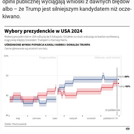
opinii pu­blicz­nej wy­cią­ga­ją wnioski z dawnych błędów
albo – że Trump jest sil­niej­szym kan­dy­da­tem niż ocze­
ki­wa­no.