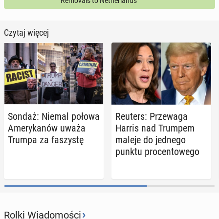
Removals to Netherlands
Czytaj więcej
Sondaż: Niemal połowa
Reuters: Prze­wa­ga
Ame­ry­ka­nów uważa
Harris nad Trumpem
Trumpa za fa­szy­stę
maleje do jednego
punktu pro­cen­to­we­go
›
Rolki Wiadomości