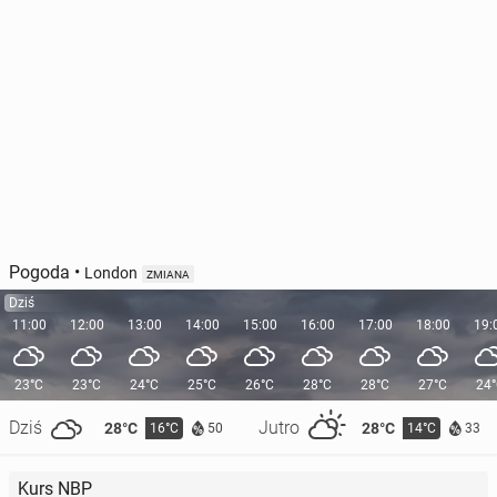
Pogoda
•
London
ZMIANA
Dziś
11:00
12:00
13:00
14:00
15:00
16:00
17:00
18:00
19:
23°C
23°C
24°C
25°C
26°C
28°C
28°C
27°C
24
Dziś
Jutro
28°C
28°C
16°C
14°C
50
33
Kurs NBP