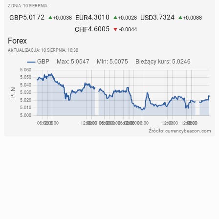
Z DNIA: 10 SIERPNIA
5.0172
4.3010
3.7324
GBP
EUR
USD
+0.0038
+0.0028
+0.0088
4.6005
CHF
-0.0044
Forex
AKTUALIZACJA:
10 SIERPNIA, 10:30
Źródło: currencybeacon.com