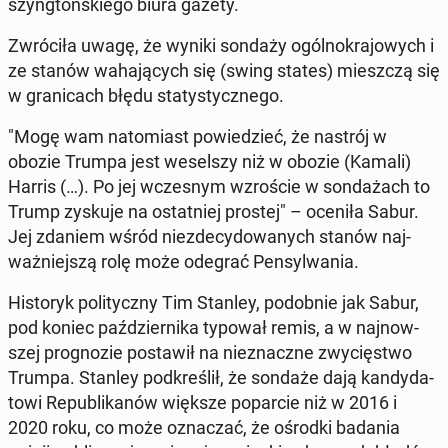
szyng­toń­skie­go biura gazety.
Zwró­ci­ła uwagę, że wyniki sondaży ogól­no­kra­jo­wych i
ze stanów wa­ha­ją­cych się (swing states) miesz­czą się
w gra­ni­cach błędu sta­ty­stycz­ne­go.
"Mogę wam na­to­miast po­wie­dzieć, że nastrój w
obozie Trumpa jest we­sel­szy niż w obozie (Kamali)
Harris (…). Po jej wcze­snym wzro­ście w son­da­żach to
Trump zyskuje na ostat­niej prostej" – oceniła Sabur.
Jej zdaniem wśród nie­zde­cy­do­wa­nych stanów naj­
waż­niej­szą rolę może odegrać Pen­syl­wa­nia.
Hi­sto­ryk po­li­tycz­ny Tim Stanley, po­dob­nie jak Sabur,
pod koniec paź­dzier­ni­ka typował remis, a w naj­now­
szej pro­gno­zie po­sta­wił na nie­znacz­ne zwy­cię­stwo
Trumpa. Stanley pod­kre­ślił, że sondaże dają kan­dy­da­
to­wi Re­pu­bli­ka­nów większe po­par­cie niż w 2016 i
2020 roku, co może ozna­czać, że ośrodki badania