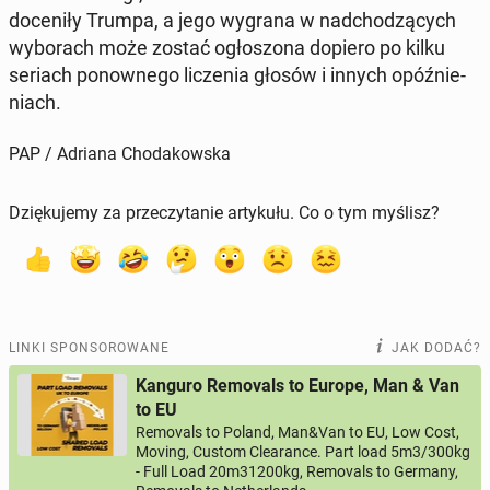
do­ce­ni­ły Trumpa, a jego wygrana w nad­cho­dzą­cych
wy­bo­rach może zostać ogło­szo­na dopiero po kilku
seriach po­now­ne­go li­cze­nia głosów i innych opóź­nie­
niach.
PAP / Adriana Chodakowska
Dziękujemy za przeczytanie artykułu. Co o tym myślisz?
LINKI SPONSOROWANE
JAK DODAĆ?
Kanguro Removals to Europe, Man & Van
to EU
Removals to Poland, Man&Van to EU, Low Cost,
Moving, Custom Clearance. Part load 5m3/300kg
- Full Load 20m31200kg, Removals to Germany,