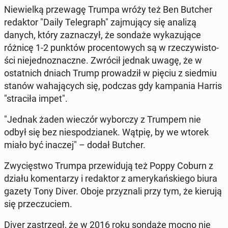
Nie­wiel­ką prze­wa­gę Trumpa wróży też Ben Butcher
re­dak­tor "Daily Te­le­graph" zaj­mu­ją­cy się analizą
danych, który za­zna­czył, że sondaże wy­ka­zu­ją­ce
różnicę 1-2 punktów pro­cen­to­wych są w rze­czy­wi­sto­
ści nie­jed­no­znacz­ne. Zwrócił jednak uwagę, że w
ostat­nich dniach Trump pro­wa­dził w pięciu z siedmiu
stanów wa­ha­ją­cych się, podczas gdy kam­pa­nia Harris
"stra­ci­ła impet".
"Jednak żaden wieczór wy­bor­czy z Trumpem nie
odbył się bez nie­spo­dzia­nek. Wątpię, by we wtorek
miało być inaczej" – dodał Butcher.
Zwy­cię­stwo Trumpa prze­wi­du­ją też Poppy Coburn z
działu ko­men­ta­rzy i re­dak­tor z ame­ry­kań­skie­go biura
gazety Tony Diver. Oboje przy­zna­li przy tym, że kierują
się prze­czu­ciem.
Diver za­strzegł, że w 2016 roku sondaże mocno nie