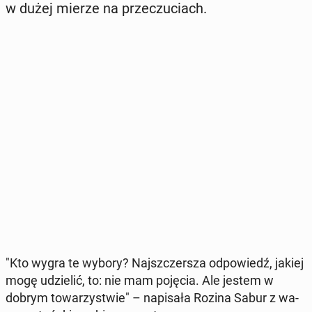
w dużej mierze na prze­czu­ciach.
"Kto wygra te wybory? Naj­szczer­sza od­po­wiedź, jakiej
mogę udzie­lić, to: nie mam pojęcia. Ale jestem w
dobrym to­wa­rzy­stwie" – na­pi­sa­ła Rozina Sabur z wa­