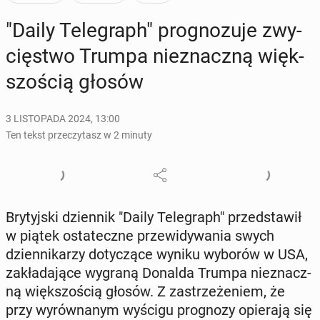
"Daily Te­le­graph" pro­gno­zu­je zwy­
cię­stwo Trumpa nie­znacz­ną więk­
szo­ścią głosów
3 LISTOPADA 2024, 13:00
Ten tekst przeczytasz w 2 minuty
Bry­tyj­ski dzien­nik "Daily Te­le­graph" przed­sta­wił
w piątek osta­tecz­ne prze­wi­dy­wa­nia swych
dzien­ni­ka­rzy do­ty­czą­ce wyniku wyborów w USA,
za­kła­da­ją­ce wygraną Donalda Trumpa nie­znacz­
ną więk­szo­ścią głosów. Z za­strze­że­niem, że
przy wy­rów­na­nym wyścigu pro­gno­zy opie­ra­ją się