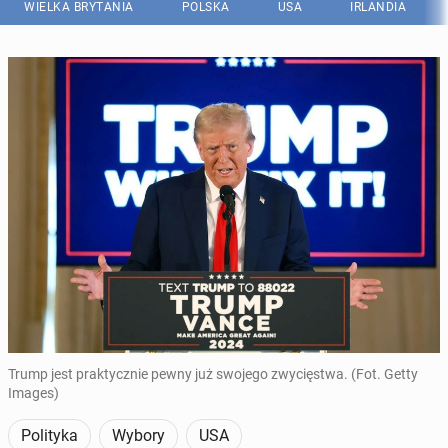
WIELKA BRYTANIA
POLSKA
USA
IRLANDIA
Trump jest praktycznie pewny już swojego zwycięstwa. (Fot. Getty
Images)
Polityka
Wybory
USA