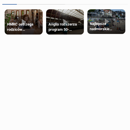
Najlepsze
HMRC ostrzega
Anglia rozszerza
nadmorskie
rodziców
program 50-
miasteczko blisko
pobierających Child
procentowych
Londynu
Benefit. Mogą być
zniżek kolejowych
zobowiązani do
na 18-latków
zwrotu zasiłku