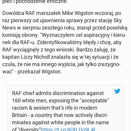
płeć i po­cho­dze­nie et­nicz­ne.
Dowódca RAF mar­sza­łek Mike Wigston wczoraj, po
raz pierw­szy od ujaw­nie­nia sprawy przez stację Sky
News w sierp­niu ze­szłe­go roku, stanął przed po­sel­ską
komisją obrony. "Wy­zna­czy­łem cel aspi­ra­cyj­ny i kie­ru­
nek dla RAF-u. Zi­den­ty­fi­ko­wa­li­śmy błędy i chcę, aby
RAF wy­cią­gnę­ły z tego wnioski. Bardzo żałuję, że
kapitan Lizzy Nicholl zna­la­zła się w tej sy­tu­acji i że
czuła, że nie ma innego wyjścia, jak tylko zre­zy­gno­
wać" - prze­ka­zał Wigston.
RAF chief admits di­scri­mi­na­tion against
160 white men, expo­sing the "ac­cep­ta­ble"
racism & sexism that’s rife in modern
Britain - a country that now ac­ti­ve­ly di­scri­
mi­na­tes against white people in the name
of "di­ver­si­ty"
https://t.co/KiXLDq9L4l