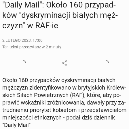
"Daily Mail": Około 160 przy­pad­
ków "dys­kry­mi­na­cji białych męż­
czyzn" w RAF-ie
2 LUTEGO 2023, 17:00
Ten tekst przeczytasz w 2 minuty
Około 160 przy­pad­ków dys­kry­mi­na­cji białych
męż­czyzn zi­den­ty­fi­ko­wa­no w bry­tyj­skich Kró­lew­
skich Siłach Po­wietrz­nych (RAF), które, aby po­
pra­wić wskaź­ni­ki zróż­ni­co­wa­nia, dawały przy za­
trud­nie­niu prio­ry­tet ko­bie­tom i przed­sta­wi­cie­lom
mniej­szo­ści et­nicz­nych - podał dziś dzien­nik
"Daily Mail"