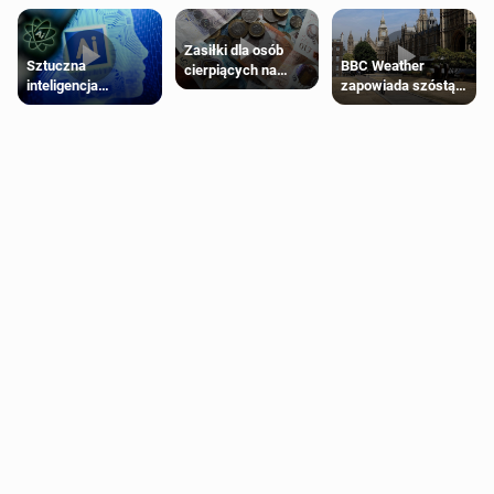
Zasiłki dla osób
Sztuczna
BBC Weather
cierpiących na
inteligencja
zapowiada szóstą
schorzenia
próbowała oszukać
falę upałów w
psychiczne
człowieka
Londynie