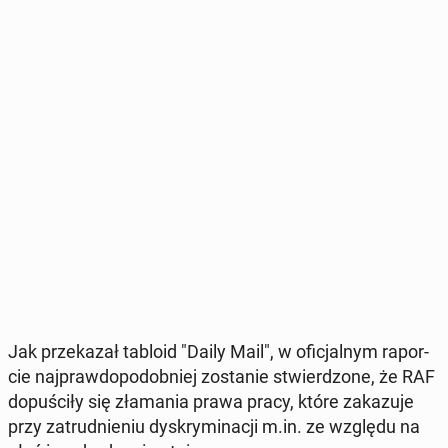
Jak prze­ka­zał tabloid "Daily Mail", w ofi­cjal­nym ra­por­
cie naj­praw­do­po­dob­niej zo­sta­nie stwier­dzo­ne, że RAF
do­pu­ści­ły się zła­ma­nia prawa pracy, które za­ka­zu­je
przy za­trud­nie­niu dys­kry­mi­na­cji m.in. ze względu na