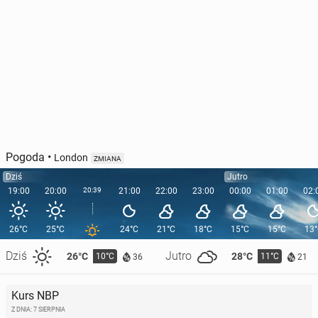
Pogoda
•
London
ZMIANA
Dziś
Jutro
19:00
20:00
20:39
21:00
22:00
23:00
00:00
01:00
02:
26°C
25°C
24°C
21°C
18°C
15°C
15°C
13
Dziś
Jutro
26°C
28°C
10°C
11°C
36
21
Kurs NBP
Z DNIA: 7 SIERPNIA