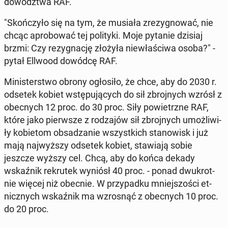
do­wódz­twa RAF.
"Skoń­czy­ło się na tym, że musiała zre­zy­gno­wać, nie
chcąc apro­bo­wać tej po­li­ty­ki. Moje pytanie dzisiaj
brzmi: Czy re­zy­gna­cję złożyła nie­wła­ści­wa osoba?" -
pytał Ellwood dowódcę RAF.
Mi­ni­ster­stwo obrony ogło­si­ło, że chce, aby do 2030 r.
odsetek kobiet wstę­pu­ją­cych do sił zbroj­nych wzrósł z
obec­nych 12 proc. do 30 proc. Siły po­wietrz­ne RAF,
które jako pierw­sze z ro­dza­jów sił zbroj­nych umoż­li­wi­
ły ko­bie­tom ob­sa­dza­nie wszyst­kich sta­no­wisk i już
mają naj­wyż­szy odsetek kobiet, sta­wia­ją sobie
jeszcze wyższy cel. Chcą, aby do końca dekady
wskaź­nik re­kru­tek wyniósł 40 proc. - ponad dwu­krot­
nie więcej niż obecnie. W przy­pad­ku mniej­szo­ści et­
nicz­nych wskaź­nik ma wzro­snąć z obec­nych 10 proc.
do 20 proc.