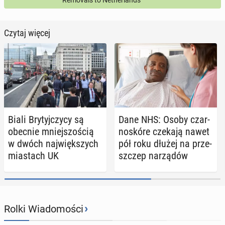
Removals to Netherlands
Czytaj więcej
Biali Bry­tyj­czy­cy są
Dane NHS: Osoby czar­
obecnie mniej­szo­ścią
no­skó­re czekają nawet
w dwóch naj­więk­szych
pół roku dłużej na prze­
mia­stach UK
szczep na­rzą­dów
›
Rolki Wiadomości