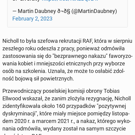
— Martin Daubney ð¬ð§ (@Mar­tin­Daub­ney)
Fe­bru­ary 2, 2023
Nicholl to była szefowa re­kru­ta­cji RAF, która w sierp­niu
ze­szłe­go roku odeszła z pracy, po­nie­waż od­mó­wi­ła
za­sto­so­wa­nia się do "bez­praw­ne­go nakazu" fa­wo­ry­zo­
wa­nia kobiet i mniej­szo­ści et­nicz­nych przy wyborze
osób na szko­le­nia. Uznała, że może to osłabić zdol­
ność bojową sił po­wietrz­nych.
Prze­wod­ni­czą­cy po­sel­skiej komisji obrony Tobias
Ellwood wskazał, że zanim złożyła re­zy­gna­cję, Nicholl
zi­den­ty­fi­ko­wa­ła około 160 przy­pad­ków "po­zy­tyw­nej
dys­kry­mi­na­cji", które miały miejsce po­mię­dzy li­sto­pa­
dem 2020 r. a marcem 2021 r., a nakaz, którego wy­ko­
na­nia od­mó­wi­ła, wydany został na samym szczy­cie