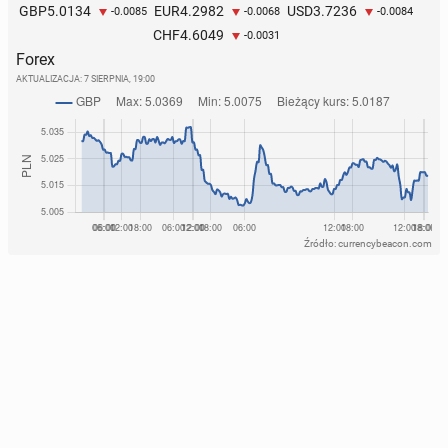
5.0134
4.2982
3.7236
GBP
EUR
USD
-0.0085
-0.0068
-0.0084
4.6049
CHF
-0.0031
Forex
AKTUALIZACJA:
7 SIERPNIA, 19:00
Źródło: currencybeacon.com