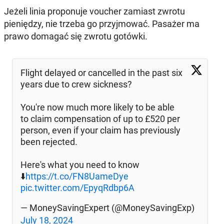
Jeżeli linia proponuje voucher zamiast zwrotu
pieniędzy, nie trzeba go przyjmować. Pasażer ma
prawo domagać się zwrotu gotówki.
Flight delayed or cancelled in the past six
years due to crew sickness?
You're now much more likely to be able
to claim compensation of up to £520 per
person, even if your claim has previously
been rejected.
Here's what you need to know
⬇️
https://t.co/FN8UameDye
pic.twitter.com/EpyqRdbp6A
— MoneySavingExpert (@MoneySavingExp)
July 18, 2024