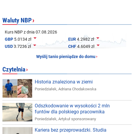
Waluty NBP
›
Kurs NBP z dnia 07.08.2026


GBP
5.0134 zł
EUR
4.2982 zł


USD
3.7236 zł
CHF
4.6049 zł
Wyślij tanio pieniądze do domu
›
Czytelnia
›
Historia znaleziona w ziemi
Poniedziałek
,
Adriana Chodakowska
Odszkodowanie w wysokości 2 mln
funtów dla polskiego pracownika
Poniedziałek
,
Artykuł sponsorowany
Kariera bez przeprowadzki. Studia