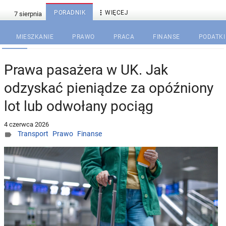

PORADNIK
WIĘCEJ
MIESZKANIE
PRAWO
PRACA
FINANSE
PODATKI
Prawa pasażera w UK. Jak
odzyskać pieniądze za opóźniony
lot lub odwołany pociąg
4 czerwca 2026
Transport
Prawo
Finanse
