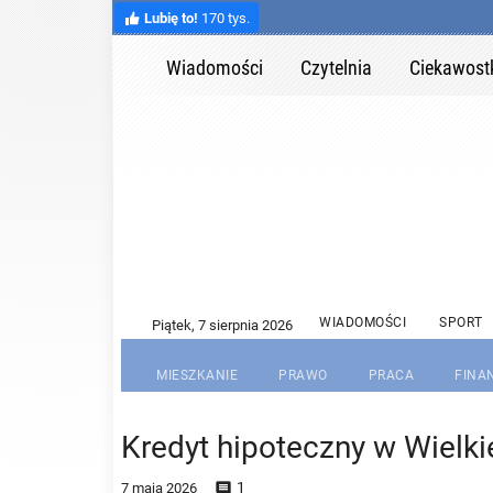
Lubię to!
170 tys.
Wiadomości
Czytelnia
Ciekawost
WIADOMOŚCI
SPORT
MIESZKANIE
PRAWO
PRACA
FINA
Kredyt hipoteczny w Wielkie
1

7 maja 2026