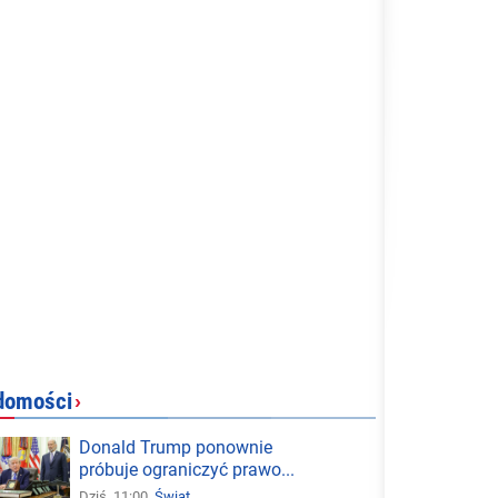
domości
›
Donald Trump ponownie
próbuje ograniczyć prawo...
Dziś, 11:00,
Świat