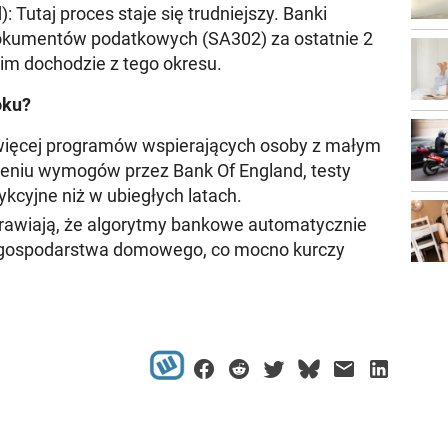
):
Tutaj proces staje się trudniejszy. Banki
okumentów podatkowych (SA302) za ostatnie 2
nim dochodzie z tego okresu.
oku?
 więcej programów wspierających osoby z małym
niu wymogów przez Bank Of England, testy
ykcyjne niż w ubiegłych latach.
rawiają, że algorytmy bankowe automatycznie
a gospodarstwa domowego, co mocno kurczy