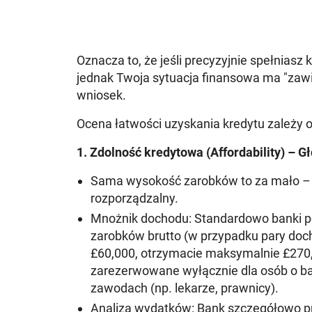
Oznacza to, że jeśli precyzyjnie spełniasz 
jednak Twoja sytuacja finansowa ma "zaw
wniosek.
Ocena łatwości uzyskania kredytu zależy o
1. Zdolność kredytowa (Affordability) – G
Sama wysokość zarobków to za mało – l
rozporządzalny.
Mnożnik dochodu:
Standardowo banki p
zarobków brutto
(w przypadku pary doc
£60,000, otrzymacie maksymalnie £270,0
zarezerwowane wyłącznie dla osób o ba
zawodach (np. lekarze, prawnicy).
Analiza wydatków:
Bank szczegółowo prz