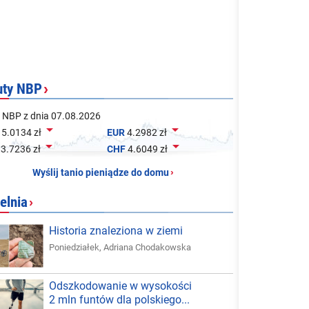
uty NBP
›
 NBP z dnia 07.08.2026


5.0134 zł
EUR
4.2982 zł


3.7236 zł
CHF
4.6049 zł
Wyślij tanio pieniądze do domu
›
elnia
›
Historia znaleziona w ziemi
Poniedziałek
,
Adriana Chodakowska
Odszkodowanie w wysokości
2 mln funtów dla polskiego...