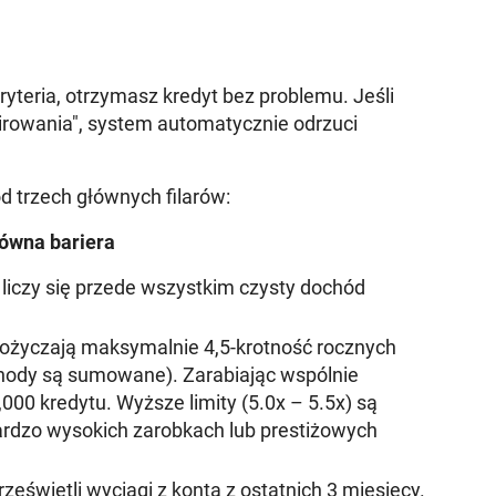
kryteria, otrzymasz kredyt bez problemu. Jeśli
irowania", system automatycznie odrzuci
d trzech głównych filarów:
łówna bariera
iczy się przede wszystkim czysty dochód
ożyczają maksymalnie 4,5-krotność rocznych
hody są sumowane). Zarabiając wspólnie
00 kredytu. Wyższe limity (5.0x – 5.5x) są
rdzo wysokich zarobkach lub prestiżowych
eświetli wyciągi z konta z ostatnich 3 miesięcy.