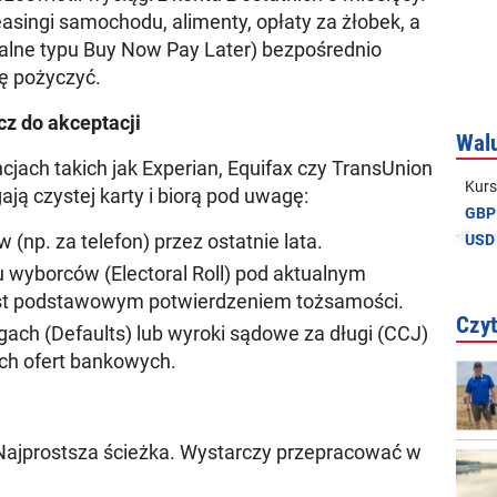
asingi samochodu, alimenty, opłaty za żłobek, a
talne typu Buy Now Pay Later
) bezpośrednio
ię pożyczyć.
cz do akceptacji
Wal
cjach takich jak Experian, Equifax czy TransUnion
Kurs
ją czystej karty i biorą pod uwagę:
GBP
(np. za telefon) przez ostatnie lata.
USD
 wyborców (Electoral Roll
) pod aktualnym
est podstawowym potwierdzeniem tożsamości.
Czyt
gach (Defaults) lub wyroki sądowe za długi (CCJ)
ch ofert bankowych.
ajprostsza ścieżka. Wystarczy przepracować w