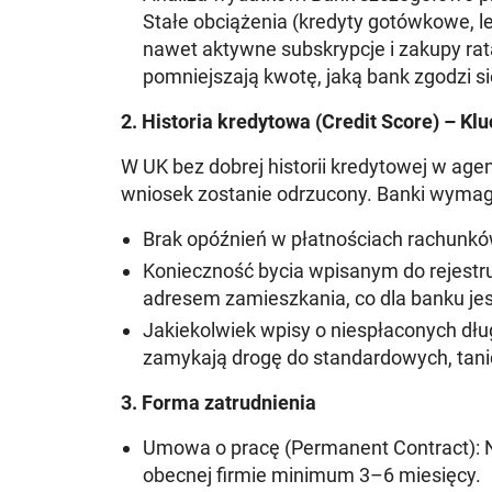
Stałe obciążenia (kredyty gotówkowe, le
nawet aktywne subskrypcje i zakupy ra
pomniejszają kwotę
, jaką bank zgodzi s
2. Historia kredytowa (Credit Score) – Klu
W UK bez dobrej historii kredytowej w agen
wniosek zostanie odrzucony. Banki wymaga
Brak opóźnień w płatnościach rachunków 
Konieczność bycia wpisanym do rejestru
adresem zamieszkania, co dla banku j
Jakiekolwiek wpisy o niespłaconych dłu
zamykają drogę do standardowych, tani
3. Forma zatrudnienia
Umowa o pracę (Permanent Contract):
N
obecnej firmie minimum 3–6 miesięcy.