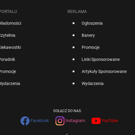
 PORTALU
REKLAMA
Wiadomości
Ogłoszenia
Czytelnia
Banery
Ciekawostki
Promocje
Poradnik
Linki Sponsorowane
Promocje
Artykuły Sponsorowane
Wydarzenia
Wydarzenia
DOŁĄCZ DO NAS:
Facebook
Instagram
YouTube