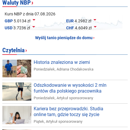
Waluty NBP
›
Kurs NBP z dnia 07.08.2026


GBP
5.0134 zł
EUR
4.2982 zł


USD
3.7236 zł
CHF
4.6049 zł
Wyślij tanio pieniądze do domu
›
Czytelnia
›
Historia znaleziona w ziemi
Poniedziałek
,
Adriana Chodakowska
Odszkodowanie w wysokości 2 mln
funtów dla polskiego pracownika
Poniedziałek
,
Artykuł sponsorowany
Kariera bez przeprowadzki. Studia
online tam, gdzie toczy się życie
Piątek
,
Artykuł sponsorowany