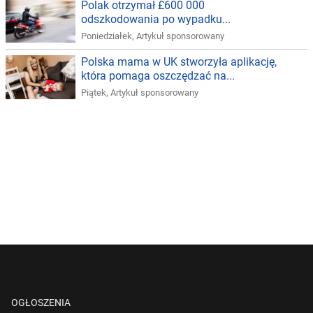
Polak otrzymał £600 000
odszkodowania po wypadku...
Poniedziałek
,
Artykuł sponsorowany
Polska mama w UK stworzyła aplikację,
która pomaga oszczędzać na...
Piątek
,
Artykuł sponsorowany
OGŁOSZENIA