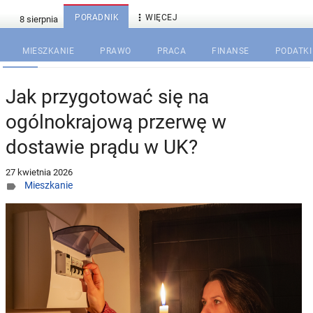

PORADNIK
WIĘCEJ
MIESZKANIE
PRAWO
PRACA
FINANSE
PODATKI
Jak przygotować się na
ogólnokrajową przerwę w
dostawie prądu w UK?
27 kwietnia 2026
Mieszkanie
