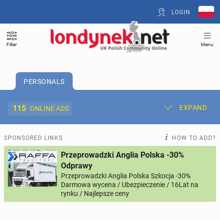
LOGIN
Filter
Menu
PERSONALS
115
EXPAND
ONLINE ADS
Post New Ad
My Ads
SPONSORED LINKS
HOW TO ADD?
Przeprowadzki Anglia Polska -30%
Offer and Adverts Price
Odprawy
Przeprowadzki Anglia Polska Szkocja -30%
Darmowa wycena / Ubezpieczenie / 16Lat na
ACCOMMODATION
269
online ads
rynku / Najlepsze ceny
JOBS
197
online ads