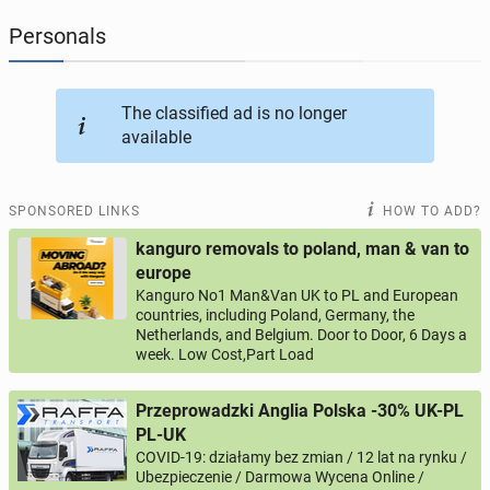
Personals
JOBSEEKERS
295
online profiles
BUSINESS
165
online ads
The classified ad is no longer
available
AUTOMOTIVE
12
online ads
SPONSORED LINKS
HOW TO ADD?
BUY & SELL
43
online ads
kanguro removals to poland, man & van to
europe
PERSONALS
115
online ads
Kanguro No1 Man&Van UK to PL and European
countries, including Poland, Germany, the
Netherlands, and Belgium. Door to Door, 6 Days a
week. Low Cost,Part Load
Przeprowadzki Anglia Polska -30% UK-PL
PL-UK
COVID-19: działamy bez zmian / 12 lat na rynku /
Ubezpieczenie / Darmowa Wycena Online /