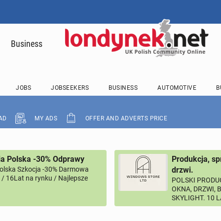
Business
JOBS
JOBSEEKERS
BUSINESS
AUTOMOTIVE
B
AD
MY ADS
OFFER AND ADVERTS PRICE
ia Polska -30% Odprawy
Produkcja, sp
Polska Szkocja -30% Darmowa
drzwi.
/ 16Lat na rynku / Najlepsze
POLSKI PRODUC
OKNA, DRZWI, 
SKYLIGHT. 10 