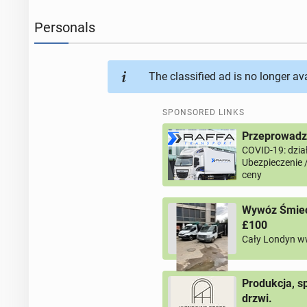
Personals
The classified ad is no longer av
SPONSORED LINKS
Przeprowadzk
COVID-19: dział
Ubezpieczenie 
ceny
Wywóz Śmieci
£100
Cały Londyn w
Produkcja, s
drzwi.