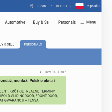
•
Po polsku
LOGIN
REGISTER
Automotive
Buy & Sell
Personals
Menu
UY & SELL
PERSONALS
HOW TO ADD?
rzedaż, montaż. Polskie okna i
ENT. KRÓTKIE I REALNE TERMINY.
BIFOLD, SLIDINGDOOR, FRONT DOOR,
LAT GWARANCJI + FENSA