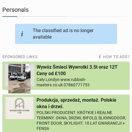
Personals
JOBSEEKERS
293
online profiles
BUSINESS
165
online ads
The classified ad is no longer
available
AUTOMOTIVE
12
online ads
SPONSORED LINKS
HOW TO ADD?
BUY & SELL
43
online ads
Wywóz Śmieci Wywrotki 3.5t oraz 12T
Ceny od £100
PERSONALS
115
online ads
Cały Londyn www.rubbish-
masters.co.uk 07860771753
Produkcja, sprzedaż, montaż. Polskie
okna i drzwi.
POLSKI PRODUCENT. KRÓTKIE I REALNE
TERMINY. OKNA, DRZWI, BIFOLD, SLIDINGDOOR,
FRONT DOOR, SKYLIGHT. 10 LAT GWARANCJI +
FENSA