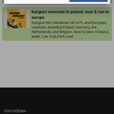
Twój email
kanguro removals to poland, man & van to
europe
Kanguro No1 Man&Van UK to PL and European
Twój telefon
countries, including Poland, Germany, the
Netherlands, and Belgium. Door to Door, 6 Days a
Numer telefon wg wzoru
, np.:
NR KIERUNKOWY KRAJU
NR TELEFONU
week. Low Cost,Part Load
lub
+44
7123456789
+48
221234567
Pytanie aktywujące
*
- Pola oznaczone gwiazdką są wymagane!
^
- Przynajmniej jedna forma kontaktu jest wymagana!
WYŚLIJ ZAPYTANIE
OGŁOSZENIA