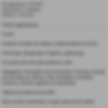
Nr ogłoszenia: 1337658
Odświeżono
4 sierpnia
Dodano
1 rok temu
Treść ogłoszenia
Cześć
Szukam kumpla do zabaw, maksymalnie do 25 lat
Zdrowego, dbającego o higienę, ogolonego
Szczupła lub normalna budowa ciała
Wyglądam normalnie, bez kolczyków i tatuaży, nie pije
ani nie palę, po 30stce, miły, spokojny, normalna
budowa, zawsze ogolony na spotkanie
Zdjęcie przyśpieszy kontakt
Mam wolne weekendy i mogę zaprosić do siebie