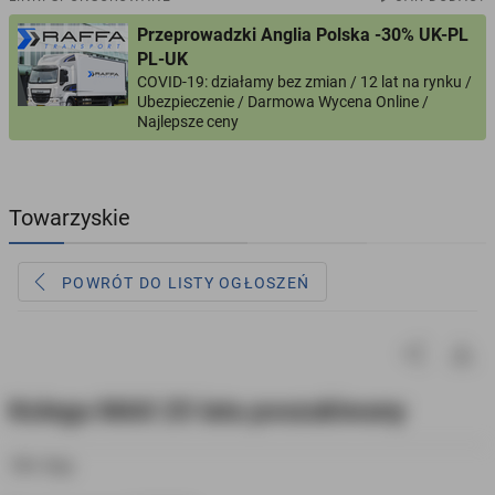
Przeprowadzki Anglia Polska -30% UK-PL
PROFILE KANDYDATÓW
304
profile online
PL-UK
COVID-19: działamy bez zmian / 12 lat na rynku /
Ubezpieczenie / Darmowa Wycena Online /
USŁUGI
166
ogłoszeń online
Najlepsze ceny
MOTORYZACJA
12
ogłoszeń online
Towarzyskie
KUPIĘ & SPRZEDAM
44
ogłoszenia online
POWRÓT DO LISTY OGŁOSZEŃ
TOWARZYSKIE
117
ogłoszeń online
Kolega MAX 25 lata poszukiwany
18+ Gay