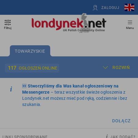
ZALOGUJ
Filtruj
Menu
TOWARZYSKIE
117
ROZWIŃ
OGŁOSZEŃ ONLINE
🆕
Dodaj ogłoszenie
Stworzyliśmy dla Was kanał ogłoszeniowy na
Moje ogłoszenia
Messengerze
– teraz wszystkie świeże ogłoszenia z
Londynek.net możesz mieć pod ręką, codziennie i bez
Oferta i cennik ogłoszeń
szukania.
NIERUCHOMOŚCI
273
ogłoszenia online
DOŁĄCZ
PRACĘ OFERUJĄ
202
ogłoszenia online
LINKI SPONSOROWANE
JAK DODAĆ?