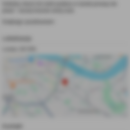
Koledzy starsi niż wiek podany w tytule proszę nie
pisać - raczej tracicie swój czas
Dziękuję i pozdrawiam
Lokalizacja
Londyn, SE13PA
Kontakt