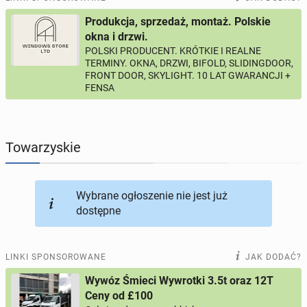
Produkcja, sprzedaż, montaż. Polskie
PROFILE KANDYDATÓW
304
profile online
okna i drzwi.
POLSKI PRODUCENT. KRÓTKIE I REALNE
TERMINY. OKNA, DRZWI, BIFOLD, SLIDINGDOOR,
USŁUGI
166
ogłoszeń online
FRONT DOOR, SKYLIGHT. 10 LAT GWARANCJI +
FENSA
MOTORYZACJA
12
ogłoszeń online
KUPIĘ & SPRZEDAM
44
ogłoszenia online
Towarzyskie
TOWARZYSKIE
117
ogłoszeń online
Wybrane ogłoszenie nie jest już
dostępne
LINKI SPONSOROWANE
JAK DODAĆ?
Wywóz Śmieci Wywrotki 3.5t oraz 12T
Ceny od £100