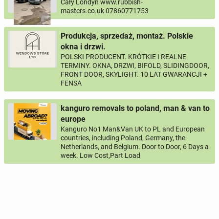
Cały Londyn www.rubbish-
masters.co.uk 07860771753
Produkcja, sprzedaż, montaż. Polskie
okna i drzwi.
POLSKI PRODUCENT. KRÓTKIE I REALNE
TERMINY. OKNA, DRZWI, BIFOLD, SLIDINGDOOR,
FRONT DOOR, SKYLIGHT. 10 LAT GWARANCJI +
FENSA
kanguro removals to poland, man & van to
europe
Kanguro No1 Man&Van UK to PL and European
countries, including Poland, Germany, the
Netherlands, and Belgium. Door to Door, 6 Days a
week. Low Cost,Part Load