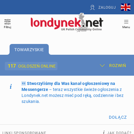
ZALOGUJ
Filtruj
Menu
TOWARZYSKIE
117
ROZWIŃ
OGŁOSZEŃ ONLINE
🆕
Dodaj ogłoszenie
Stworzyliśmy dla Was kanał ogłoszeniowy na
Moje ogłoszenia
Messengerze
– teraz wszystkie świeże ogłoszenia z
Londynek.net możesz mieć pod ręką, codziennie i bez
Oferta i cennik ogłoszeń
szukania.
NIERUCHOMOŚCI
273
ogłoszenia online
DOŁĄCZ
PRACĘ OFERUJĄ
202
ogłoszenia online
LINKI SPONSOROWANE
JAK DODAĆ?