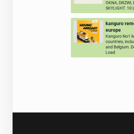
OKNA, DRZWI,
SKYLIGHT. 10
kanguro remo
europe
Kanguro No1 M
countries, incl
and Belgium. D
Load