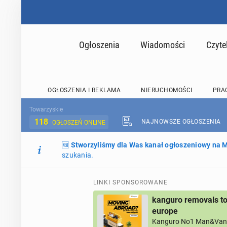
Ogłoszenia
Wiadomości
Czyte
OGŁOSZENIA I REKLAMA
NIERUCHOMOŚCI
PRA
Towarzyskie
118
NAJNOWSZE OGŁOSZENIA
OGŁOSZEŃ ONLINE
🆕
Stworzyliśmy dla Was kanał ogłoszeniowy na
szukania.
LINKI SPONSOROWANE
kanguro removals to
europe
Kanguro No1 Man&Van 