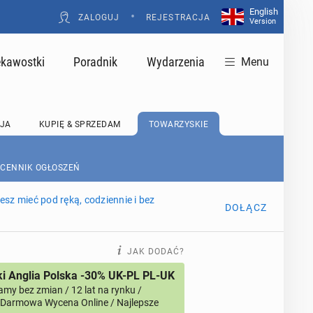
English
•
ZALOGUJ
REJESTRACJA
Version
ekawostki
Poradnik
Wydarzenia
Menu
JA
KUPIĘ & SPRZEDAM
TOWARZYSKIE
 CENNIK OGŁOSZEŃ
sz mieć pod ręką, codziennie i bez
DOŁĄCZ
JAK DODAĆ?
i Anglia Polska -30% UK-PL PL-UK
amy bez zmian / 12 lat na rynku /
/ Darmowa Wycena Online / Najlepsze