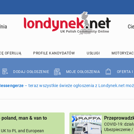
lnia
Ci
CĘ OFERUJĄ
PROFILE KANDYDATÓW
USŁUGI
MOTORYZAC
DODAJ OGŁOSZENIE
MOJE OGŁOSZENIA
OFERTA I
 Messengerze
– teraz wszystkie świeże ogłoszenia z Londynek.net może
 poland, man & van to
Przeprowadzk
COVID-19: dział
Ubezpieczenie 
UK to PL and European