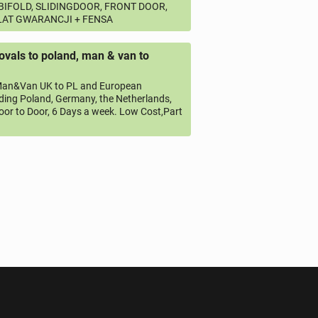
 BIFOLD, SLIDINGDOOR, FRONT DOOR,
 LAT GWARANCJI + FENSA
vals to poland, man & van to
an&Van UK to PL and European
uding Poland, Germany, the Netherlands,
oor to Door, 6 Days a week. Low Cost,Part