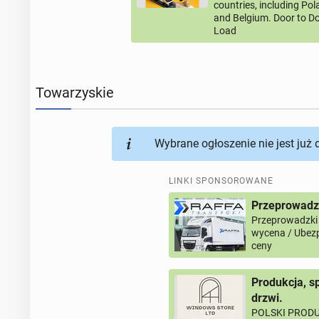
countries, including Po
and Belgium. Door to Do
Load
Towarzyskie
Wybrane ogłoszenie nie jest już
LINKI SPONSOROWANE
Przeprowadz
Przeprowadzki
wycena / Ubezp
ceny
Produkcja, s
drzwi.
POLSKI PRODU