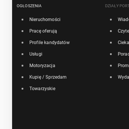
OGŁOSZENIA
DZIAŁY POR
Nieruchomości
Wiad
Pracę oferują
Czyte
Profile kandydatów
Ciek
Usługi
Pora
Motoryzacja
Prom
Kupię / Sprzedam
Wyda
Towarzyskie