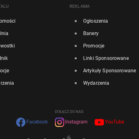
TALU
REKLAMA
omości
Ogłoszenia
lnia
Banery
awostki
Promocje
dnik
Linki Sponsorowane
ocje
Artykuły Sponsorowane
rzenia
Wydarzenia
DOŁĄCZ DO NAS:
Facebook
Instagram
YouTube