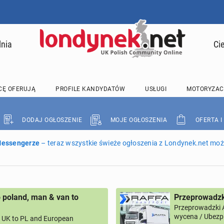
lnia
Ci
CĘ OFERUJĄ
PROFILE KANDYDATÓW
USŁUGI
MOTORYZAC
DODAJ OGŁOSZENIE
MOJE OGŁOSZENIA
OFERTA I
 Messengerze
– teraz wszystkie świeże ogłoszenia z Londynek.net może
 poland, man & van to
Przeprowadzk
Przeprowadzki 
wycena / Ubezpi
UK to PL and European