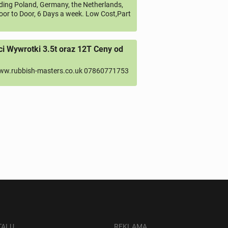
uding Poland, Germany, the Netherlands,
oor to Door, 6 Days a week. Low Cost,Part
 Wywrotki 3.5t oraz 12T Ceny od
ww.rubbish-masters.co.uk 07860771753
TALU
REKLAMA