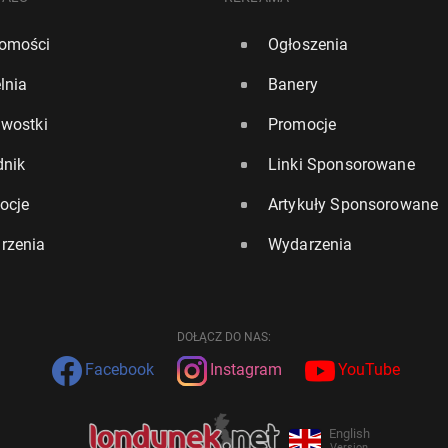
omości
Ogłoszenia
lnia
Banery
awostki
Promocje
dnik
Linki Sponsorowane
ocje
Artykuły Sponsorowane
rzenia
Wydarzenia
DOŁĄCZ DO NAS:
Facebook
Instagram
YouTube
English
Version