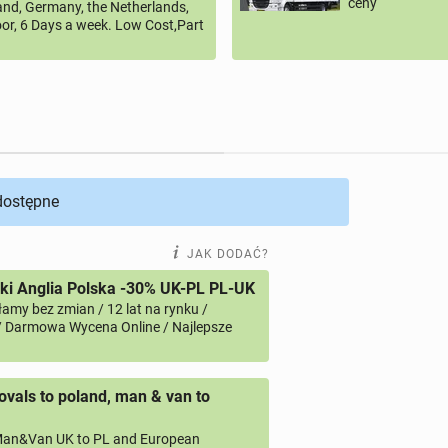
ceny
land, Germany, the Netherlands,
or, 6 Days a week. Low Cost,Part
 dostępne
JAK DODAĆ?
i Anglia Polska -30% UK-PL PL-UK
amy bez zmian / 12 lat na rynku /
/ Darmowa Wycena Online / Najlepsze
vals to poland, man & van to
an&Van UK to PL and European