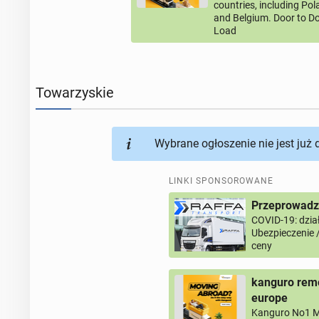
countries, including Po
and Belgium. Door to Do
Load
Towarzyskie
Wybrane ogłoszenie nie jest już
LINKI SPONSOROWANE
Przeprowadzk
COVID-19: dział
Ubezpieczenie 
ceny
kanguro remo
europe
Kanguro No1 M