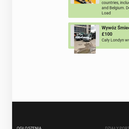
countries, incl
and Belgium. D
Load
Wywóz Śmieci
£100
Cały Londyn w
OGŁOSZENIA
DZIAŁY POR