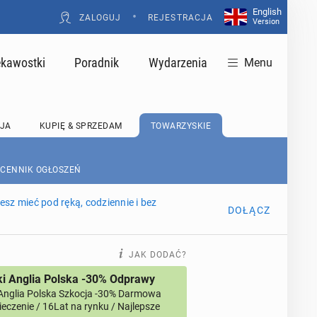
English
•
ZALOGUJ
REJESTRACJA
Version
ekawostki
Poradnik
Wydarzenia
Menu
JA
KUPIĘ & SPRZEDAM
TOWARZYSKIE
 CENNIK OGŁOSZEŃ
sz mieć pod ręką, codziennie i bez
DOŁĄCZ
JAK DODAĆ?
i Anglia Polska -30% Odprawy
Anglia Polska Szkocja -30% Darmowa
eczenie / 16Lat na rynku / Najlepsze