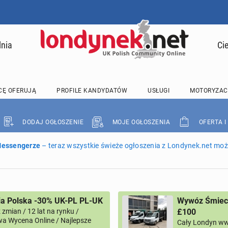
lnia
Ci
CĘ OFERUJĄ
PROFILE KANDYDATÓW
USŁUGI
MOTORYZAC
DODAJ OGŁOSZENIE
MOJE OGŁOSZENIA
OFERTA I
 Messengerze
– teraz wszystkie świeże ogłoszenia z Londynek.net może
ia Polska -30% UK-PL PL-UK
Wywóz Śmieci
zmian / 12 lat na rynku /
£100
a Wycena Online / Najlepsze
Cały Londyn ww