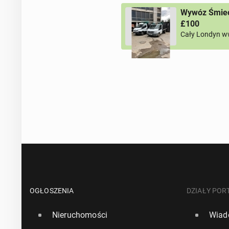
Wywóz Śmieci
£100
Cały Londyn w
OGŁOSZENIA
DZIAŁY POR
Nieruchomości
Wiad