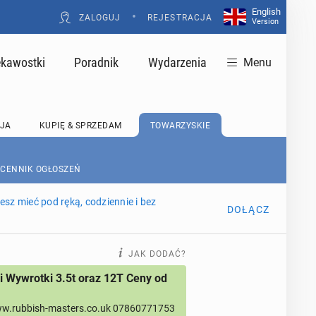
English
•
ZALOGUJ
REJESTRACJA
Version
ekawostki
Poradnik
Wydarzenia
Menu
JA
KUPIĘ & SPRZEDAM
TOWARZYSKIE
 CENNIK OGŁOSZEŃ
sz mieć pod ręką, codziennie i bez
DOŁĄCZ
JAK DODAĆ?
 Wywrotki 3.5t oraz 12T Ceny od
w.rubbish-masters.co.uk 07860771753