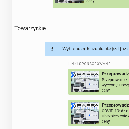
ceny
Towarzyskie
Wybrane ogłoszenie nie jest już
LINKI SPONSOROWANE
Przeprowadz
Przeprowadzki
wycena / Ubezp
ceny
Przeprowadzk
COVID-19: dział
Ubezpieczenie 
ceny