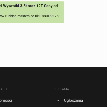
 Wywrotki 3.5t oraz 12T Ceny od
ww.rubbish-masters.co.uk 07860771753
TALU
REKLAMA
omości
Ogłoszenia