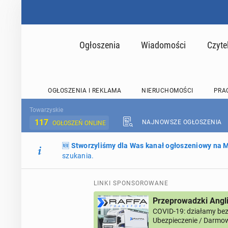
Ogłoszenia
Wiadomości
Czyte
OGŁOSZENIA I REKLAMA
NIERUCHOMOŚCI
PRA
Towarzyskie
117
NAJNOWSZE OGŁOSZENIA
OGŁOSZEŃ ONLINE
🆕
Stworzyliśmy dla Was kanał ogłoszeniowy na
szukania.
LINKI SPONSOROWANE
Przeprowadzki Angl
COVID-19: działamy bez 
Ubezpieczenie / Darmow