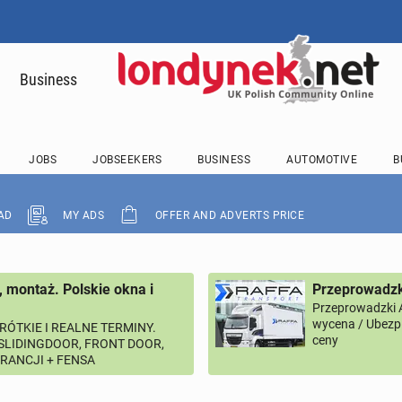
Business
JOBS
JOBSEEKERS
BUSINESS
AUTOMOTIVE
B
AD
MY ADS
OFFER AND ADVERTS PRICE
, montaż. Polskie okna i
Przeprowadzk
Przeprowadzki 
wycena / Ubezpi
RÓTKIE I REALNE TERMINY.
ceny
 SLIDINGDOOR, FRONT DOOR,
ARANCJI + FENSA