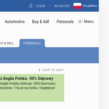
•
Po polsku
LOGIN
REGISTER
Automotive
Buy & Sell
Personals
Menu
UY & SELL
PERSONALS
HOW TO ADD?
i Anglia Polska -30% Odprawy
Anglia Polska Szkocja -30% Darmowa
eczenie / 16Lat na rynku / Najlepsze