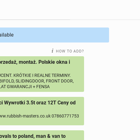
ailable
HOW TO ADD?
przedaż, montaż. Polskie okna i
CENT. KRÓTKIE I REALNE TERMINY.
 BIFOLD, SLIDINGDOOR, FRONT DOOR,
 LAT GWARANCJI + FENSA
 Wywrotki 3.5t oraz 12T Ceny od
ww.rubbish-masters.co.uk 07860771753
vals to poland, man & van to