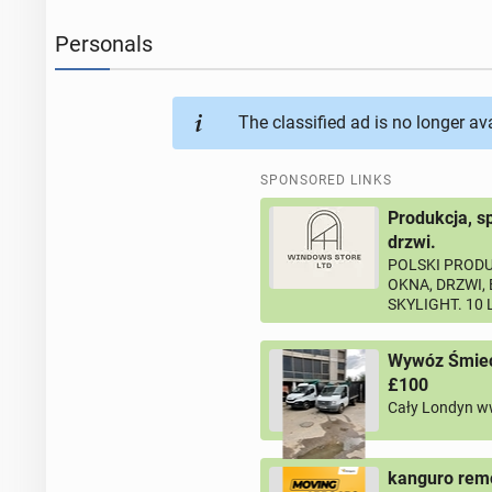
Personals
The classified ad is no longer av
SPONSORED LINKS
Produkcja, s
drzwi.
POLSKI PRODU
OKNA, DRZWI,
SKYLIGHT. 10
Wywóz Śmieci
£100
Cały Londyn w
kanguro remo