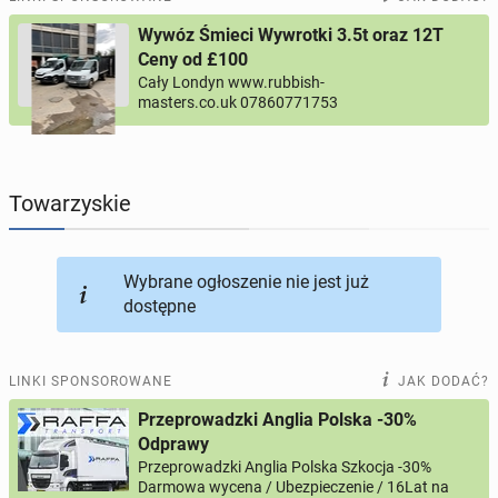
Wywóz Śmieci Wywrotki 3.5t oraz 12T
PROFILE KANDYDATÓW
304
profile online
Ceny od £100
Cały Londyn www.rubbish-
masters.co.uk 07860771753
USŁUGI
166
ogłoszeń online
MOTORYZACJA
12
ogłoszeń online
Towarzyskie
KUPIĘ & SPRZEDAM
44
ogłoszenia online
Wybrane ogłoszenie nie jest już
TOWARZYSKIE
117
ogłoszeń online
dostępne
LINKI SPONSOROWANE
JAK DODAĆ?
Przeprowadzki Anglia Polska -30%
Odprawy
Przeprowadzki Anglia Polska Szkocja -30%
Darmowa wycena / Ubezpieczenie / 16Lat na