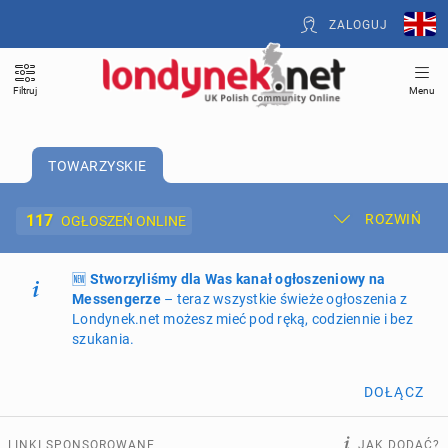
ZALOGUJ
Filtruj
Menu
TOWARZYSKIE
117
ROZWIŃ
OGŁOSZEŃ ONLINE
🆕
Dodaj ogłoszenie
Stworzyliśmy dla Was kanał ogłoszeniowy na
Moje ogłoszenia
Messengerze
– teraz wszystkie świeże ogłoszenia z
Londynek.net możesz mieć pod ręką, codziennie i bez
Oferta i cennik ogłoszeń
szukania.
NIERUCHOMOŚCI
274
ogłoszenia online
DOŁĄCZ
PRACĘ OFERUJĄ
202
ogłoszenia online
LINKI SPONSOROWANE
JAK DODAĆ?