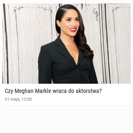
Ponad 200 ele­men­tów gar­de­ro­by księż­nej Diany trafi
pod młotek
Czy Meghan Markle wraca do ak­tor­stwa?
16 czerwca 2025, 09:00
31 maja, 12:00