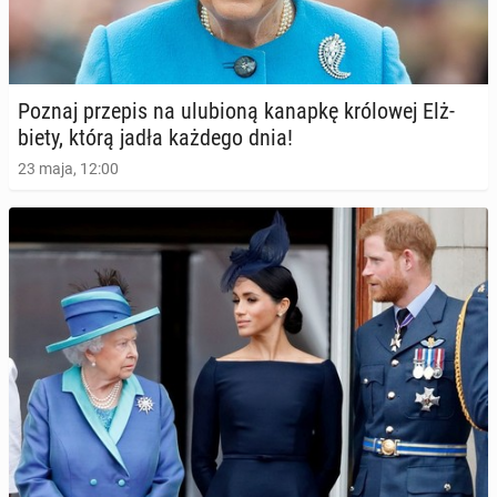
Poznaj przepis na ulu­bio­ną kanapkę kró­lo­wej Elż­
bie­ty, którą jadła każdego dnia!
23 maja, 12:00
Meghan Markle za­pre­zen­to­wa­ła zwia­stun swojego