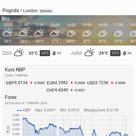
Pogoda
•
London
ZMIANA
Dziś
10:00
11:00
12:00
13:00
14:00
15:00
16:00
17:00
18:
Bratu Kate Mid­dle­ton za­ofe­ro­wa­no milion dolarów
24°C
24°C
26°C
27°C
29°C
32°C
32°C
31°C
30
za rolę w filmie
Ponad 200 ele­men­tów gar­de­ro­by księż­nej Diany trafi
Dziś
Jutro
32°C
29°C
14°C
15°C
34
34
26 września 2024, 10:00
pod młotek
16 czerwca 2025, 09:00
Kurs NBP
Z DNIA: 7 SIERPNIA
5.0134
4.2982
3.7236
GBP
EUR
USD
-0.0085
-0.0068
-0.0084
4.6049
CHF
-0.0031
Forex
AKTUALIZACJA:
7 SIERPNIA, 22:00