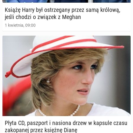
nowego pod­ca­stu
Książę Harry był ostrze­ga­ny przez samą królową,
30 marca 2025, 09:00
jeśli chodzi o związek z Meghan
1 kwietnia, 09:00
Mia­stecz­ko na Majorce oskarża Meghan Markle o
plagiat
Płyta CD, pasz­port i nasiona drzew w kapsule czasu
22 lutego 2025, 09:00
za­ko­pa­nej przez księżnę Dianę