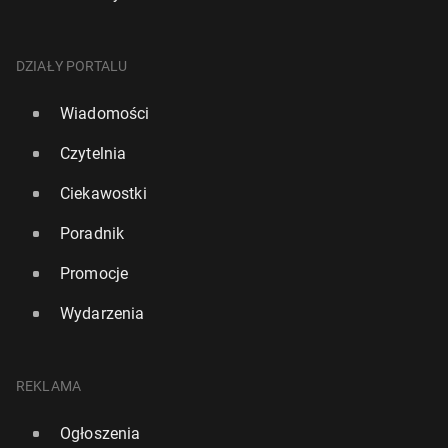
DZIAŁY PORTALU
Wiadomości
Czytelnia
Ciekawostki
Poradnik
Kevin Costner ujawnił, że księżna Diana pod­ko­chi­
Mia­stecz­ko na Majorce oskarża Meghan Markle o
Promocje
wa­ła się w nim
plagiat
Wydarzenia
20 czerwca 2024, 10:00
22 lutego 2025, 09:00
REKLAMA
Ogłoszenia