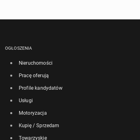
kor­do­wą kwotę
9 lipca 2024, 08:00
OGŁOSZENIA
Nieruchomości
Pracę oferują
Profile kandydatów
Usługi
Meghan Markle za­pre­zen­to­wa­ła zwia­stun swojego
nowego pod­ca­stu
Motoryzacja
30 marca 2025, 09:00
Kupię / Sprzedam
Towarzyskie