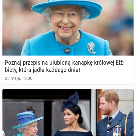
Poznaj przepis na ulu­bio­ną kanapkę kró­lo­wej Elż­
bie­ty, którą jadła każdego dnia!
23 maja, 12:00