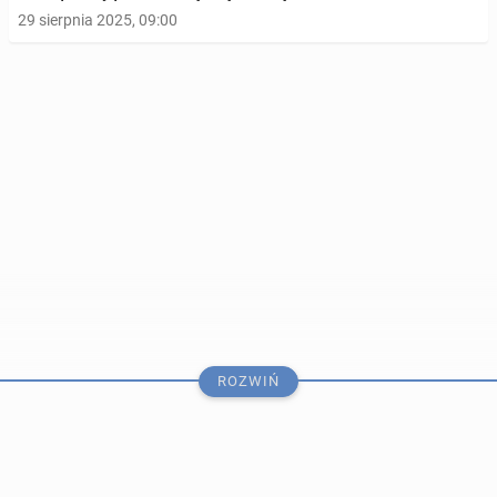
29 sierpnia 2025, 09:00
Joan Collins zagra kobietę, która za­chwia­ła losami
bry­tyj­skiej mo­nar­chii
ROZWIŃ
10 lutego 2025, 09:00