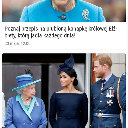
Poznaj przepis na ulu­bio­ną kanapkę kró­lo­wej Elż­
bie­ty, którą jadła każdego dnia!
23 maja, 12:00
Meghan Markle za­pre­zen­to­wa­ła zwia­stun swojego