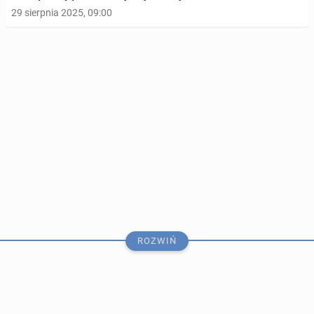
29 sierpnia 2025, 09:00
Joan Collins zagra kobietę, która za­chwia­ła losami
bry­tyj­skiej mo­nar­chii
ROZWIŃ
10 lutego 2025, 09:00