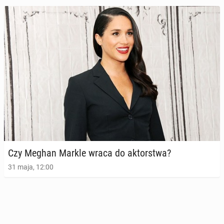
Ponad 200 ele­men­tów gar­de­ro­by księż­nej Diany trafi
pod młotek
Czy Meghan Markle wraca do ak­tor­stwa?
16 czerwca 2025, 09:00
31 maja, 12:00