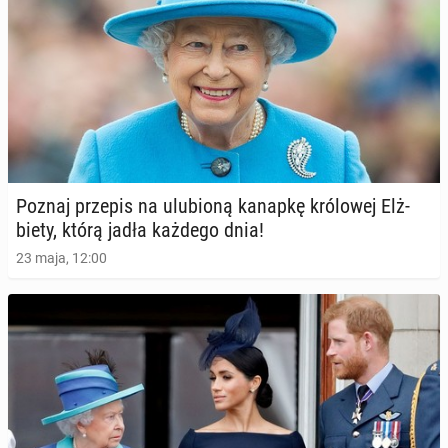
Poznaj przepis na ulu­bio­ną kanapkę kró­lo­wej Elż­
bie­ty, którą jadła każdego dnia!
23 maja, 12:00