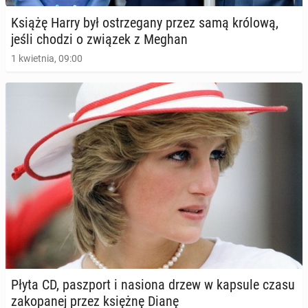
nowego pod­ca­stu
Książę Harry był ostrze­ga­ny przez samą królową,
30 marca 2025, 09:00
jeśli chodzi o związek z Meghan
1 kwietnia, 09:00
Mia­stecz­ko na Majorce oskarża Meghan Markle o
plagiat
Płyta CD, pasz­port i nasiona drzew w kapsule czasu
22 lutego 2025, 09:00
za­ko­pa­nej przez księżnę Dianę