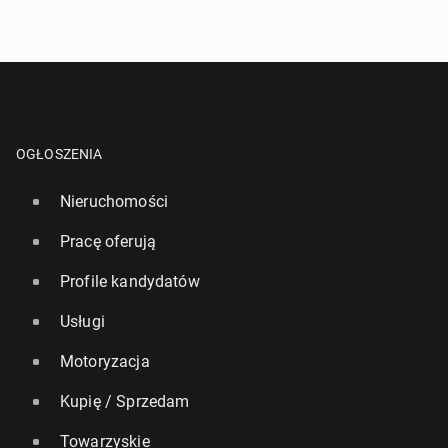
kor­do­wą kwotę
9 lipca 2024, 08:00
OGŁOSZENIA
Nieruchomości
Pracę oferują
Profile kandydatów
Usługi
Meghan Markle za­pre­zen­to­wa­ła zwia­stun swojego
nowego pod­ca­stu
Motoryzacja
30 marca 2025, 09:00
Kupię / Sprzedam
Towarzyskie