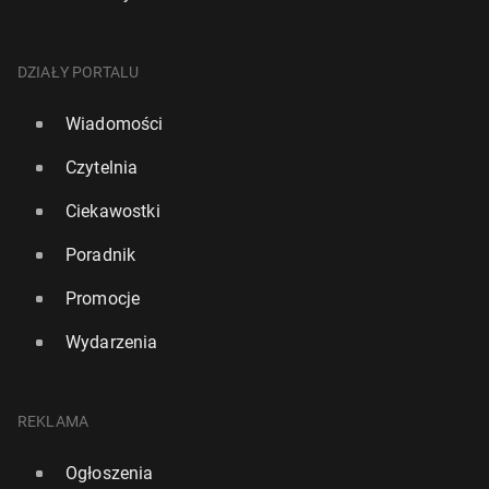
DZIAŁY PORTALU
Wiadomości
Czytelnia
Ciekawostki
Poradnik
Kevin Costner ujawnił, że księżna Diana pod­ko­chi­
Mia­stecz­ko na Majorce oskarża Meghan Markle o
Promocje
wa­ła się w nim
plagiat
Wydarzenia
20 czerwca 2024, 10:00
22 lutego 2025, 09:00
REKLAMA
Ogłoszenia