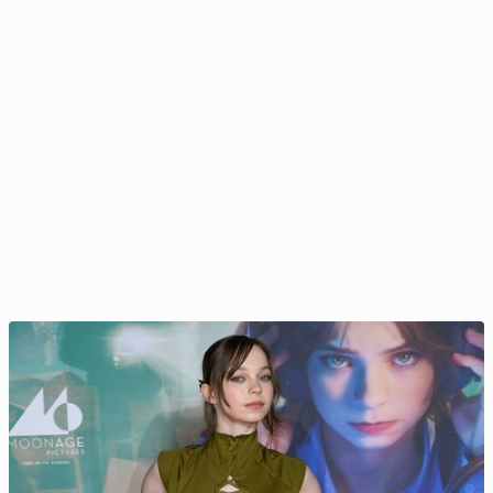
Pierce Brosnan od­po­wia­da na krytykę swojego ir­
landz­kie­go akcentu
31 maja 2025, 09:00