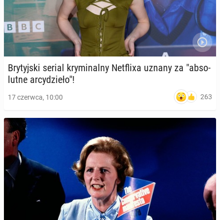
Bry­tyj­ski serial kry­mi­nal­ny Net­fli­xa uznany za "ab­so­
lut­ne ar­cy­dzie­ło"!
263
17 czerwca, 10:00