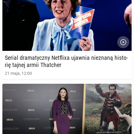
Serial dra­ma­tycz­ny Net­fli­xa ujawnia nie­zna­ną hi­sto­
rię tajnej armii That­cher
21 maja, 12:00