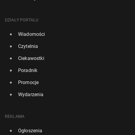
DZIAŁY PORTALU
Wiadomości
Czytelnia
Ciekawostki
Poradnik
Promocje
W Szkocji zna­le­zio­no grzyb znany z serialu "The
Last of Us"
Wydarzenia
Eva Lon­go­ria chętnie powróci do "Go­to­wych na
9 października 2024, 08:00
wszyst­ko"
14 kwietnia 2025, 09:00
REKLAMA
Ogłoszenia