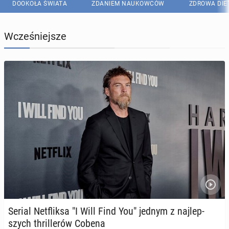
DOOKOŁA ŚWIATA
ZDANIEM NAUKOWCÓW
ZDROWA DIE
Wcześniejsze
Serial Net­flik­sa "I Will Find You" jednym z naj­lep­
szych thril­le­rów Cobena