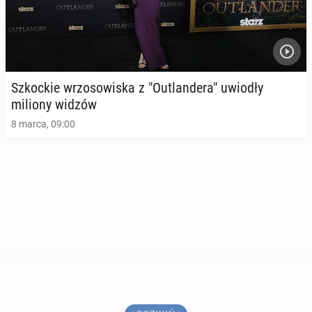
Szkoc­kie wrzo­so­wi­ska z "Outlan­de­ra" uwiodły
miliony widzów
8 marca, 09:00