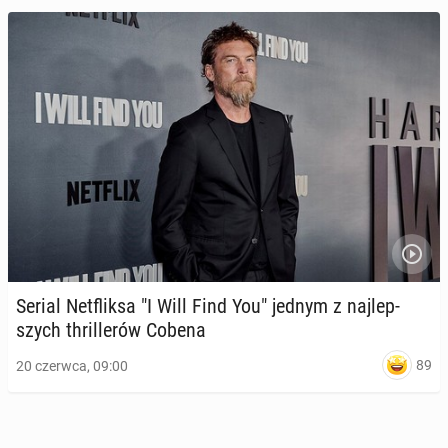
Twórca "Squid Game" po­rów­nał se­ria­lo­wych zło­
Serial Net­flik­sa "I Will Find You" jednym z naj­lep­
czyń­ców do… Elona Muska
szych thril­le­rów Cobena
1 lipca 2025, 09:00
89
20 czerwca, 09:00