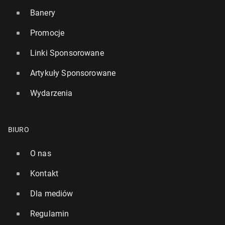
Banery
Promocje
Linki Sponsorowane
Artykuły Sponsorowane
Wydarzenia
Netflix opu­bli­ko­wał pierw­sze zdjęcia z dru­gie­go
sezonu "1670"
Drugi sezon "Squid Game" bije kolejny rekord!
BIURO
2 października 2024, 10:00
11 stycznia 2025, 09:00
O nas
Kontakt
Dla mediów
Regulamin