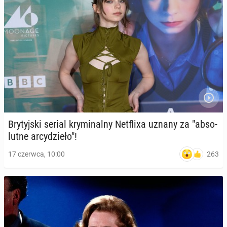
Bry­tyj­ski serial kry­mi­nal­ny Net­fli­xa uznany za "ab­so­
lut­ne ar­cy­dzie­ło"!
263
17 czerwca, 10:00