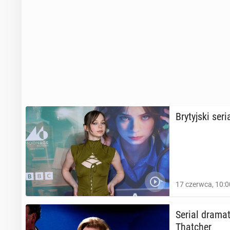
Bry­tyj­ski seri
17 czerwca, 10:0
Serial dra­ma­t
That­cher