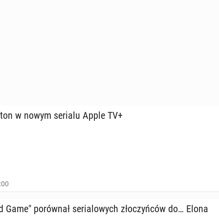
iston w nowym serialu Apple TV+
:00
 Game" po­rów­nał se­ria­lo­wych zło­czyń­ców do… Elona