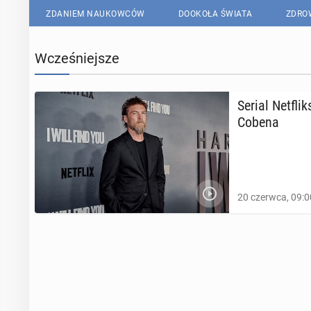
ZDANIEM NAUKOWCÓW
DOOKOŁA ŚWIATA
ZDRO
Wcześniejsze
Serial Net­flik
Cobena
20 czerwca, 09:0