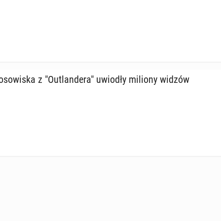
o­so­wi­ska z "Outlan­de­ra" uwiodły miliony widzów