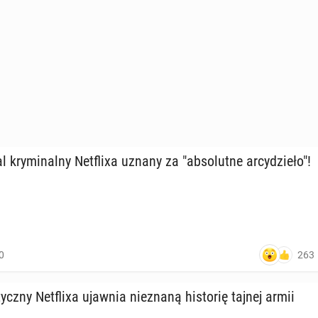
al kry­mi­nal­ny Net­fli­xa uznany za "ab­so­lut­ne ar­cy­dzie­ło"!
263
0
ycz­ny Net­fli­xa ujawnia nie­zna­ną hi­sto­rię tajnej armii