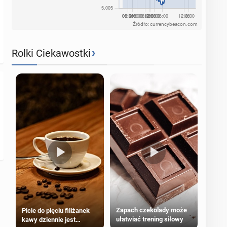
Źródło: currencybeacon.com
›
Rolki Ciekawostki
Zapach czekolady może
Picie do pięciu filiżanek
ułatwiać trening siłowy
kawy dziennie jest