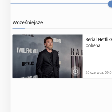
Wcześniejsze
Serial Net­flik
Cobena
Madonna na­wią
oparty na jej 
20 czerwca, 09:0
17 maja 2025, 0
Eva Lon­go­ri