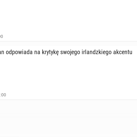
00
n od­po­wia­da na krytykę swojego ir­landz­kie­go akcentu
9:00