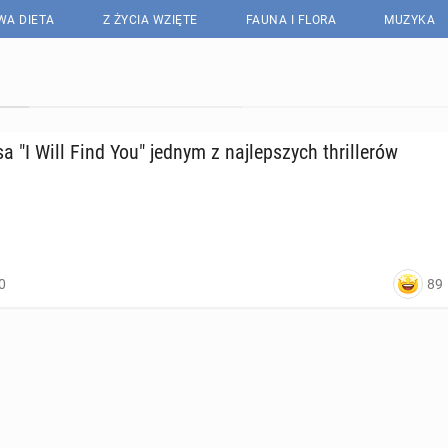
WA DIETA
Z ŻYCIA WZIĘTE
FAUNA I FLORA
MUZYKA
­sa "I Will Find You" jednym z naj­lep­szych thril­le­rów
89
0