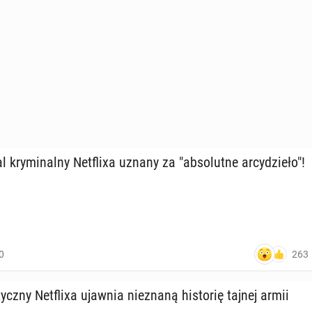
, 09:00
Squid Game" bije kolejny rekord!
al kry­mi­nal­ny Net­fli­xa uznany za "ab­so­lut­ne ar­cy­dzie­ło"!
, 09:00
263
0
ycz­ny Net­fli­xa ujawnia nie­zna­ną hi­sto­rię tajnej armii