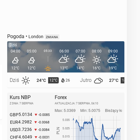
Pogoda
•
London
ZMIANA
Dziś
04:00
05:00
05:33
06:00
07:00
08:00
09:00
10:00
12°C
12°C
13°C
14°C
16°C
19°C
21°C
Dziś
Jutro
24°C
27°C
12°C
14°C
26
Kurs NBP
Forex
Z DNIA: 7 SIERPNIA
AKTUALIZACJA:
7 SIERPNIA, 04:10
5.0134
GBP
-0.0085
4.2982
EUR
-0.0068
3.7236
USD
-0.0084
4.6049
CHF
-0.0031