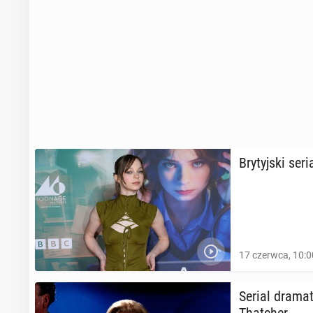
14 kwietnia 2025
Drugi sezon "
Bry­tyj­ski seri
11 stycznia 2025
17 czerwca, 10:0
Serial dra­ma­t