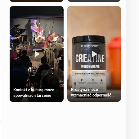
bezpieczne dla
większości dorosłych
Kreatyna może
Kontakt z kulturą może
wzmacniać odporność
spowalniać starzenie
przeciw nowotworom