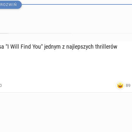
ROZWIŃ
­sa "I Will Find You" jednym z naj­lep­szych thril­le­rów
­za­ła współ­pra­cę z Net­flik­sem. Po­wsta­nie serial
życiu
89
0
9:00
a chętnie powróci do "Go­to­wych na wszyst­ko"