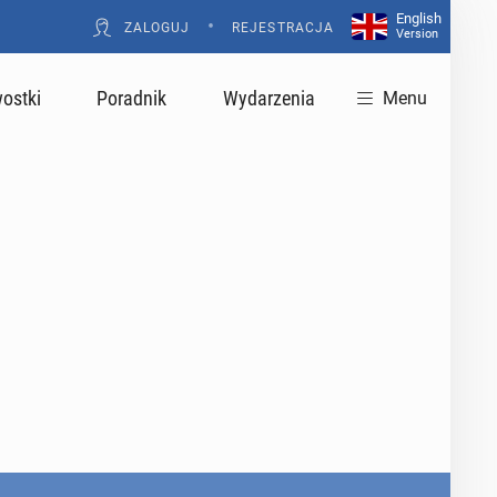
English
•
ZALOGUJ
REJESTRACJA
Version
ostki
Poradnik
Wydarzenia
Menu