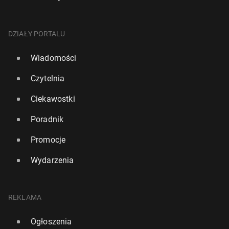
DZIAŁY PORTALU
Wiadomości
Czytelnia
Ciekawostki
Poradnik
Promocje
Scar­lett Jo­hans­son sko­men­to­wa­ła aferę wokół
Wydarzenia
Rafael Nadal ostrze­ga przed fał­szy­wy­mi filmami
ChatGPT
krą­żą­cy­mi w in­ter­ne­cie
24 maja 2024, 10:00
27 września 2025, 09:00
REKLAMA
Ogłoszenia