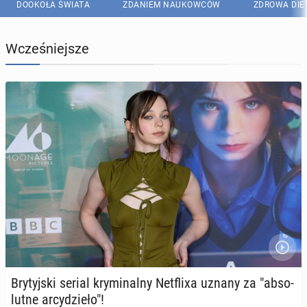
DOOKOŁA ŚWIATA
ZDANIEM NAUKOWCÓW
ZDROWA DIE
Wcześniejsze
Bry­tyj­ski serial kry­mi­nal­ny Net­fli­xa uznany za "ab­so­
lut­ne ar­cy­dzie­ło"!