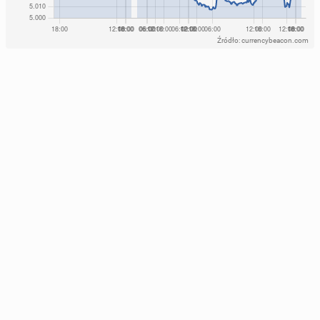
Źródło: currencybeacon.com
Klip Madonny do utworu "La Isla Bonita" osią­gnął
Ekspert o nowej funkcji na plat­for­mie X: To roz­wią­
miliard wy­świe­tleń na YouTu­bie
za­nie na krótką metę
29 kwietnia 2025, 09:00
30 listopada 2025, 09:00