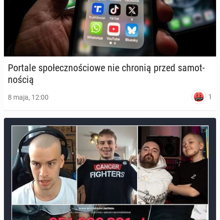
Portale spo­łecz­no­ścio­we nie chronią przed sa­mot­
no­ścią
1
8 maja, 12:00