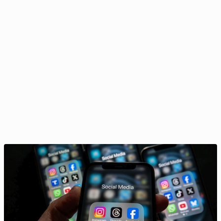
Ekspert o nowej funkcji na plat­for­mie X: To roz­wią­
za­nie na krótką metę
30 listopada 2025, 09:00