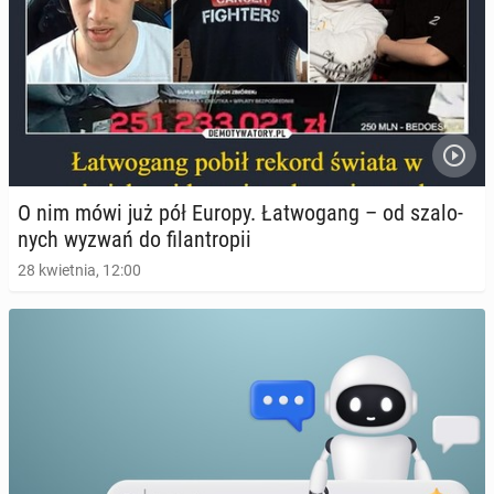
O nim mówi już pół Europy. Ła­two­gang – od sza­lo­
nych wyzwań do fi­lan­tro­pii
28 kwietnia, 12:00