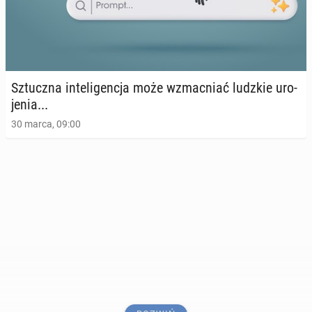
Sztucz­na in­te­li­gen­cja może wzmac­niać ludzkie uro­
je­nia...
30 marca, 09:00