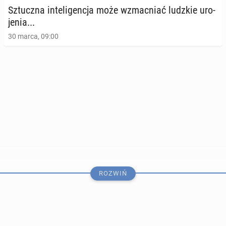
krą­żą­cy­mi w in­ter­ne­cie
Sztucz­na in­te­li­gen­cja może wzmac­niać ludzkie uro­
27 września 2025, 09:00
je­nia...
30 marca, 09:00
ROZWIŃ
Do tej pory mówiło się "zapytaj Google’a". Teraz
mówi się "zapytaj ChatGPT"
30 sierpnia 2025, 09:00