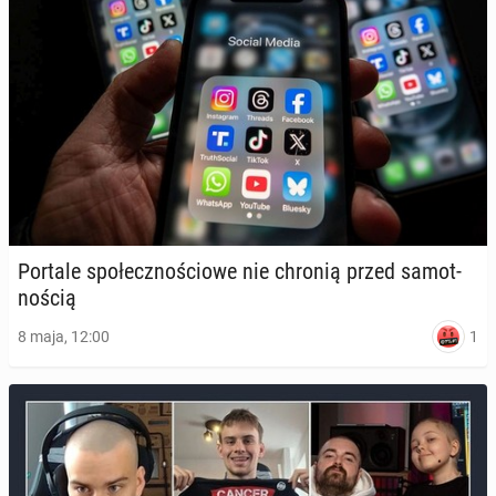
Portale spo­łecz­no­ścio­we nie chronią przed sa­mot­
no­ścią
1
8 maja, 12:00