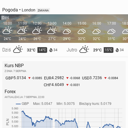
Pogoda
•
London
ZMIANA
Dziś
10:00
11:00
12:00
13:00
14:00
15:00
16:00
17:00
18:
24°C
24°C
26°C
27°C
29°C
32°C
32°C
31°C
30
Dziś
Jutro
32°C
29°C
14°C
15°C
34
34
Nowy filtr do­stęp­ny na Tin­de­rze po­dzie­lił użyt­kow­ni­
W nagłych przy­pad­kach ChatGPT Health często
ków
zawodzi...
Kurs NBP
10 czerwca 2025, 09:00
16 marca, 09:00
Z DNIA: 7 SIERPNIA
5.0134
4.2982
3.7236
GBP
EUR
USD
-0.0085
-0.0068
-0.0084
4.6049
CHF
-0.0031
Forex
AKTUALIZACJA:
7 SIERPNIA, 22:00