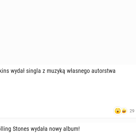
iąż na cen­zu­ro­wa­nym. Raper "niemile wi­dzia­ny" w
ns wydał singla z muzyką wła­sne­go au­tor­stwa
0
29
lling Stones wydała nowy album!