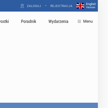
English
•
ZALOGUJ
REJESTRACJA
Version
ostki
Poradnik
Wydarzenia
Menu