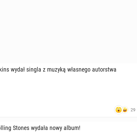
ns wydał singla z muzyką wła­sne­go au­tor­stwa
29
lling Stones wydała nowy album!