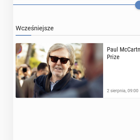
Wcześniejsze
Paul McCart­n
Prize
Ariana Grande
2 sierpnia, 09:00
13 maja, 12:00
Dwa miliony l