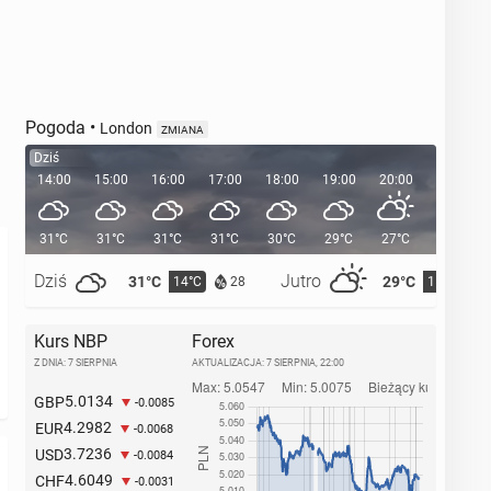
Pogoda
•
London
ZMIANA
Dziś
14:00
15:00
16:00
17:00
18:00
19:00
20:00
20:36
31°C
31°C
31°C
31°C
30°C
29°C
27°C
Dziś
Jutro
31°C
29°C
14°C
15°C
28
Kurs NBP
Forex
Z DNIA: 7 SIERPNIA
AKTUALIZACJA:
7 SIERPNIA, 22:00
5.0134
GBP
-0.0085
4.2982
EUR
-0.0068
3.7236
USD
-0.0084
4.6049
CHF
-0.0031