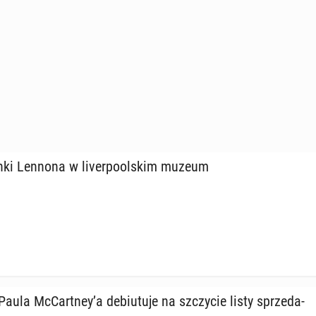
ki Lennona w li­ver­po­ol­skim muzeum
ula McCart­ney’a de­biu­tu­je na szczy­cie listy sprze­da­