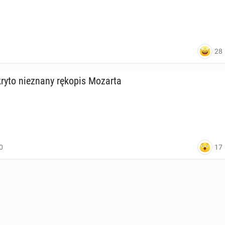
28
yto nie­zna­ny rękopis Mozarta
17
0