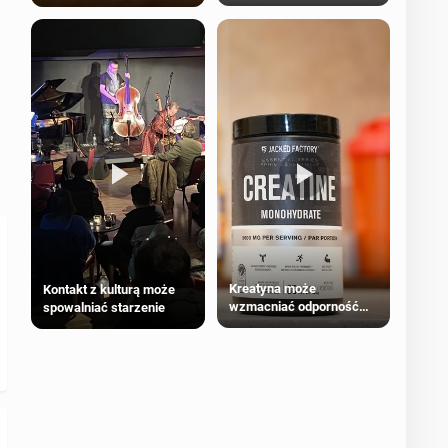
bezpieczne dla
większości dorosłych
Kreatyna może
Kontakt z kulturą może
wzmacniać odporność
spowalniać starzenie
przeciw nowotworom