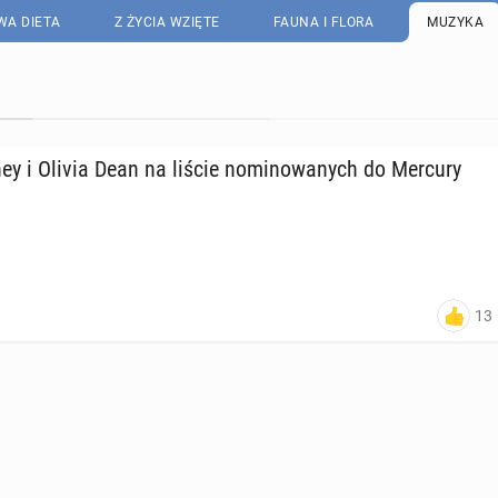
WA DIETA
Z ŻYCIA WZIĘTE
FAUNA I FLORA
MUZYKA
ey i Olivia Dean na liście no­mi­no­wa­nych do Mercury
13