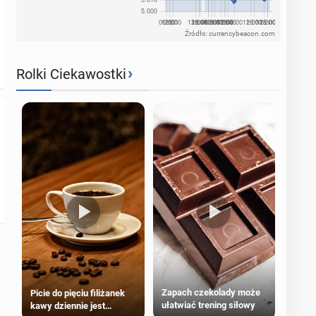
Źródło: currencybeacon.com
›
Rolki Ciekawostki
Zapach czekolady może
Picie do pięciu filiżanek
ułatwiać trening siłowy
kawy dziennie jest