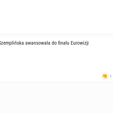
zem­pliń­ska awan­so­wa­ła do finału Eu­ro­wi­zji
1