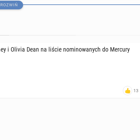
ROZWIŃ
ey i Olivia Dean na liście no­mi­no­wa­nych do Mercury
 za­po­wia­da pierw­szy singiel z nad­cho­dzą­ce­go albumu
13
udzi na dar­mo­wym kon­cer­cie Shakiry na plaży Co­pa­ca­