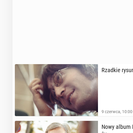
Rzadkie rysun
9 czerwca, 10:00
Nowy album Pa