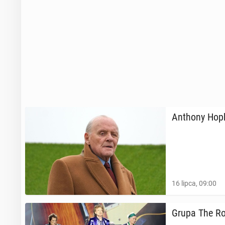
ba­na
7 maja, 12:00
Kanye West wc
Mar­sy­lii
Anthony Hopki
16 kwietnia, 09:0
16 lipca, 09:00
Grupa The Ro