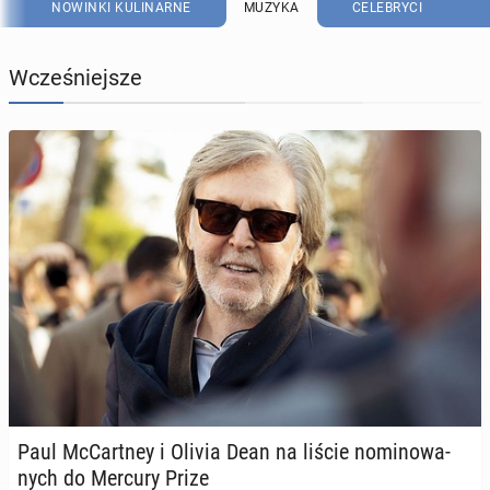
NOWINKI KULINARNE
MUZYKA
CELEBRYCI
Wcześniejsze
Paul McCart­ney i Olivia Dean na liście no­mi­no­wa­
nych do Mercury Prize