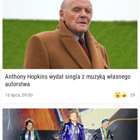
Anthony Hopkins wydał singla z muzyką wła­sne­go
au­tor­stwa
29
16 lipca, 09:00