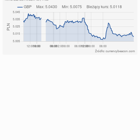
Źródło: currencybeacon.com
Polka Alicja Szem­pliń­ska awan­so­wa­ła do finału Eu­
ro­wi­zji
1
14 maja, 12:00