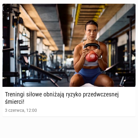
Więcej przy­ja­ciół mają ci, którzy mieli lepsze relacje
ro­dzin­ne w dzie­ciń­stwie
21 lutego, 09:00
Tre­nin­gi siłowe ob­ni­ża­ją ryzyko przed­wcze­snej
śmierci!
3 czerwca, 12:00