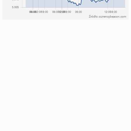
Eks­per­ci wska­zu­ją tok­sycz­ne nawyki, których warto
się pozbyć w nowym roku
Miss Polonia je­sie­nią zwraca się ku hygge
Źródło: currencybeacon.com
18 stycznia 2025, 09:00
23 listopada 2025, 09:00
Zimny prysz­nic to re­me­dium na wiele do­le­gli­wo­ści.
Jakich?