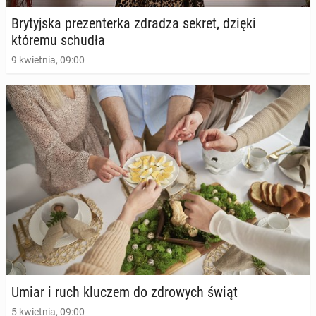
26 października 2025, 09:00
Bry­tyj­ska pre­zen­ter­ka zdradza sekret, dzięki
któremu schudła
9 kwietnia, 09:00
Jane Seymour za­chwy­ca figurą. Aktorka zdra­dzi­ła
tajniki swojej diety
25 maja 2025, 09:00
Umiar i ruch kluczem do zdro­wych świąt
5 kwietnia, 09:00