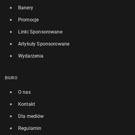
Banery
Promocje
Linki Sponsorowane
Al Pacino dwu­krot­nie zban­kru­to­wał. Stracił 50 mln
Artykuły Sponsorowane
Ekspert od dłu­go­wiecz­no­ści radzi, o jakiej porze
dolarów
jeść kolację
Wydarzenia
20 października 2024, 09:00
24 stycznia 2025, 09:00
BIURO
O nas
Kontakt
Dla mediów
Regulamin