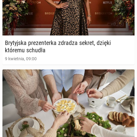
Bry­tyj­ska pre­zen­ter­ka zdradza sekret, dzięki
któremu schudła
9 kwietnia, 09:00