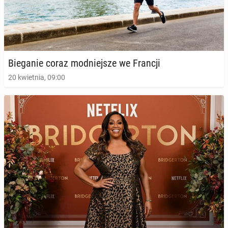
Bie­ga­nie coraz mod­niej­sze we Francji
20 kwietnia, 09:00
Bie­ga­nie czę­ścio­wo na­pra­wia to, co psują fast
foody