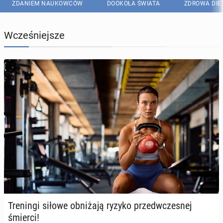
ZDANIEM NAUKOWCÓW
DOOKOŁA ŚWIATA
ZDROWA DIE
Wcześniejsze
Tre­nin­gi siłowe ob­ni­ża­ją ryzyko przed­wcze­snej
śmierci!