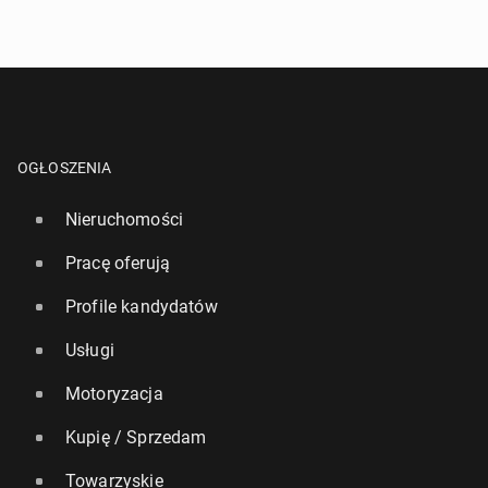
9 grudnia 2024, 09:00
OGŁOSZENIA
Nieruchomości
Pracę oferują
Profile kandydatów
Bie­ga­nie czę­ścio­wo na­pra­wia to, co psują fast
foody
Usługi
26 października 2025, 09:00
Motoryzacja
Kupię / Sprzedam
Towarzyskie