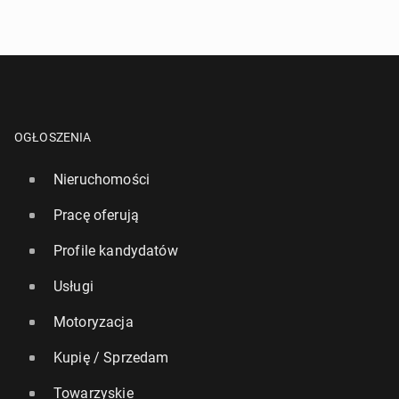
9 grudnia 2024, 09:00
OGŁOSZENIA
Nieruchomości
Pracę oferują
Profile kandydatów
Bie­ga­nie czę­ścio­wo na­pra­wia to, co psują fast
foody
Usługi
26 października 2025, 09:00
Motoryzacja
Kupię / Sprzedam
Towarzyskie