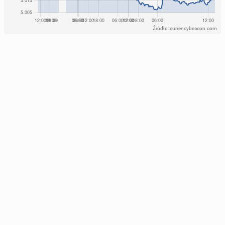
Eks­per­ci wska­zu­ją tok­sycz­ne nawyki, których warto
się pozbyć w nowym roku
Miss Polonia je­sie­nią zwraca się ku hygge
Źródło: currencybeacon.com
18 stycznia 2025, 09:00
23 listopada 2025, 09:00
Zimny prysz­nic to re­me­dium na wiele do­le­gli­wo­ści.
Jakich?