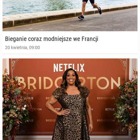
Bie­ga­nie coraz mod­niej­sze we Francji
20 kwietnia, 09:00
Bie­ga­nie czę­ścio­wo na­pra­wia to, co psują fast
foody