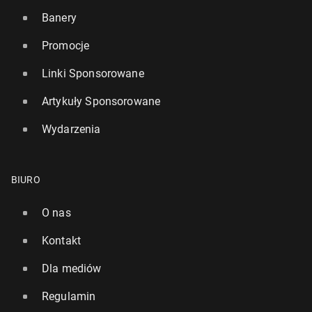
Banery
Promocje
Linki Sponsorowane
Al Pacino dwu­krot­nie zban­kru­to­wał. Stracił 50 mln
Artykuły Sponsorowane
Ekspert od dłu­go­wiecz­no­ści radzi, o jakiej porze
dolarów
jeść kolację
Wydarzenia
20 października 2024, 09:00
24 stycznia 2025, 09:00
BIURO
O nas
Kontakt
Dla mediów
Regulamin