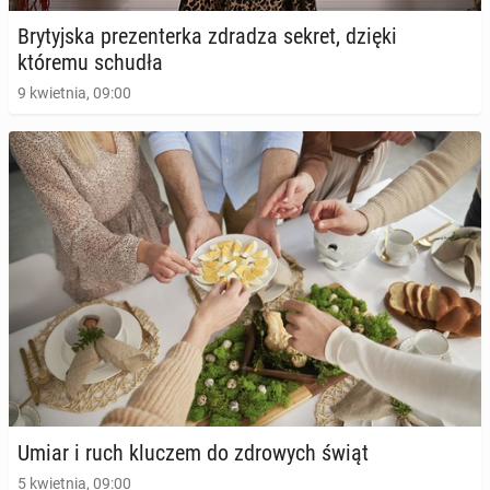
26 października 2025, 09:00
Bry­tyj­ska pre­zen­ter­ka zdradza sekret, dzięki
któremu schudła
9 kwietnia, 09:00
Jane Seymour za­chwy­ca figurą. Aktorka zdra­dzi­ła
tajniki swojej diety
25 maja 2025, 09:00
Umiar i ruch kluczem do zdro­wych świąt
5 kwietnia, 09:00