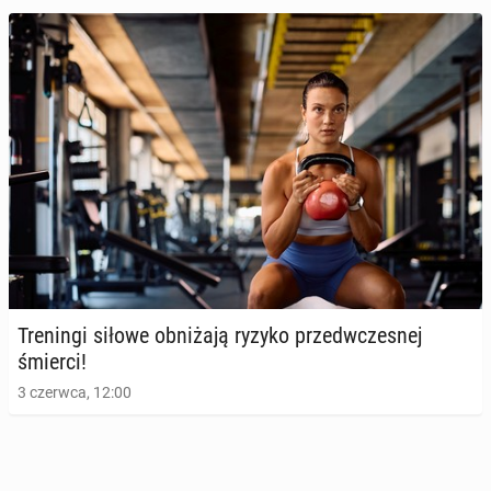
Więcej przy­ja­ciół mają ci, którzy mieli lepsze relacje
ro­dzin­ne w dzie­ciń­stwie
21 lutego, 09:00
Tre­nin­gi siłowe ob­ni­ża­ją ryzyko przed­wcze­snej
śmierci!
3 czerwca, 12:00