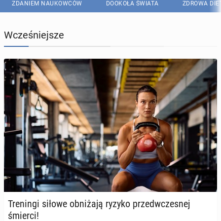
ZDANIEM NAUKOWCÓW
DOOKOŁA ŚWIATA
ZDROWA DIE
Wcześniejsze
Tre­nin­gi siłowe ob­ni­ża­ją ryzyko przed­wcze­snej
śmierci!