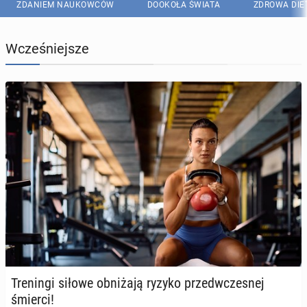
ZDANIEM NAUKOWCÓW
DOOKOŁA ŚWIATA
ZDROWA DIE
Wcześniejsze
Tre­nin­gi siłowe ob­ni­ża­ją ryzyko przed­wcze­snej
śmierci!