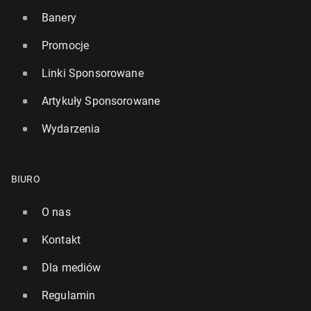
Banery
Promocje
Linki Sponsorowane
Al Pacino dwu­krot­nie zban­kru­to­wał. Stracił 50 mln
Artykuły Sponsorowane
Ekspert od dłu­go­wiecz­no­ści radzi, o jakiej porze
dolarów
jeść kolację
Wydarzenia
20 października 2024, 09:00
24 stycznia 2025, 09:00
BIURO
O nas
Kontakt
Dla mediów
Regulamin