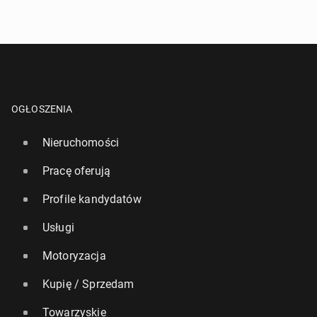
9 grudnia 2024, 09:00
OGŁOSZENIA
Nieruchomości
Pracę oferują
Profile kandydatów
Bie­ga­nie czę­ścio­wo na­pra­wia to, co psują fast
foody
Usługi
26 października 2025, 09:00
Motoryzacja
Kupię / Sprzedam
Towarzyskie