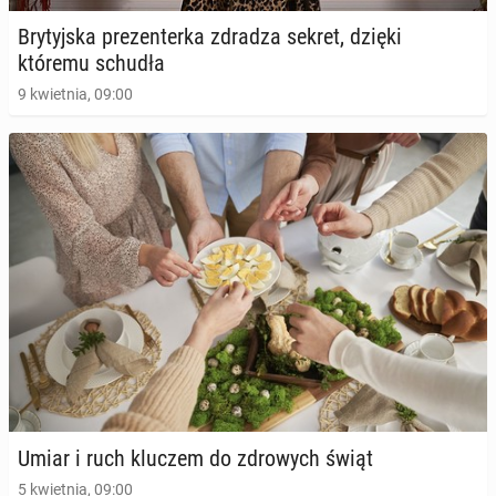
26 października 2025, 09:00
Bry­tyj­ska pre­zen­ter­ka zdradza sekret, dzięki
któremu schudła
9 kwietnia, 09:00
Jane Seymour za­chwy­ca figurą. Aktorka zdra­dzi­ła
tajniki swojej diety
25 maja 2025, 09:00
Umiar i ruch kluczem do zdro­wych świąt
5 kwietnia, 09:00