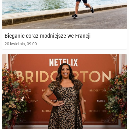
Bie­ga­nie coraz mod­niej­sze we Francji
20 kwietnia, 09:00
Bie­ga­nie czę­ścio­wo na­pra­wia to, co psują fast
foody