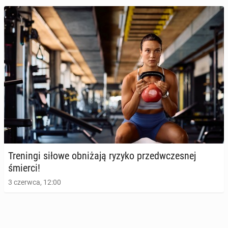
Więcej przy­ja­ciół mają ci, którzy mieli lepsze relacje
ro­dzin­ne w dzie­ciń­stwie
21 lutego, 09:00
Tre­nin­gi siłowe ob­ni­ża­ją ryzyko przed­wcze­snej
śmierci!
3 czerwca, 12:00