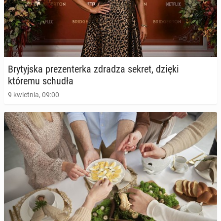
Bry­tyj­ska pre­zen­ter­ka zdradza sekret, dzięki
któremu schudła
9 kwietnia, 09:00