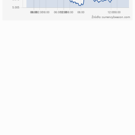
Eks­per­ci wska­zu­ją tok­sycz­ne nawyki, których warto
się pozbyć w nowym roku
Miss Polonia je­sie­nią zwraca się ku hygge
Źródło: currencybeacon.com
18 stycznia 2025, 09:00
23 listopada 2025, 09:00
Zimny prysz­nic to re­me­dium na wiele do­le­gli­wo­ści.
Jakich?