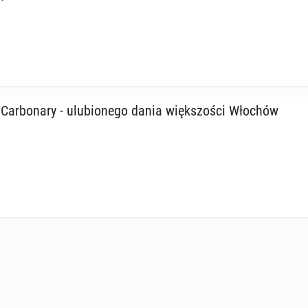
Car­bo­na­ry - ulu­bio­ne­go dania więk­szo­ści Włochów