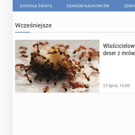
DOOKOŁA ŚWIATA
ZDANIEM NAUKOWCÓW
ZDRO
Wcześniejsze
Wła­ści­cie­lo­
deser z mró
23 lipca, 10:00