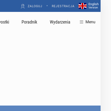
English
•
ZALOGUJ
REJESTRACJA
Version
ostki
Poradnik
Wydarzenia
Menu