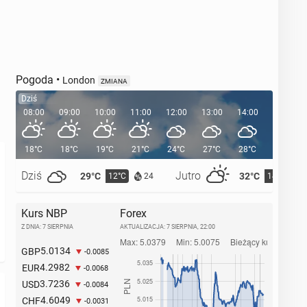
Pogoda
•
London
ZMIANA
Dziś
08:00
09:00
10:00
11:00
12:00
13:00
14:00
15:00
18°C
18°C
19°C
21°C
24°C
27°C
28°C
29°C
Dziś
Jutro
29°C
32°C
12°C
14°C
24
Kurs NBP
Forex
Z DNIA: 7 SIERPNIA
AKTUALIZACJA:
7 SIERPNIA, 22:00
5.0134
GBP
-0.0085
4.2982
EUR
-0.0068
3.7236
USD
-0.0084
4.6049
CHF
-0.0031