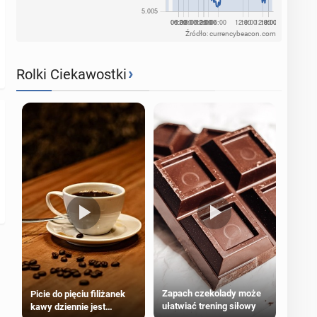
Źródło: currencybeacon.com
›
Rolki Ciekawostki
Zapach czekolady może
Picie do pięciu filiżanek
ułatwiać trening siłowy
kawy dziennie jest