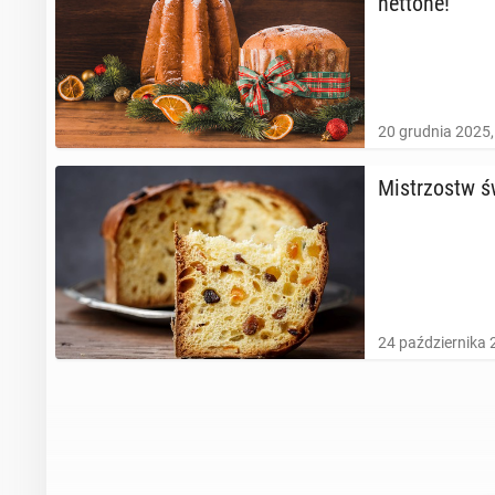
net­to­ne!
20 grudnia 2025,
Mi­strzostw ś
24 października 