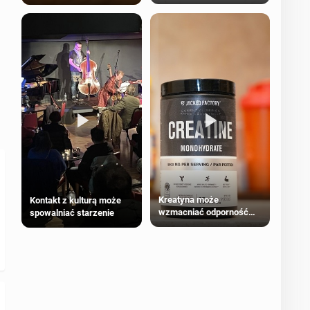
bezpieczne dla
większości dorosłych
Kreatyna może
Kontakt z kulturą może
wzmacniać odporność
spowalniać starzenie
przeciw nowotworom