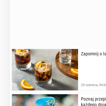
Za­po­mnij o 
29 czerwca, 09:0
Poznaj przepis
każdego dnia