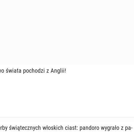
wo świata po­cho­dzi z Anglii!
derby świą­tecz­nych wło­skich ciast: pandoro wygrało z pa­