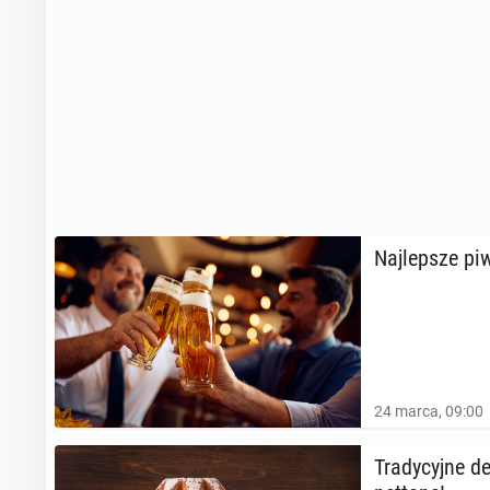
Naj­lep­sze pi
24 marca, 09:00
Tra­dy­cyj­ne 