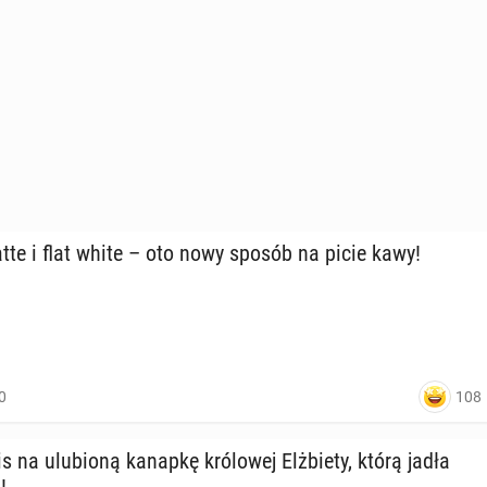
, 09:00
uliczny przy­smak z Flo­ren­cji?
latte i flat white – oto nowy sposób na picie kawy!
09:00
108
0
 na ulu­bio­ną kanapkę kró­lo­wej Elż­bie­ty, którą jadła