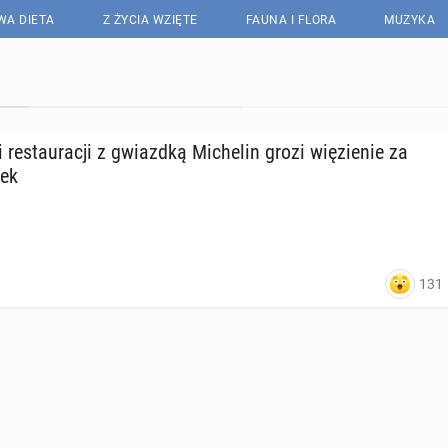
WA DIETA
Z ŻYCIA WZIĘTE
FAUNA I FLORA
MUZYKA
wi re­stau­ra­cji z gwiazd­ką Mi­che­lin grozi wię­zie­nie za
wek
131