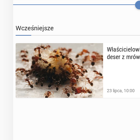
Wcześniejsze
Wła­ści­cie­lo­
deser z mró
Po­szu­ki­wa­ni
23 lipca, 10:00
2 września 2025,
Oto re­stau­ra