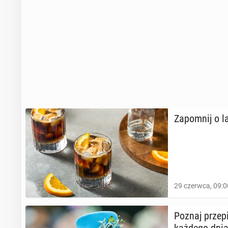
26 sierpnia 2025
Czy znasz ten 
Za­po­mnij o 
4 sierpnia 2025, 
29 czerwca, 09:0
Poznaj przepis