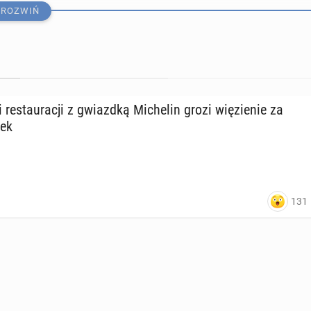
ROZWIŃ
wi re­stau­ra­cji z gwiazd­ką Mi­che­lin grozi wię­zie­nie za
wek
 te­ste­rzy ti­ra­mi­su we Wło­szech!
131
 09:00
­cja z pierw­szym w Wiel­kiej Bry­ta­nii menu z... wodą