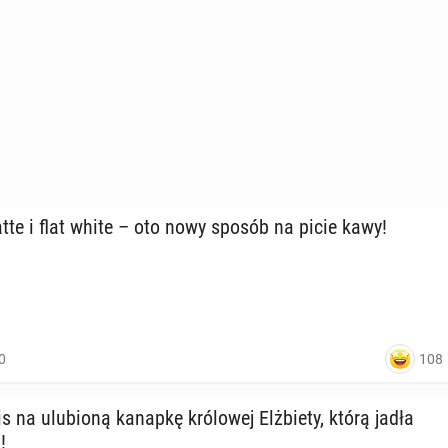
latte i flat white – oto nowy sposób na picie kawy!
108
0
 na ulu­bio­ną kanapkę kró­lo­wej Elż­bie­ty, którą jadła
!