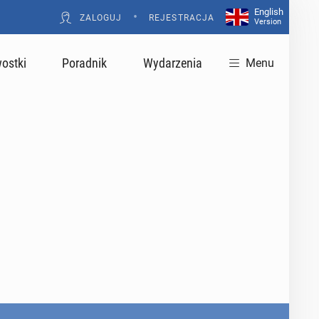
English
•
ZALOGUJ
REJESTRACJA
Version
ostki
Poradnik
Wydarzenia
Menu