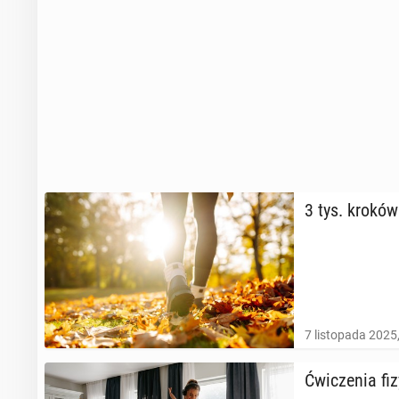
3 tys. kroków 
7 listopada 2025
Ćwi­cze­nia fi­