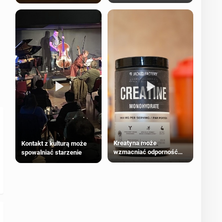
bezpieczne dla
większości dorosłych
Kreatyna może
Kontakt z kulturą może
wzmacniać odporność
spowalniać starzenie
przeciw nowotworom