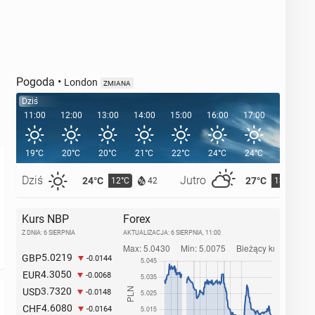
Pogoda
•
London
ZMIANA
Dziś
11:00
12:00
13:00
14:00
15:00
16:00
17:00
18:00
19°C
20°C
20°C
21°C
22°C
24°C
24°C
24°C
Dziś
Jutro
24°C
27°C
12°C
13°C
42
Kurs NBP
Forex
Z DNIA: 6 SIERPNIA
AKTUALIZACJA:
6 SIERPNIA, 11:00
5.0219
GBP
-0.0144
4.3050
EUR
-0.0068
3.7320
USD
-0.0148
4.6080
CHF
-0.0164