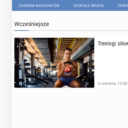
ZDANIEM NAUKOWCÓW
DOOKOŁA ŚWIATA
ZDRO
Wcześniejsze
Tre­nin­gi sił
3 czerwca, 12:00