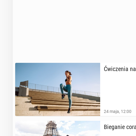
Ćwi­cze­nia na 
24 maja, 12:00
Bie­ga­nie cor