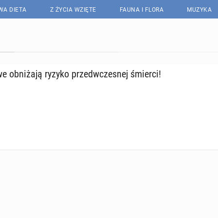
WA DIETA
Z ŻYCIA WZIĘTE
FAUNA I FLORA
MUZYKA
owe ob­ni­ża­ją ryzyko przed­wcze­snej śmierci!