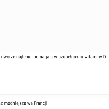
, 09:00
­dzi­my, tym mniej­sze mamy ryzyko przed­wcze­sne­go
dworze naj­le­piej po­ma­ga­ją w uzu­peł­nie­niu wi­ta­mi­ny D
, 09:00
az mod­niej­sze we Francji