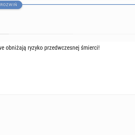
ROZWIŃ
owe ob­ni­ża­ją ryzyko przed­wcze­snej śmierci!
zą, jak ćwiczyć latem, by uniknąć od­wod­nie­nia i udaru
, 08:00
ak często ćwiczyć, aby być w dobrej formie?