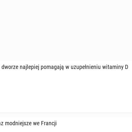
dworze naj­le­piej po­ma­ga­ją w uzu­peł­nie­niu wi­ta­mi­ny D
az mod­niej­sze we Francji