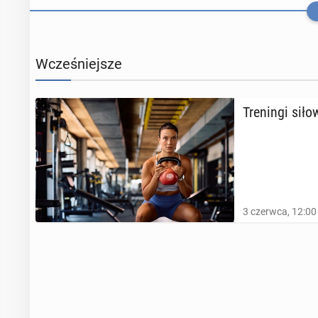
Wcześniejsze
Tre­nin­gi sił
Eks­per­ci rad
3 czerwca, 12:00
24 czerwca 2024
Jak długo i j