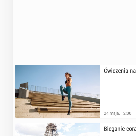
15 kwietnia 2024
Im więcej cho
zgonu
Ćwi­cze­nia na 
13 sierpnia 2023
24 maja, 12:00
Bie­ga­nie cor