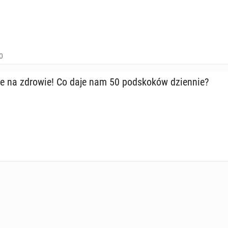
0
e na zdrowie! Co daje nam 50 pod­sko­ków dzien­nie?