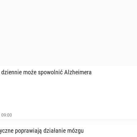
dzien­nie może spo­wol­nić Al­zhe­ime­ra
, 09:00
zycz­ne po­pra­wia­ją dzia­ła­nie mózgu