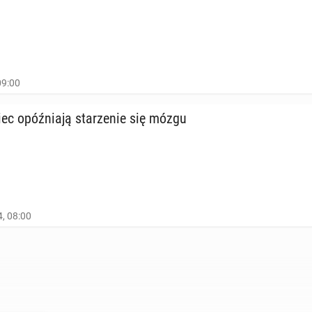
09:00
ec opóź­nia­ją sta­rze­nie się mózgu
, 08:00