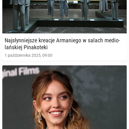
Naj­słyn­niej­sze kreacje Ar­ma­nie­go w salach me­dio­
lań­skiej Pi­na­ko­te­ki
1 października 2025, 09:00