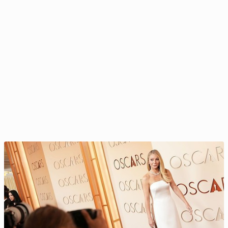
Sty­li­ści fryzur ujaw­nia­ją naj­lep­sze ucze­sa­nia dla
doj­rza­łych kobiet
17 października 2024, 08:00