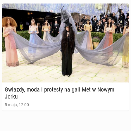
Carla Bruni w wieku 56 lat za­de­biu­to­wa­ła na
pokazie Vic­to­ria’s Secret
Gwiazdy, moda i pro­te­sty na gali Met w Nowym
29 października 2024, 10:00
Jorku
5 maja, 12:00