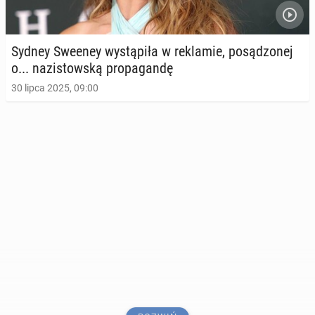
Sydney Sweeney wy­stą­pi­ła w re­kla­mie, po­są­dzo­nej
o... na­zi­stow­ską pro­pa­gan­dę
30 lipca 2025, 09:00