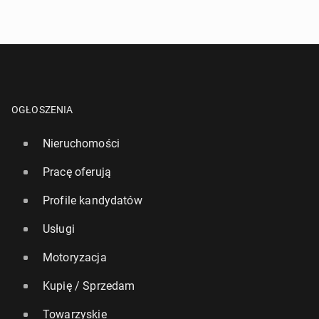
Naj­go­ręt­sze trendy w modzie pla­żo­wej w 2024 roku
14 czerwca 2024, 08:00
OGŁOSZENIA
Nieruchomości
Pracę oferują
Profile kandydatów
Usługi
Syn Madonny za­de­biu­to­wał na wybiegu podczas
Motoryzacja
No­wo­jor­skie­go Ty­go­dnia Mody
Kupię / Sprzedam
11 września 2024, 10:00
Towarzyskie