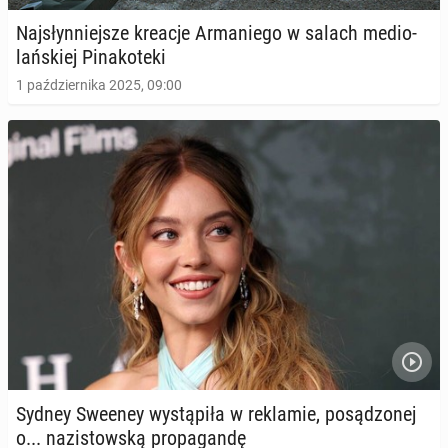
Syn Madonny za­de­biu­to­wał na wybiegu podczas
Naj­słyn­niej­sze kreacje Ar­ma­nie­go w salach me­dio­
No­wo­jor­skie­go Ty­go­dnia Mody
lań­skiej Pi­na­ko­te­ki
11 września 2024, 10:00
1 października 2025, 09:00
Ale­xan­der Skars­gard po 10 latach powraca jako
Sydney Sweeney wy­stą­pi­ła w re­kla­mie, po­są­dzo­nej
gwiazda kam­pa­nii re­kla­mo­wej
o... na­zi­stow­ską pro­pa­gan­dę