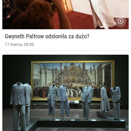
Gwyneth Paltrow od­sło­ni­ła za dużo?
17 marca, 09:00