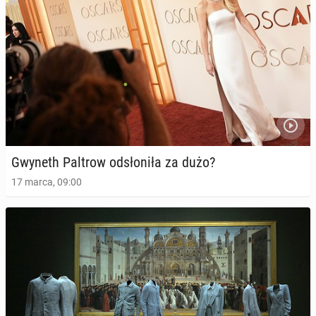
Gwyneth Paltrow od­sło­ni­ła za dużo?
17 marca, 09:00