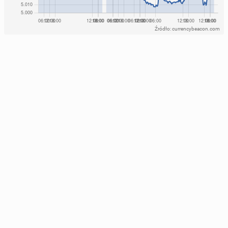
Źródło: currencybeacon.com
Biel to nowa czerń? Tego lata postaw na ro­man­tycz­
Sty­li­ści fryzur ujaw­nia­ją naj­lep­sze ucze­sa­nia dla
ne białe su­kien­ki
doj­rza­łych kobiet
24 lipca 2024, 08:00
17 października 2024, 08:00