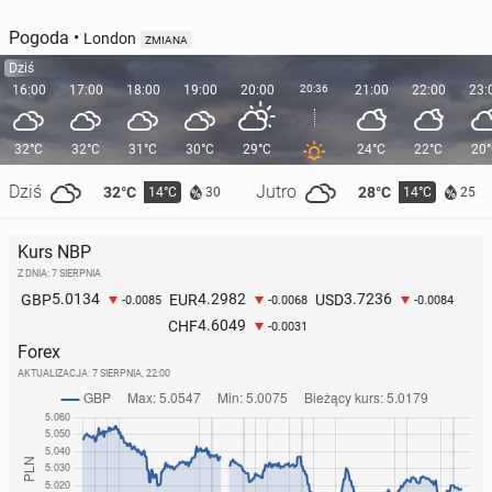
Pogoda
•
London
ZMIANA
Dziś
16:00
17:00
18:00
19:00
20:00
20:36
21:00
22:00
23:
32°C
32°C
31°C
30°C
29°C
24°C
22°C
20
Włoski dom mody wpro­wa­dza na rynek luk­su­so­we
Carla Bruni w wieku 56 lat za­de­biu­to­wa­ła na
Dziś
Jutro
perfumy dla... psów
32°C
28°C
14°C
14°C
30
25
pokazie Vic­to­ria’s Secret
8 sierpnia 2024, 08:00
29 października 2024, 10:00
Kurs NBP
Z DNIA: 7 SIERPNIA
5.0134
4.2982
3.7236
GBP
EUR
USD
-0.0085
-0.0068
-0.0084
4.6049
CHF
-0.0031
Forex
AKTUALIZACJA:
7 SIERPNIA, 22:00