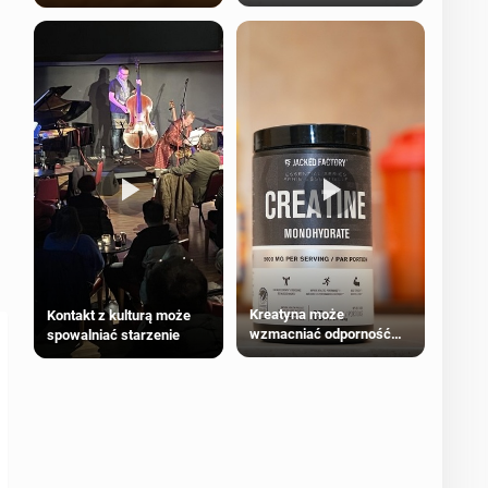
bezpieczne dla
większości dorosłych
Kreatyna może
Kontakt z kulturą może
wzmacniać odporność
spowalniać starzenie
przeciw nowotworom