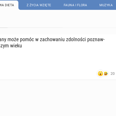
WA DIETA
Z ŻYCIA WZIĘTE
FAUNA I FLORA
MUZYKA
wa­ny może pomóc w za­cho­wa­niu zdol­no­ści po­znaw­
­szym wieku
20