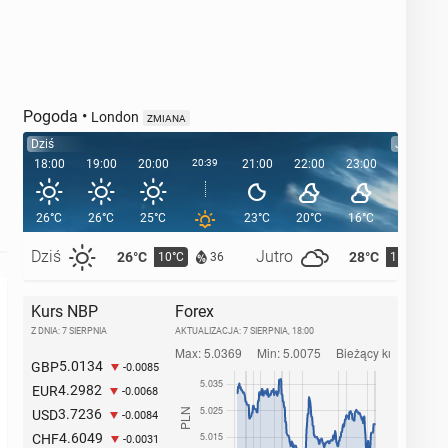
Pogoda
•
London
ZMIANA
Dziś
Jutro
18:00
19:00
20:00
20:39
21:00
22:00
23:00
00:00
26°C
26°C
25°C
23°C
20°C
16°C
15°C
Dziś
Jutro
26°C
28°C
10°C
11°C
36
Kurs NBP
Forex
Z DNIA: 7 SIERPNIA
AKTUALIZACJA:
7 SIERPNIA, 18:00
5.0134
GBP
-0.0085
4.2982
EUR
-0.0068
3.7236
USD
-0.0084
4.6049
CHF
-0.0031