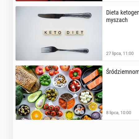
Dieta ke­to­gen
myszach
27 lipca, 11:00
Śród­ziem­no­
8 lipca, 10:00