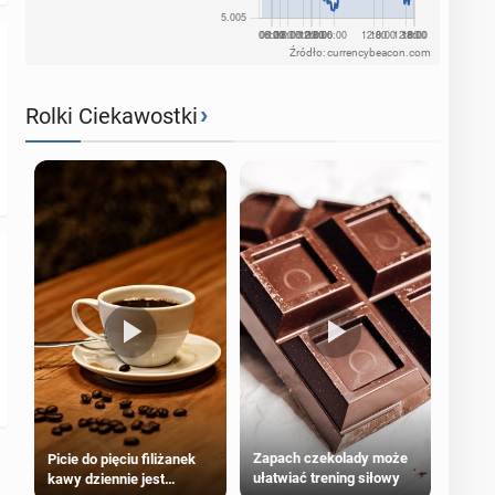
Źródło: currencybeacon.com
›
Rolki Ciekawostki
Zapach czekolady może
Picie do pięciu filiżanek
ułatwiać trening siłowy
kawy dziennie jest