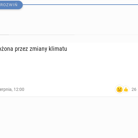
ROZWIŃ
­żo­na przez zmiany klimatu
26
ierpnia, 12:00
orcja chipsów dzien­nie zwięk­sza ryzyko de­men­cji