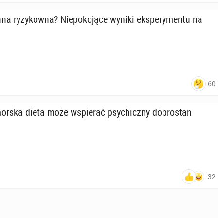
­na ry­zy­kow­na? Nie­po­ko­ją­ce wyniki eks­pe­ry­men­tu na
60
mor­ska dieta może wspie­rać psy­chicz­ny do­bro­stan
32