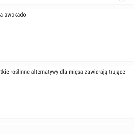
na awokado
ie ro­ślin­ne al­ter­na­ty­wy dla mięsa za­wie­ra­ją trujące