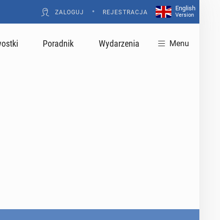
English
•
ZALOGUJ
REJESTRACJA
Version
ostki
Poradnik
Wydarzenia
Menu