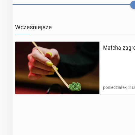
Wcześniejsze
Matcha za­gro
poniedziałek, 3 s
Nawet jedna p