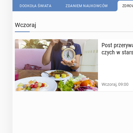
DOOKOŁA ŚWIATA
ZDANIEM NAUKOWCÓW
ZDRO
Wczoraj
Post prze­ry­
czych w star
Wczoraj, 09:00