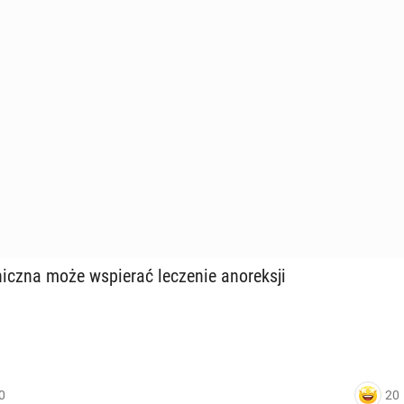
nicz­na może wspie­rać le­cze­nie ano­rek­sji
20
0