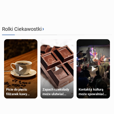
›
Rolki Ciekawostki
Zapach czekolady
Kontakt z kulturą
Picie do pięciu
może ułatwiać
może spowalniać
filiżanek kawy
trening siłowy
starzenie
dziennie jest
bezpieczne dla
większości
dorosłych