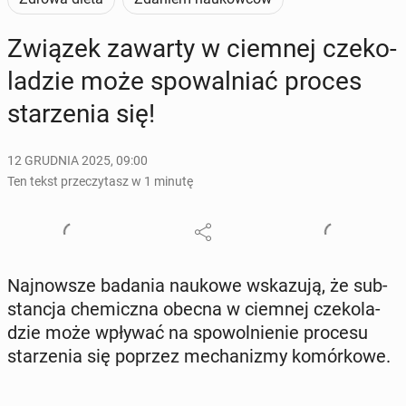
Związek zawarty w ciemnej cze­ko­
la­dzie może spo­wal­niać proces
sta­rze­nia się!
12 GRUDNIA 2025, 09:00
Ten tekst przeczytasz w 1 minutę
Naj­now­sze badania naukowe wska­zu­ją, że sub­
stan­cja che­micz­na obecna w ciemnej cze­ko­la­
dzie może wpływać na spo­wol­nie­nie procesu
sta­rze­nia się poprzez me­cha­ni­zmy ko­mór­ko­we.