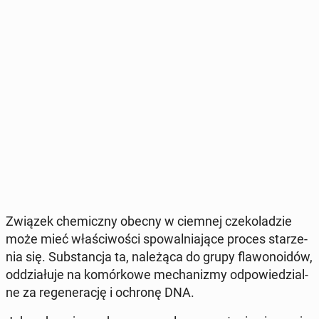
Związek che­micz­ny obecny w ciemnej cze­ko­la­dzie
może mieć wła­ści­wo­ści spo­wal­nia­ją­ce proces sta­rze­
nia się. Sub­stan­cja ta, na­le­żą­ca do grupy fla­wo­no­idów,
od­dzia­łu­je na ko­mór­ko­we me­cha­ni­zmy od­po­wie­dzial­
ne za re­ge­ne­ra­cję i ochronę DNA.