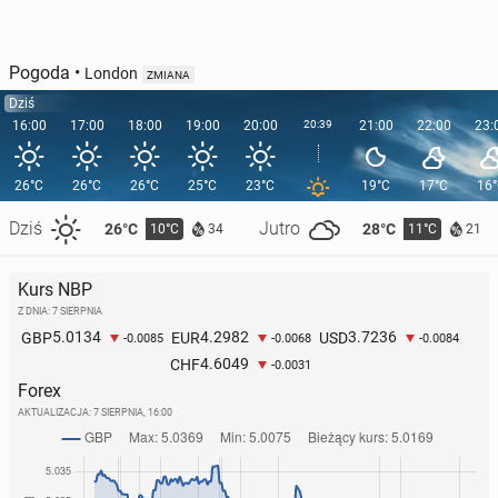
Pogoda
•
London
ZMIANA
Dziś
16:00
17:00
18:00
19:00
20:00
20:39
21:00
22:00
23:
26°C
26°C
26°C
25°C
23°C
19°C
17°C
16
Dziś
Jutro
26°C
28°C
10°C
11°C
34
21
Kurs NBP
Z DNIA: 7 SIERPNIA
5.0134
4.2982
3.7236
GBP
EUR
USD
-0.0085
-0.0068
-0.0084
4.6049
CHF
-0.0031
Forex
AKTUALIZACJA:
7 SIERPNIA, 16:00