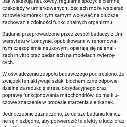
Jak wska­zu­ją na­ukow­cy, re­gu­lar­ne spo­ży­cie ciemnej
cze­ko­la­dy w umiar­ko­wa­nych ilo­ściach może wspie­rać
zdrowie komórek i tym samym wpływać na dłuższe
za­cho­wa­nie zdol­no­ści funk­cjo­nal­nych or­ga­ni­zmu.
Badania prze­pro­wa­dzo­ne przez zespół badaczy z Uni­
wer­sy­te­tu w Lon­dy­nie, opu­bli­ko­wa­ne w re­no­mo­wa­
nym cza­so­pi­śmie na­uko­wym, opie­ra­ją się na ana­li­
zach in vitro oraz ba­da­niach na mo­de­lach zwie­rzę­
cych.
W oświad­cze­niu zespołu ba­daw­cze­go pod­kre­ślo­no, że
związek ten ak­ty­wu­je szlaki bio­che­micz­ne od­po­wie­
dzial­ne za re­duk­cję stresu oksy­da­cyj­ne­go oraz
poprawę funk­cjo­no­wa­nia mi­to­chon­driów, co ma klu­
czo­we zna­cze­nie w pro­ce­sie sta­rze­nia się tkanek.
Jed­no­cze­śnie za­zna­czo­no, że dalsze badania kli­nicz­
ne są nie­zbęd­ne, aby po­twier­dzić te efekty u ludzi oraz