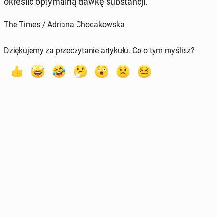
okre­ślić opty­mal­ną dawkę sub­stan­cji.
The Times / Adriana Chodakowska
Dziękujemy za przeczytanie artykułu. Co o tym myślisz?