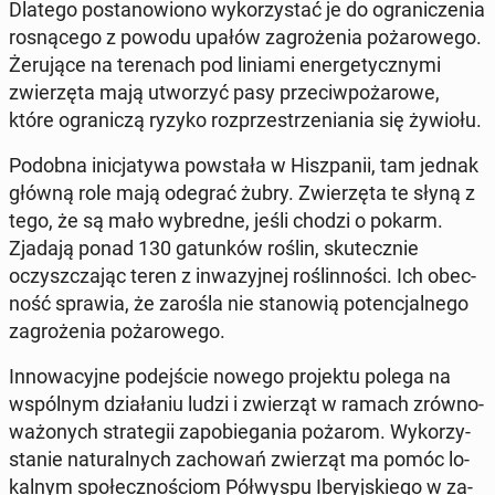
Dlatego po­sta­no­wio­no wy­ko­rzy­stać je do ogra­ni­cze­nia
ro­sną­ce­go z powodu upałów za­gro­że­nia po­ża­ro­we­go.
Że­ru­ją­ce na te­re­nach pod liniami ener­ge­tycz­ny­mi
zwie­rzę­ta mają utwo­rzyć pasy prze­ciw­po­ża­ro­we,
które ogra­ni­czą ryzyko roz­prze­strze­nia­nia się żywiołu.
Podobna ini­cja­ty­wa po­wsta­ła w Hisz­pa­nii, tam jednak
główną role mają odegrać żubry. Zwie­rzę­ta te słyną z
tego, że są mało wy­bred­ne, jeśli chodzi o pokarm.
Zjadają ponad 130 ga­tun­ków roślin, sku­tecz­nie
oczysz­cza­jąc teren z in­wa­zyj­nej ro­ślin­no­ści. Ich obec­
ność sprawia, że zarośla nie sta­no­wią po­ten­cjal­ne­go
za­gro­że­nia po­ża­ro­we­go.
In­no­wa­cyj­ne po­dej­ście nowego pro­jek­tu polega na
wspól­nym dzia­ła­niu ludzi i zwie­rząt w ramach zrów­no­
wa­żo­nych stra­te­gii za­po­bie­ga­nia pożarom. Wy­ko­rzy­
sta­nie na­tu­ral­nych za­cho­wań zwie­rząt ma pomóc lo­
kal­nym spo­łecz­no­ściom Pół­wy­spu Ibe­ryj­skie­go w za­