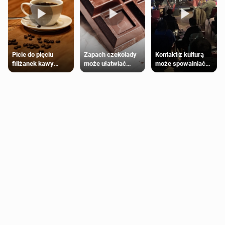
Zapach czekolady
Kontakt z kulturą
Picie do pięciu
może ułatwiać
może spowalniać
filiżanek kawy
trening siłowy
starzenie
dziennie jest
bezpieczne dla
większości
dorosłych