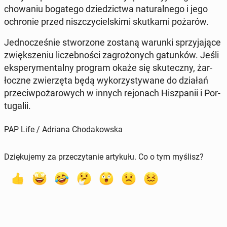
cho­wa­niu bo­ga­te­go dzie­dzic­twa na­tu­ral­ne­go i jego
ochro­nie przed nisz­czy­ciel­ski­mi skut­ka­mi pożarów.
Jed­no­cze­śnie stwo­rzo­ne zostaną warunki sprzy­ja­ją­ce
zwięk­sze­niu li­czeb­no­ści za­gro­żo­nych ga­tun­ków. Jeśli
eks­pe­ry­men­tal­ny program okaże się sku­tecz­ny, żar­
łocz­ne zwie­rzę­ta będą wy­ko­rzy­sty­wa­ne do działań
prze­ciw­po­ża­ro­wych w innych re­jo­nach Hisz­pa­nii i Por­
tu­ga­lii.
PAP Life / Adriana Chodakowska
Dziękujemy za przeczytanie artykułu. Co o tym myślisz?