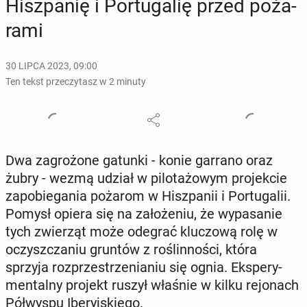
Hisz­pa­nię i Por­tu­ga­lię przed po­ża­
ra­mi
30 LIPCA 2023, 09:00
Ten tekst przeczytasz w 2 minuty
Dwa za­gro­żo­ne gatunki - konie garrano oraz
żubry - wezmą udział w pi­lo­ta­żo­wym pro­jek­cie
za­po­bie­ga­nia pożarom w Hisz­pa­nii i Por­tu­ga­lii.
Pomysł opiera się na za­ło­że­niu, że wy­pa­sa­nie
tych zwie­rząt może odegrać klu­czo­wą rolę w
oczysz­cza­niu gruntów z ro­ślin­no­ści, która
sprzyja roz­prze­strze­nia­niu się ognia. Eks­pe­ry­
men­tal­ny projekt ruszył właśnie w kilku re­jo­nach
Pół­wy­spu Ibe­ryj­skie­go.