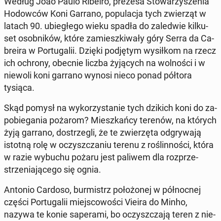
Według Joao Paulo Ribeiro, prezesa Sto­wa­rzy­sze­nia
Ho­dow­ców Koni Garrano, po­pu­la­cja tych zwie­rząt w
latach 90. ubie­głe­go wieku spadła do za­le­d­wie kil­ku­
set osob­ni­ków, które za­miesz­ki­wa­ły góry Serra da Ca­
bre­ira w Por­tu­ga­lii. Dzięki pod­ję­tym wy­sił­kom na rzecz
ich ochrony, obecnie liczba ży­ją­cych na wol­no­ści i w
niewoli koni garrano wynosi nieco ponad półtora
tysiąca.
Skąd pomysł na wy­ko­rzy­sta­nie tych dzikich koni do za­
po­bie­ga­nia pożarom? Miesz­kań­cy terenów, na których
żyją garrano, do­strze­gli, że te zwie­rzę­ta od­gry­wa­ją
istotną rolę w oczysz­cza­niu terenu z ro­ślin­no­ści, która
w razie wybuchu pożaru jest paliwem dla roz­prze­
strze­nia­ją­ce­go się ognia.
Antonio Cardoso, bur­mistrz po­ło­żo­nej w pół­noc­nej
części Por­tu­ga­lii miej­sco­wo­ści Vieira do Minho,
nazywa te konie sa­pe­ra­mi, bo oczysz­cza­ją teren z nie­