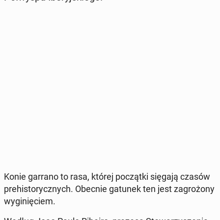
Konie garrano to rasa, której po­cząt­ki sięgają czasów
pre­hi­sto­rycz­nych. Obecnie gatunek ten jest za­gro­żo­ny
wy­gi­nię­ciem.