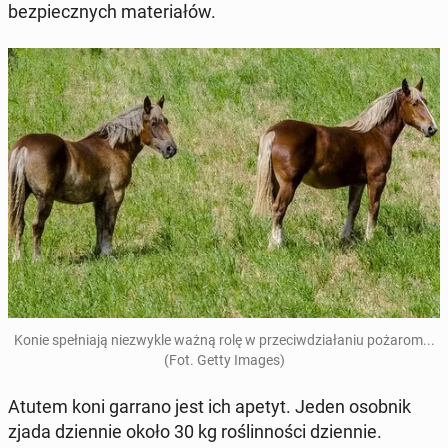
bez­piecz­nych ma­te­ria­łów.
Konie speł­nia­ją nie­zwy­kle ważną rolę w prze­ciw­dzia­ła­niu pożarom...
(Fot. Getty Images)
Atutem koni garrano jest ich apetyt. Jeden osobnik
zjada dzien­nie około 30 kg ro­ślin­no­ści dzien­nie.