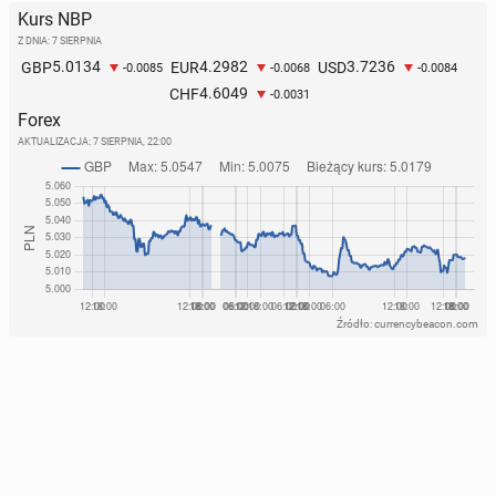
Kurs NBP
Z DNIA: 7 SIERPNIA
5.0134
4.2982
3.7236
GBP
EUR
USD
-0.0085
-0.0068
-0.0084
4.6049
CHF
-0.0031
Forex
AKTUALIZACJA:
7 SIERPNIA, 22:00
Źródło: currencybeacon.com