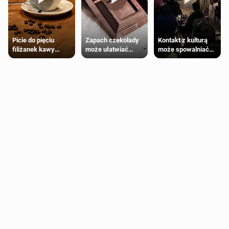
Zapach czekolady
Kontakt z kulturą
Picie do pięciu
może ułatwiać
może spowalniać
filiżanek kawy
trening siłowy
starzenie
dziennie jest
bezpieczne dla
większości
dorosłych