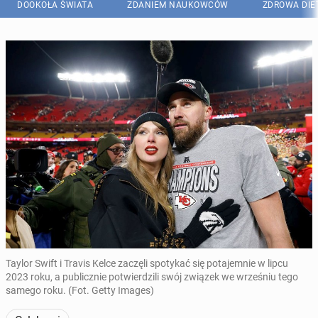
DOOKOŁA ŚWIATA
ZDANIEM NAUKOWCÓW
ZDROWA DIE
Taylor Swift i Travis Kelce zaczęli spotykać się potajemnie w lipcu
2023 roku, a publicznie potwierdzili swój związek we wrześniu tego
samego roku. (Fot. Getty Images)