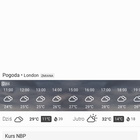
Pogoda
•
London
ZMIANA
Dziś
11:00
12:00
13:00
14:00
15:00
16:00
17:00
18:00
19:
24°C
25°C
25°C
26°C
27°C
29°C
28°C
28°C
26
Dziś
Jutro
29°C
32°C
11°C
14°C
39
18
Kurs NBP