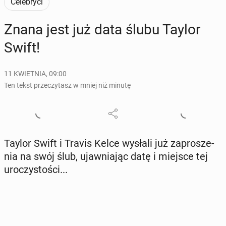
Celebryci
Znana jest już data ślubu Taylor
Swift!
11 KWIETNIA, 09:00
Ten tekst przeczytasz w mniej niż minutę
Taylor Swift i Travis Kelce wysłali już za­pro­sze­
nia na swój ślub, ujaw­nia­jąc datę i miejsce tej
uro­czy­sto­ści...