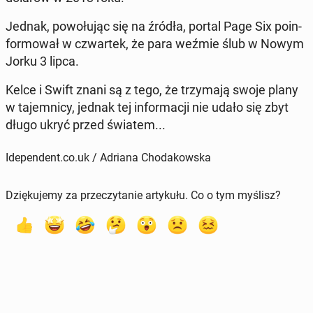
Jednak, po­wo­łu­jąc się na źródła, portal Page Six po­in­
for­mo­wał w czwar­tek, że para weźmie ślub w Nowym
Jorku 3 lipca.
Kelce i Swift znani są z tego, że trzy­ma­ją swoje plany
w ta­jem­ni­cy, jednak tej in­for­ma­cji nie udało się zbyt
długo ukryć przed światem...
Idependent.co.uk / Adriana Chodakowska
Dziękujemy za przeczytanie artykułu. Co o tym myślisz?