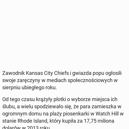
Za­wod­nik Kansas City Chiefs i gwiazda popu ogło­si­li
swoje za­rę­czy­ny w mediach spo­łecz­no­ścio­wych w
sierp­niu ubie­głe­go roku.
Od tego czasu krążyły plotki o wyborze miejsca ich
ślubu, a wielu spo­dzie­wa­ło się, że para za­miesz­ka w
ogrom­nym domu na plaży pio­sen­kar­ki w Watch Hill w
stanie Rhode Island, który kupiła za 17,75 miliona
dolarów w 2013 roku.