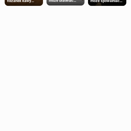
może ułatwiać
może spowalniać
filiżanek kawy
trening siłowy
starzenie
dziennie jest
bezpieczne dla
większości
dorosłych