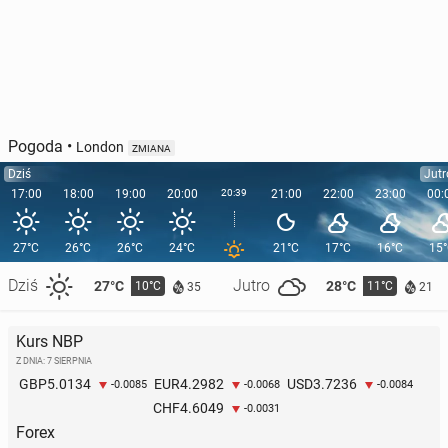
Pogoda
•
London
ZMIANA
Dziś
Jutr
17:00
18:00
19:00
20:00
20:39
21:00
22:00
23:00
00:
27°C
26°C
26°C
24°C
21°C
17°C
16°C
15
Dziś
Jutro
27°C
28°C
10°C
11°C
35
21
Kurs NBP
Z DNIA: 7 SIERPNIA
5.0134
4.2982
3.7236
GBP
EUR
USD
-0.0085
-0.0068
-0.0084
4.6049
CHF
-0.0031
Forex