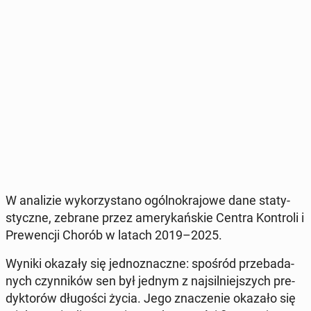
W ana­li­zie wy­ko­rzy­sta­no ogól­no­kra­jo­we dane sta­ty­
stycz­ne, zebrane przez ame­ry­kań­skie Centra Kon­tro­li i
Pre­wen­cji Chorób w latach 2019–2025.
Wyniki okazały się jed­no­znacz­ne: spośród prze­ba­da­
nych czyn­ni­ków sen był jednym z naj­sil­niej­szych pre­
dyk­to­rów dłu­go­ści życia. Jego zna­cze­nie okazało się