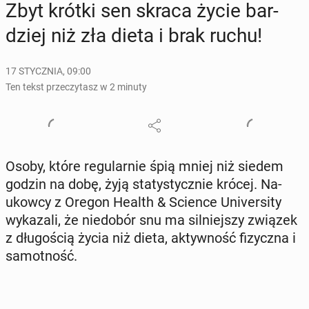
Zbyt krótki sen skraca życie bar­
dziej niż zła dieta i brak ruchu!
17 STYCZNIA, 09:00
Ten tekst przeczytasz w 2 minuty
Osoby, które re­gu­lar­nie śpią mniej niż siedem
godzin na dobę, żyją sta­ty­stycz­nie krócej. Na­
ukow­cy z Oregon Health & Science Uni­ver­si­ty
wy­ka­za­li, że nie­do­bór snu ma sil­niej­szy związek
z dłu­go­ścią życia niż dieta, ak­tyw­ność fi­zycz­na i
sa­mot­ność.