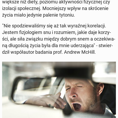
większe niż diety, poziomu ak­tyw­no­ści fi­zycz­nej czy
izo­la­cji spo­łecz­nej. Moc­niej­szy wpływ na skró­ce­nie
życia miało jedynie palenie tytoniu.
"Nie spo­dzie­wa­li­śmy się aż tak wy­raź­nej ko­re­la­cji.
Jestem fi­zjo­lo­giem snu i ro­zu­miem, jakie daje ko­rzy­
ści, ale siła związku między dobrym snem a ocze­ki­wa­
ną dłu­go­ścią życia była dla mnie ude­rza­ją­ca" - stwier­
dził współ­au­tor badania prof. Andrew McHill.