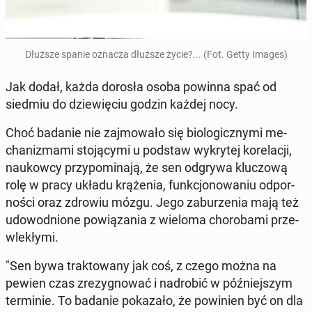
Dłuższe spanie oznacza dłuższe życie?... (Fot. Getty Images)
Jak dodał, każda dorosła osoba powinna spać od
siedmiu do dzie­wię­ciu godzin każdej nocy.
Choć badanie nie zaj­mo­wa­ło się bio­lo­gicz­ny­mi me­
cha­ni­zma­mi sto­ją­cy­mi u podstaw wy­kry­tej ko­re­la­cji,
na­ukow­cy przy­po­mi­na­ją, że sen odgrywa klu­czo­wą
rolę w pracy układu krą­że­nia, funk­cjo­no­wa­niu od­por­
no­ści oraz zdrowiu mózgu. Jego za­bu­rze­nia mają też
udo­wod­nio­ne po­wią­za­nia z wieloma cho­ro­ba­mi prze­
wle­kły­mi.
"Sen bywa trak­to­wa­ny jak coś, z czego można na
pewien czas zre­zy­gno­wać i nad­ro­bić w póź­niej­szym
ter­mi­nie. To badanie po­ka­za­ło, że po­wi­nien być on dla