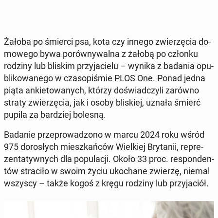
Żałoba po śmierci psa, kota czy innego zwie­rzę­cia do­
mo­we­go bywa po­rów­ny­wal­na z żałobą po członku
rodziny lub bliskim przy­ja­cie­lu – wynika z badania opu­
bli­ko­wa­ne­go w cza­so­pi­śmie PLOS One. Ponad jedna
piąta an­kie­to­wa­nych, którzy do­świad­czy­li zarówno
straty zwie­rzę­cia, jak i osoby bli­skiej, uznała śmierć
pupila za bar­dziej bolesną.
Badanie prze­pro­wa­dzo­no w marcu 2024 roku wśród
975 do­ro­słych miesz­kań­ców Wiel­kiej Bry­ta­nii, re­pre­
zen­ta­tyw­nych dla po­pu­la­cji. Około 33 proc. re­spon­den­
tów stra­ci­ło w swoim życiu uko­cha­ne zwierzę, niemal
wszyscy – także kogoś z kręgu rodziny lub przy­ja­ciół.