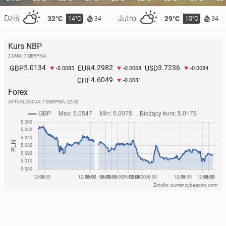
Dziś
Jutro
32°C
29°C
14°C
15°C
34
34
Kurs NBP
Z DNIA: 7 SIERPNIA
5.0134
4.2982
3.7236
GBP
EUR
USD
-0.0085
-0.0068
-0.0084
4.6049
CHF
-0.0031
Forex
AKTUALIZACJA:
7 SIERPNIA, 22:00
Źródło: currencybeacon.com