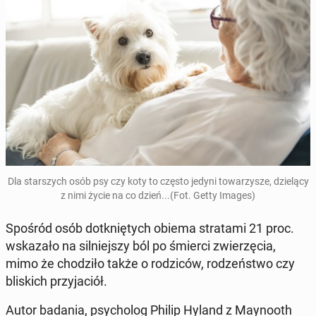
Dla star­szych osób psy czy koty to często jedyni to­wa­rzy­sze, dzie­lą­cy
z nimi życie na co dzień...(Fot. Getty Images)
Spośród osób do­tknię­tych obiema stra­ta­mi 21 proc.
wska­za­ło na sil­niej­szy ból po śmierci zwie­rzę­cia,
mimo że cho­dzi­ło także o ro­dzi­ców, ro­dzeń­stwo czy
bli­skich przy­ja­ciół.
Autor badania, psy­cho­log Philip Hyland z May­no­oth