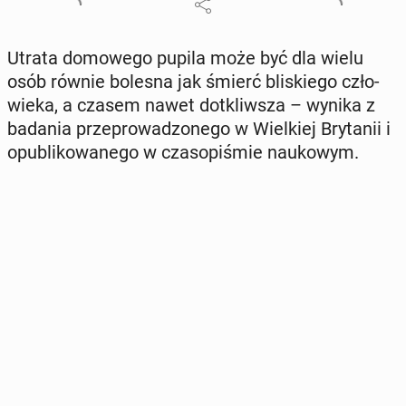
Utrata do­mo­we­go pupila może być dla wielu
osób równie bolesna jak śmierć bli­skie­go czło­
wie­ka, a czasem nawet do­tkliw­sza – wynika z
badania prze­pro­wa­dzo­ne­go w Wiel­kiej Bry­ta­nii i
opu­bli­ko­wa­ne­go w cza­so­pi­śmie na­uko­wym.