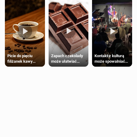
Zapach czekolady
Kontakt z kulturą
Picie do pięciu
może ułatwiać
może spowalniać
filiżanek kawy
trening siłowy
starzenie
dziennie jest
bezpieczne dla
większości
dorosłych