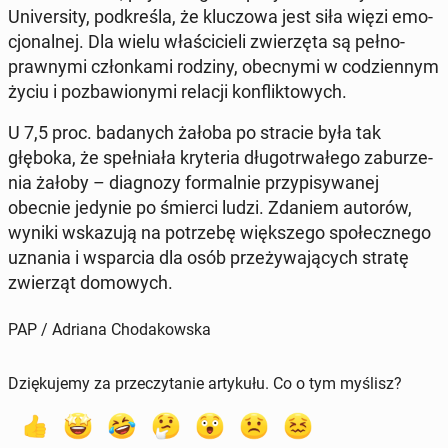
Uni­ver­si­ty, pod­kre­śla, że klu­czo­wa jest siła więzi emo­
cjo­nal­nej. Dla wielu wła­ści­cie­li zwie­rzę­ta są peł­no­
praw­ny­mi człon­ka­mi rodziny, obec­ny­mi w co­dzien­nym
życiu i po­zba­wio­ny­mi relacji kon­flik­to­wych.
U 7,5 proc. ba­da­nych żałoba po stracie była tak
głęboka, że speł­nia­ła kry­te­ria dłu­go­trwa­łe­go za­bu­rze­
nia żałoby – dia­gno­zy for­mal­nie przy­pi­sy­wa­nej
obecnie jedynie po śmierci ludzi. Zdaniem autorów,
wyniki wska­zu­ją na po­trze­bę więk­sze­go spo­łecz­ne­go
uznania i wspar­cia dla osób prze­ży­wa­ją­cych stratę
zwie­rząt do­mo­wych.
PAP / Adriana Chodakowska
Dziękujemy za przeczytanie artykułu. Co o tym myślisz?