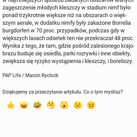
za­gęsz­cze­nie młodych klesz­czy w stadium nimf było
ponad trzy­krot­nie większe niż na ob­sza­rach o więk­
szym aerale, w dodatku nimfy były za­ka­żo­ne Bor­re­lia
burg­dor­fe­ri w 70 proc. przy­pad­ków, podczas gdy w
więk­szych lasach odsetek ten nie prze­kra­czał 48 proc.
Wynika z tego, że tam, gdzie pośród za­le­sio­ne­go kra­jo­
bra­zu buduje się osiedla, parki roz­ryw­ki i inne obiekty,
zwięk­sza się ryzyko wy­stą­pie­nia i klesz­czy, i bo­re­lio­zy.
PAP Life / Marcin Rychcik
Dziękujemy za przeczytanie artykułu. Co o tym myślisz?