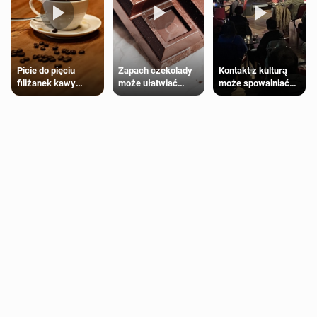
Zapach czekolady
Kontakt z kulturą
Picie do pięciu
może ułatwiać
może spowalniać
filiżanek kawy
trening siłowy
starzenie
dziennie jest
bezpieczne dla
większości
dorosłych