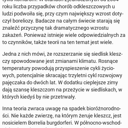
roku liczba przy­pad­ków chorób od­klesz­czo­wych u
ludzi po­dwo­iła się, przy czym naj­więk­szy wzrost do­ty­
czył bo­re­lio­zy. Badacze na całym świecie starają się
znaleźć przy­czy­nę tak dra­ma­tycz­ne­go wzrostu
zakażeń. Po­nie­waż ist­nie­je wiele od­po­wie­dzial­nych za
to czyn­ni­ków, także teorii na ten temat jest wiele.
Jedna z nich mówi, że roz­sze­rza­nie się sie­dlisk klesz­
czy spo­wo­do­wa­ne jest zmia­na­mi klimatu. Rosnące
tem­pe­ra­tu­ry po­wo­du­ją przy­spie­sze­nie cykli ży­cio­
wych, po­ten­cjal­nie skra­ca­jąc trzy­let­ni cykl roz­wo­jo­wy
pa­ję­cza­ka do dwóch lat. W dodatku cie­plej­sze zimy
dają szansę klesz­czom na prze­ży­cie w sie­dli­skach, w
których kiedyś by nie prze­trwa­ły.
Inna teoria zwraca uwagę na spadek bio­róż­no­rod­no­
ści. Nie każde zwierzę, na którym żeruje kleszcz, jest
no­si­cie­lem Bor­re­lia burg­dor­fe­ri. W pół­noc­no-wschod­