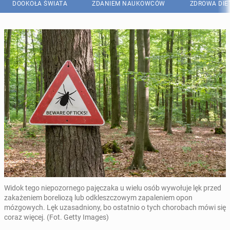
DOOKOŁA ŚWIATA
ZDANIEM NAUKOWCÓW
ZDROWA DIE
Widok tego niepozornego pajęczaka u wielu osób wywołuje lęk przed
zakażeniem boreliozą lub odkleszczowym zapaleniem opon
mózgowych. Lęk uzasadniony, bo ostatnio o tych chorobach mówi się
coraz więcej. (Fot. Getty Images)