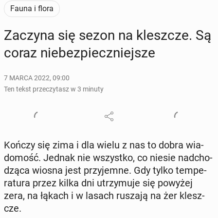
Fauna i flora
Zaczyna się sezon na klesz­cze. Są
coraz nie­bez­piecz­niej­sze
7 MARCA 2022, 09:00
Ten tekst przeczytasz w 3 minuty
Kończy się zima i dla wielu z nas to dobra wia­
do­mość. Jednak nie wszyst­ko, co niesie nad­cho­
dzą­ca wiosna jest przy­jem­ne. Gdy tylko tem­pe­
ra­tu­ra przez kilka dni utrzy­mu­je się powyżej
zera, na łąkach i w lasach ruszają na żer klesz­
cze.