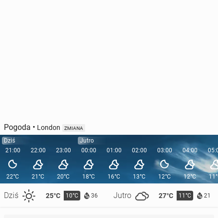
Pogoda
•
London
ZMIANA
Dziś
Jutro
21:00
22:00
23:00
00:00
01:00
02:00
03:00
04:00
05:
22°C
21°C
20°C
18°C
16°C
13°C
12°C
12°C
11
Dziś
Jutro
25°C
27°C
10°C
11°C
36
21