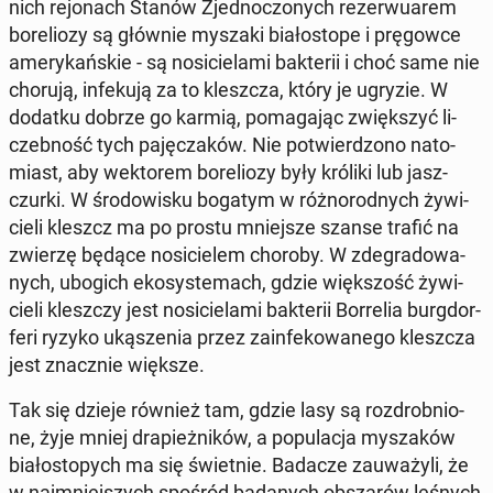
nich re­jo­nach Stanów Zjed­no­czo­nych re­zer­wu­arem
bo­re­lio­zy są głównie myszaki bia­ło­sto­pe i prę­gow­ce
ame­ry­kań­skie - są no­si­cie­la­mi bak­te­rii i choć same nie
chorują, in­fe­ku­ją za to klesz­cza, który je ugryzie. W
dodatku dobrze go karmią, po­ma­ga­jąc zwięk­szyć li­
czeb­ność tych pa­ję­cza­ków. Nie po­twier­dzo­no na­to­
miast, aby wek­to­rem bo­re­lio­zy były króliki lub jasz­
czur­ki. W śro­do­wi­sku bogatym w róż­no­rod­nych ży­wi­
cie­li kleszcz ma po prostu mniej­sze szanse trafić na
zwierzę będące no­si­cie­lem choroby. W zde­gra­do­wa­
nych, ubogich eko­sys­te­mach, gdzie więk­szość ży­wi­
cie­li klesz­czy jest no­si­cie­la­mi bak­te­rii Bor­re­lia burg­dor­
fe­ri ryzyko uką­sze­nia przez za­in­fe­ko­wa­ne­go klesz­cza
jest znacz­nie większe.
Tak się dzieje również tam, gdzie lasy są roz­drob­nio­
ne, żyje mniej dra­pież­ni­ków, a po­pu­la­cja my­sza­ków
bia­ło­sto­pych ma się świet­nie. Badacze za­uwa­ży­li, że
w naj­mniej­szych spośród ba­da­nych ob­sza­rów leśnych