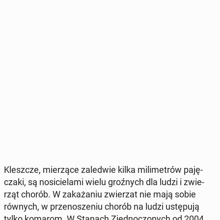
Klesz­cze, mie­rzą­ce za­le­d­wie kilka mi­li­me­trów pa­ję­
cza­ki, są no­si­cie­la­mi wielu groź­nych dla ludzi i zwie­
rząt chorób. W za­ka­ża­niu zwie­rzat nie mają sobie
równych, w prze­no­sze­niu chorób na ludzi ustę­pu­ją
tylko komarom. W Stanach Zjed­no­czo­nych od 2004