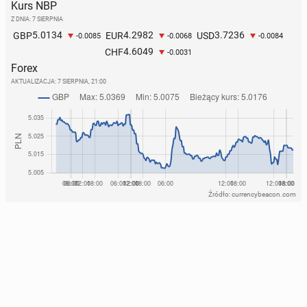
Kurs NBP
Z DNIA: 7 SIERPNIA
5.0134
4.2982
3.7236
GBP
EUR
USD
-0.0085
-0.0068
-0.0084
4.6049
CHF
-0.0031
Forex
AKTUALIZACJA:
7 SIERPNIA, 21:00
Źródło: currencybeacon.com