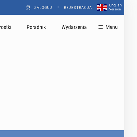
English
•
ZALOGUJ
REJESTRACJA
Version
ostki
Poradnik
Wydarzenia
Menu