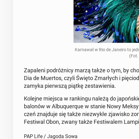
Kar­na­wał w Rio de Janeiro to jed
(Fot.
Za­pa­le­ni po­dróż­ni­cy marzą także o tym, by c
Dia de Muertos, czyli Święto Zmar­łych i pię­cio
zamyka pierw­szą piątkę ze­sta­wie­nia.
Kolejne miejsca w ran­kin­gu należą do ja­poń­skie
balonów w Al­bu­qu­erque w stanie Nowy Meksyk. N
czeń znaj­du­je się także nie­zwy­kłe zja­wi­sko zor
Fe­sti­wal Obon, zwany także Fe­sti­wa­lem Lam­p
PAP Life / Jagoda Sowa