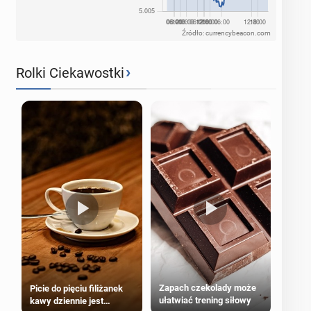
Źródło: currencybeacon.com
›
Rolki Ciekawostki
Zapach czekolady może
Picie do pięciu filiżanek
ułatwiać trening siłowy
kawy dziennie jest