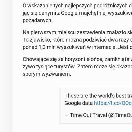
O wska­za­nie tych naj­lep­szych po­dróż­ni­czych d
jąc się danymi z Google i naj­chęt­niej wy­szu­ki­wa­
po­żą­da­nych.
Na pierw­szym miejscu ze­sta­wie­nia zna­la­zło się
To zja­wi­sko, które można po­dzi­wiać dwa razy d
ponad 1,3 mln wy­szu­ki­wań w in­ter­ne­cie. Jest o
Cho­wa­ją­ce się za ho­ry­zont słońce, za­mknię­te
żywo tysiące tu­ry­stów. Zatem może się okazać, że
sporym wy­zwa­niem.
These are the world’s best trav
Google data
https://t.co/QQ
— Time Out Travel (@Ti­me­Out