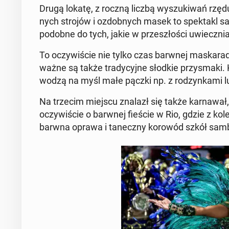
Drugą lokatę, z roczną liczbą wy­szu­ki­wań rzę
nych strojów i ozdob­nych masek to spek­takl sa
podobne do tych, jakie w prze­szło­ści uwiecz­ni
To oczy­wi­ście nie tylko czas barwnej ma­ska­ra­d
ważne są także tra­dy­cyj­ne słodkie przy­sma­ki. 
wo­dzą na myśl małe pączki np. z ro­dzyn­ka­mi 
Na trzecim miejscu znalazł się także kar­na­wał, 
oczy­wi­ście o barwnej fieście w Rio, gdzie z kole
barwna oprawa i ta­necz­ny korowód szkół sam