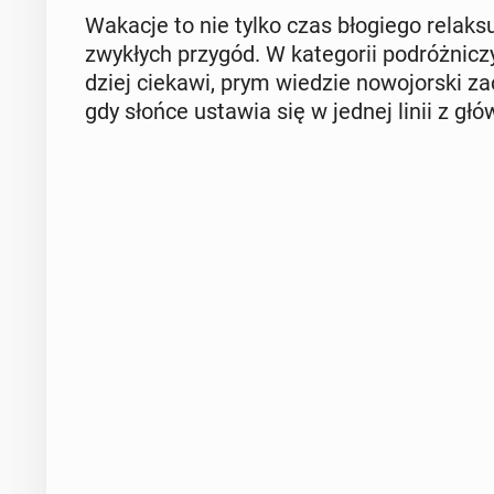
Wakacje to nie tylko czas bło­gie­go relaksu
zwy­kłych przygód. W ka­te­go­rii po­dróż­ni­cz
dziej ciekawi, prym wiedzie no­wo­jor­ski z
gdy słońce ustawia się w jednej linii z głów