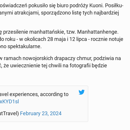
o­świad­czeń po­ku­si­ło się biuro podróży Kuoni. Po­sił­ku­
ny­mi atrak­cja­mi, spo­rzą­dzo­no listę tych naj­bar­dziej
 prze­si­le­nie man­hat­tań­skie, tzw. Man­hat­tan­hen­ge.
o roku - w oko­li­cach 28 maja i 12 lipca - rocznie notuje
no spek­ta­ku­lar­ne.
 w ramach no­wo­jor­skich dra­pa­czy chmur, po­dzi­wia na
 uwiecz­nie­nie tej chwili na fo­to­gra­fii będzie
el expe­rien­ces, ac­cor­ding to
qxKYD1sl
­Tra­vel)
Fe­bru­ary 23, 2024