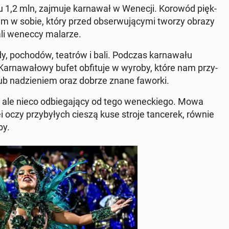
du 1,2 mln, zajmuje kar­na­wał w Wenecji. Korowód pięk­
m w sobie, który przed ob­ser­wu­ją­cy­mi tworzy obrazy
a­li weneccy malarze.
y, po­cho­dów, teatrów i bali. Podczas kar­na­wa­łu
Kar­na­wa­ło­wy bufet ob­fi­tu­je w wyroby, które nam przy­
lub na­dzie­niem oraz dobrze znane faworki.
ale nieco od­bie­ga­ją­cy od tego we­nec­kie­go. Mowa
i oczy przy­by­łych cieszą kuse stroje tan­ce­rek, równie
by.