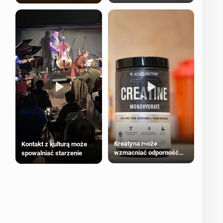
bezpieczne dla
większości dorosłych
Kreatyna może
Kontakt z kulturą może
wzmacniać odporność
spowalniać starzenie
przeciw nowotworom