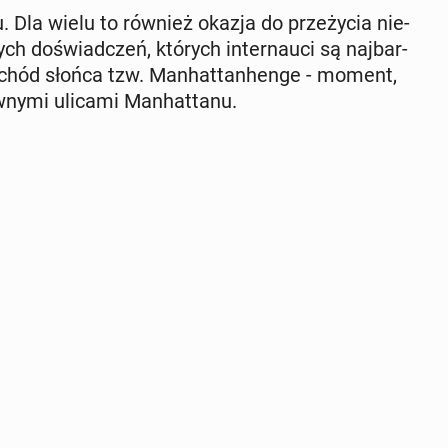
. Dla wielu to również okazja do prze­ży­cia nie­
ych do­świad­czeń, których in­ter­nau­ci są naj­bar­
achód słońca tzw. Man­hat­tan­hen­ge - moment,
­ny­mi ulicami Man­hat­ta­nu.