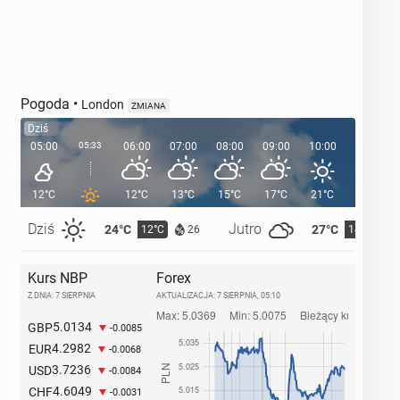
Pogoda
•
London
ZMIANA
Dziś
05:00
05:33
06:00
07:00
08:00
09:00
10:00
11:00
12°C
12°C
13°C
15°C
17°C
21°C
21°C
Dziś
Jutro
24°C
27°C
12°C
14°C
26
Kurs NBP
Forex
Z DNIA: 7 SIERPNIA
AKTUALIZACJA:
7 SIERPNIA, 05:10
5.0134
GBP
-0.0085
4.2982
EUR
-0.0068
3.7236
USD
-0.0084
4.6049
CHF
-0.0031