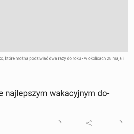
o, które można podziwiać dwa razy do roku - w okolicach 28 maja i
 naj­lep­szym wa­ka­cyj­nym do­