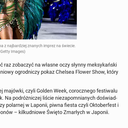
na z naj­bar­dziej znanych imprez na świecie.
 Getty Images)
hoć raz zo­ba­czyć na własne oczy słynny mek­sy­kań­ski
­dnio­wy ogrod­ni­czy pokaz Chelsea Flower Show, który
j majówki, czyli Golden Week, co­rocz­ne­go fe­sti­wa­lu
a po­dróż­ni­czej liście nie­za­po­mnia­nych do­świad­
zy po­lar­nej w Laponii, piwna fiesta czyli Okto­ber­fest i
io­nów – kil­ku­dnio­we Święto Zmar­łych w Japonii.