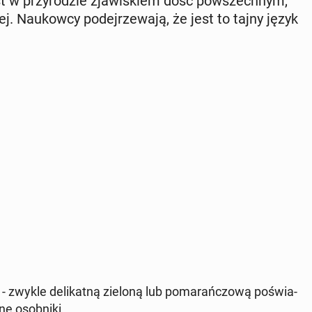
st w przy­ro­dzie zja­wi­skiem dość po­wszech­nym,
. Na­ukow­cy po­dej­rze­wa­ją, że jest to tajny język
zwykle de­li­kat­ną zieloną lub po­ma­rań­czo­wą po­świa­
e osob­ni­ki.