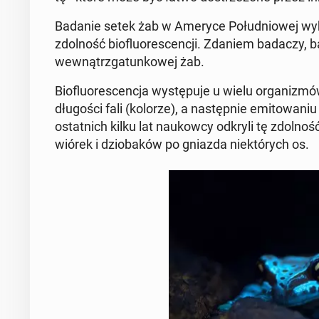
Badanie setek żab w Ameryce Po­łu­dnio­wej wy­k
zdol­ność bio­flu­ore­scen­cji. Zdaniem badaczy, b
we­wnątrz­ga­tun­ko­wej żab.
Bio­flu­ore­scen­cja wy­stę­pu­je u wielu or­ga­ni­zm
dłu­go­ści fali (kolorze), a na­stęp­nie emi­to­wa­ni
ostat­nich kilku lat na­ukow­cy odkryli tę zdol­noś
wió­rek i dzio­ba­ków po gniazda nie­któ­rych os.