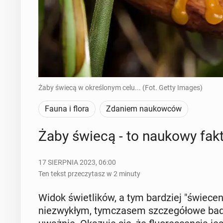
Żaby świecą w określonym celu... (Fot. Getty Images)
Fauna i flora
Zdaniem naukowców
Żaby świecą - to naukowy fakt
17 SIERPNIA 2023, 06:00
Ten tekst przeczytasz w 2 minuty
Widok świe­tli­ków, a tym bar­dziej "świe­c
nie­zwy­kłym, tym­cza­sem szcze­gó­ło­we bada