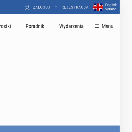
English
•
ZALOGUJ
REJESTRACJA
Version
ostki
Poradnik
Wydarzenia
Menu