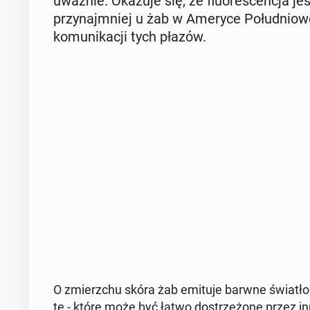
uważnie. Okazuje się, że flu­ore­scen­cja je
przy­naj­mniej u żab w Ameryce Po­łu­dnio­wej
ko­mu­ni­ka­cji tych płazów.
O zmierz­chu skóra żab emituje barwne światło - 
tę - które może być łatwo do­strze­żo­ne przez inn