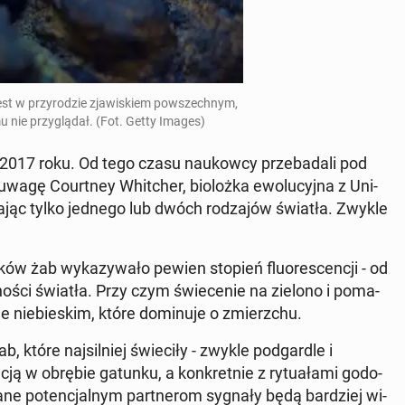
est w przy­ro­dzie zja­wi­skiem po­wszech­nym,
mu nie przy­glą­dał. (Fot. Getty Images)
 2017 roku. Od tego czasu na­ukow­cy prze­ba­da­li pod
agę Co­urt­ney Whit­cher, bio­loż­ka ewo­lu­cyj­na z Uni­
­wa­jąc tylko jednego lub dwóch ro­dza­jów światła. Zwykle
ów żab wy­ka­zy­wa­ło pewien stopień flu­ore­scen­cji - od
no­ści światła. Przy czym świe­ce­nie na zielono i po­ma­
e nie­bie­skim, które do­mi­nu­je o zmierz­chu.
które naj­sil­niej świe­ci­ły - zwykle pod­gar­dle i
ją w obrębie gatunku, a kon­kret­nie z ry­tu­ała­mi go­do­
a­ne po­ten­cjal­nym part­ne­rom sygnały będą bar­dziej wi­