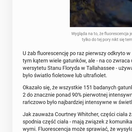
Wygląda na to, że flu­ore­scen­cja j
tylko do tej pory nikt się te
U żab flu­ore­scen­cję po raz pierw­szy odkryto w
tym kątem wiele ga­tun­ków, ale - na co zwraca uw
wer­sy­te­tu Stanu Floryda w Tal­la­has­see - uży
było światło fio­le­to­we lub ul­tra­fio­let.
Okazało się, że wszyst­kie 151 ba­da­nych ga­tun­k
2 do znacz­nie ponad 90% pier­wot­nej in­ten­syw­
rań­czo­wo było naj­bar­dziej in­ten­syw­ne w świetl
Jak zauważa Co­urt­ney Whit­cher, części ciała żab, 
spodnia część ciała - mają związek z ko­mu­ni­ka­c
wy­mi. Flu­ore­scen­cja może spra­wiać, że wy­sy­ł