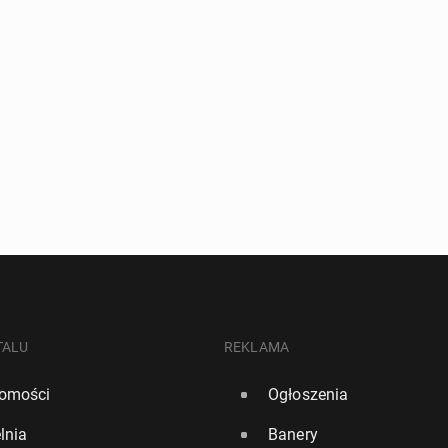
TALU
REKLAMA
omości
Ogłoszenia
lnia
Banery