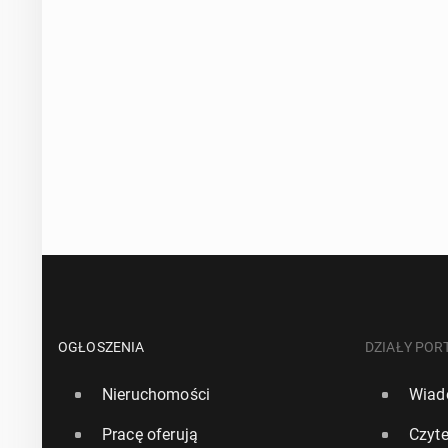
OGŁOSZENIA
DZIAŁY POR
Nieruchomości
Wiad
Pracę oferują
Czyte