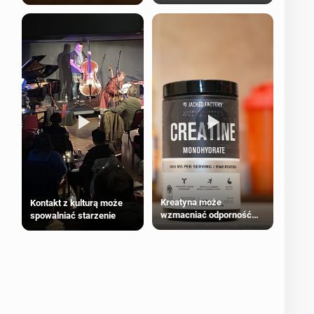
bezpieczne dla
większości dorosłych
Kreatyna może
Kontakt z kulturą może
wzmacniać odporność
spowalniać starzenie
przeciw nowotworom