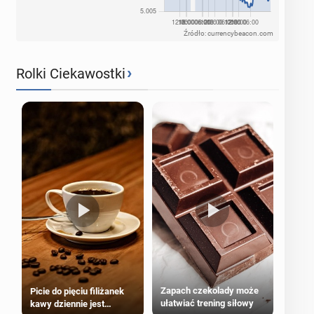
Źródło: currencybeacon.com
›
Rolki Ciekawostki
Zapach czekolady może
Picie do pięciu filiżanek
ułatwiać trening siłowy
kawy dziennie jest