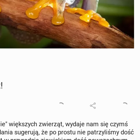
!
e­nie" więk­szych zwie­rząt, wydaje nam się czymś
nia su­ge­ru­ją, że po prostu nie pa­trzy­li­śmy dość