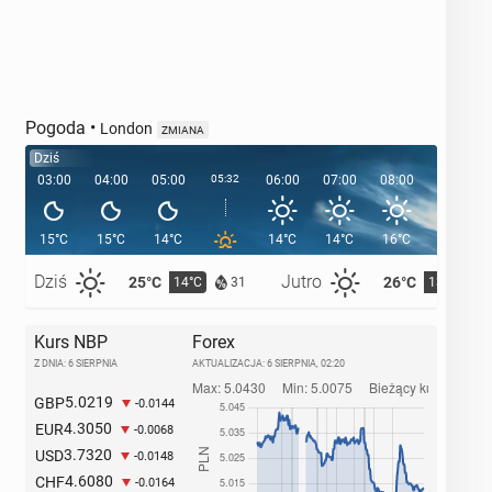
Pogoda
•
London
ZMIANA
Dziś
03:00
04:00
05:00
05:32
06:00
07:00
08:00
09:00
15°C
15°C
14°C
14°C
14°C
16°C
18°C
Dziś
Jutro
25°C
26°C
14°C
13°C
31
Kurs NBP
Forex
Z DNIA: 6 SIERPNIA
AKTUALIZACJA:
6 SIERPNIA, 02:20
5.0219
GBP
-0.0144
4.3050
EUR
-0.0068
3.7320
USD
-0.0148
4.6080
CHF
-0.0164