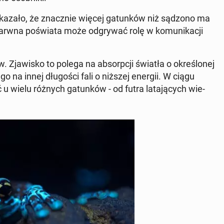
a­za­ło, że znacz­nie więcej ga­tun­ków niż sądzono ma
arwna po­świa­ta może od­gry­wać rolę w ko­mu­ni­ka­cji
ów. Zja­wi­sko to polega na ab­sorp­cji światła o okre­ślo­nej
u go na innej dłu­go­ści fali o niższej energii. W ciągu
ć u wielu różnych ga­tun­ków - od futra la­ta­ją­cych wie­