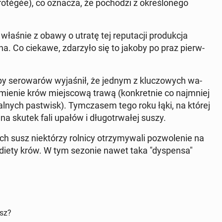
Pro­tégée), co oznacza, że po­cho­dzi z okre­ślo­ne­go
właśnie z obawy o utratę tej re­pu­ta­cji pro­duk­cja
a. Co ciekawe, zda­rzy­ło się to jakoby po praz pierw­
py se­ro­wa­rów wy­ja­śnił, że jednym z klu­czo­wych wa­
r­mie­nie krów miej­sco­wą trawą (kon­kret­nie co naj­mniej
kal­nych pa­stwisk). Tym­cza­sem tego roku łąki, na której
na skutek fali upałów i dłu­go­trwa­łej suszy.
susz nie­któ­rzy rolnicy otrzy­my­wa­li po­zwo­le­nie na
c. diety krów. W tym sezonie nawet taka "dys­pen­sa"
isz?