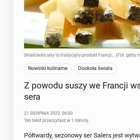
Smakowite sery to tradycyjny produkt Francji... (Fot. getty 
Nowinki kulinarne
Dookoła świata
Z powodu suszy we Francji wstrz
sera
21 SIERPNIA 2022, 06:00
Ten tekst przeczytasz w 1 minutę
Pół­twar­dy, se­zo­no­wy ser Salers jest wy­