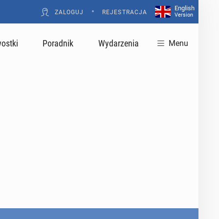
English
•
ZALOGUJ
REJESTRACJA
Version
ostki
Poradnik
Wydarzenia
Menu