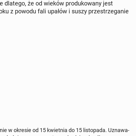
e dlatego, że od wieków pro­du­ko­wa­ny jest
oku z powodu fali upałów i suszy prze­strze­ga­nie
nie w okresie od 15 kwiet­nia do 15 li­sto­pa­da. Uzna­wa­