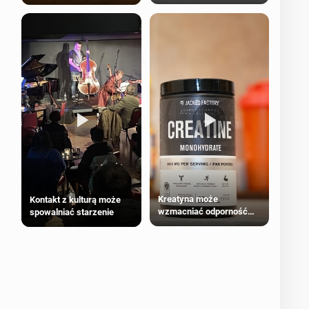
bezpieczne dla
większości dorosłych
Kreatyna może
Kontakt z kulturą może
wzmacniać odporność
spowalniać starzenie
przeciw nowotworom