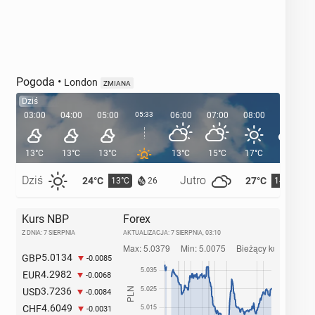
Pogoda
•
London
ZMIANA
Dziś
03:00
04:00
05:00
05:33
06:00
07:00
08:00
09:00
13°C
13°C
13°C
13°C
15°C
17°C
19°C
Dziś
Jutro
24°C
27°C
13°C
14°C
26
Kurs NBP
Forex
Z DNIA: 7 SIERPNIA
AKTUALIZACJA:
7 SIERPNIA, 03:10
5.0134
GBP
-0.0085
4.2982
EUR
-0.0068
3.7236
USD
-0.0084
4.6049
CHF
-0.0031