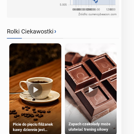
Źródło: currencybeacon.com
›
Rolki Ciekawostki
Zapach czekolady może
Picie do pięciu filiżanek
ułatwiać trening siłowy
kawy dziennie jest