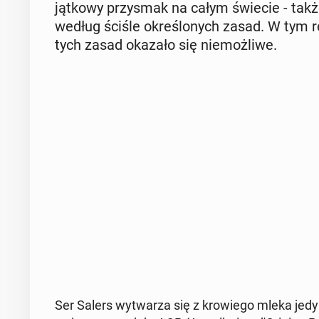
jąt­ko­wy przy­smak na całym świecie - takż
według ściśle okre­ślo­nych zasad. W tym r
tych zasad okazało się nie­moż­li­we.
Ser Salers wy­twa­rza się z kro­wie­go mleka jedy