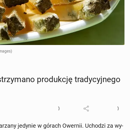
Images)
y­ma­no pro­duk­cję tra­dy­cyj­ne­go
twa­rza­ny jedynie w górach Owernii. Uchodzi za wy­