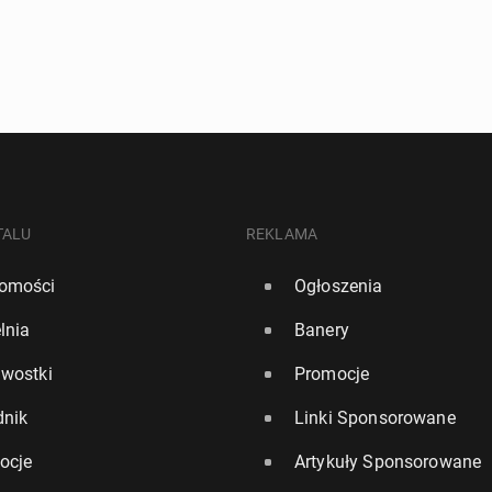
TALU
REKLAMA
omości
Ogłoszenia
lnia
Banery
awostki
Promocje
dnik
Linki Sponsorowane
ocje
Artykuły Sponsorowane