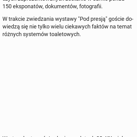
150 eks­po­na­tów, do­ku­men­tów, fo­to­gra­fii.
W trakcie zwie­dza­nia wystawy "Pod presją" goście do­
wie­dzą się nie tylko wielu cie­ka­wych faktów na temat
różnych sys­te­mów to­a­le­to­wych.