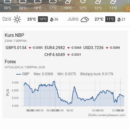
20°C
20°C
18°C
17°C
15°C
12°C
12°C
11°C
Dziś
Jutro
25°C
27°C
10°C
11°C
36
21
Kurs NBP
Z DNIA: 7 SIERPNIA
5.0134
4.2982
3.7236
GBP
EUR
USD
-0.0085
-0.0068
-0.0084
4.6049
CHF
-0.0031
Forex
AKTUALIZACJA:
7 SIERPNIA, 22:00
Źródło: currencybeacon.com