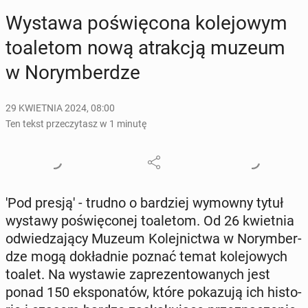
Wystawa po­świę­co­na ko­le­jo­wym
to­a­le­tom nową atrak­cją muzeum
w No­rym­ber­dze
29 KWIETNIA 2024, 08:00
Ten tekst przeczytasz w 1 minutę
'Pod presją' - trudno o bar­dziej wymowny tytuł
wystawy po­świę­co­nej to­a­le­tom. Od 26 kwiet­nia
od­wie­dza­ją­cy Muzeum Ko­lej­nic­twa w No­rym­ber­
dze mogą do­kład­nie poznać temat ko­le­jo­wych
toalet. Na wy­sta­wie za­pre­zen­to­wa­nych jest
ponad 150 eks­po­na­tów, które po­ka­zu­ją ich hi­sto­