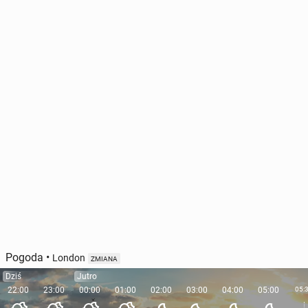
Pogoda
•
London
ZMIANA
Dziś
Jutro
22:00
23:00
00:00
01:00
02:00
03:00
04:00
05:00
05: