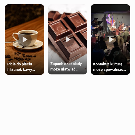
Zapach czekolady
Kontakt z kulturą
Picie do pięciu
może ułatwiać
może spowalniać
filiżanek kawy
trening siłowy
starzenie
dziennie jest
bezpieczne dla
większości
dorosłych