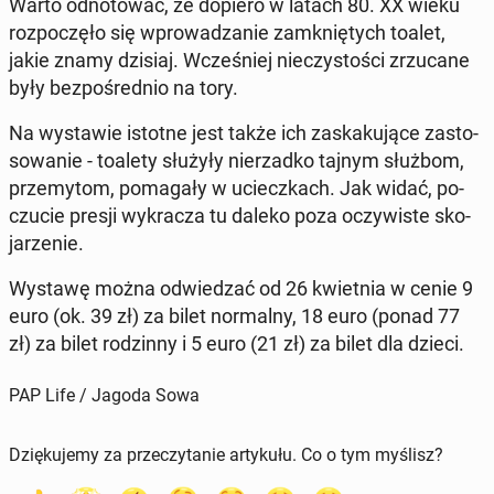
Warto od­no­to­wać, że dopiero w latach 80. XX wieku
roz­po­czę­ło się wpro­wa­dza­nie za­mknię­tych toalet,
jakie znamy dzisiaj. Wcze­śniej nie­czy­sto­ści zrzu­ca­ne
były bez­po­śred­nio na tory.
Na wy­sta­wie istotne jest także ich za­ska­ku­ją­ce za­sto­
so­wa­nie - toalety służyły nie­rzad­ko tajnym służbom,
prze­my­tom, po­ma­ga­ły w uciecz­kach. Jak widać, po­
czu­cie presji wy­kra­cza tu daleko poza oczy­wi­ste sko­
ja­rze­nie.
Wystawę można od­wie­dzać od 26 kwiet­nia w cenie 9
euro (ok. 39 zł) za bilet nor­mal­ny, 18 euro (ponad 77
zł) za bilet ro­dzin­ny i 5 euro (21 zł) za bilet dla dzieci.
PAP Life / Jagoda Sowa
Dziękujemy za przeczytanie artykułu. Co o tym myślisz?