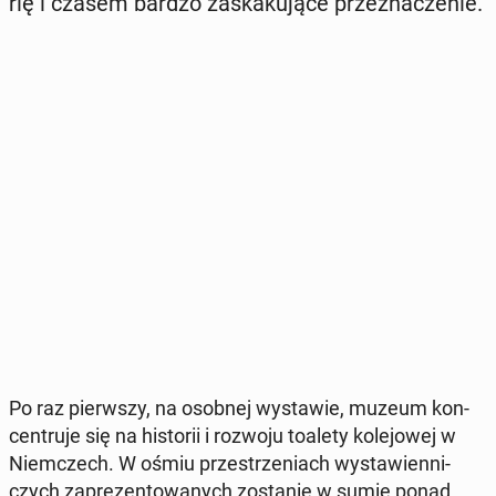
rię i czasem bardzo za­ska­ku­ją­ce prze­zna­cze­nie.
Po raz pierw­szy, na osobnej wy­sta­wie, muzeum kon­
cen­tru­je się na hi­sto­rii i rozwoju toalety ko­le­jo­wej w
Niem­czech. W ośmiu prze­strze­niach wy­sta­wien­ni­
czych za­pre­zen­to­wa­nych zo­sta­nie w sumie ponad