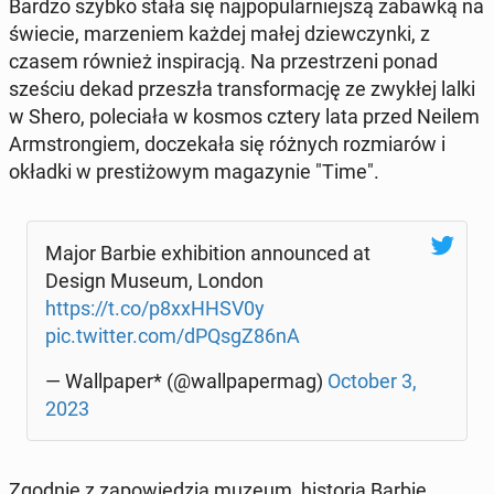
Bardzo szybko stała się naj­po­pu­lar­niej­szą zabawką na
świecie, ma­rze­niem każdej małej dziew­czyn­ki, z
czasem również in­spi­ra­cją. Na prze­strze­ni ponad
sześciu dekad prze­szła trans­for­ma­cję ze zwykłej lalki
w Shero, po­le­cia­ła w kosmos cztery lata przed Neilem
Arm­stron­giem, do­cze­ka­ła się różnych roz­mia­rów i
okładki w pre­sti­żo­wym ma­ga­zy­nie "Time".
Major Barbie exhi­bi­tion an­no­un­ced at
Design Museum, London
https://t.co/p8xxHHSV0y
pic.twitter.com/dPQsgZ86nA
— Wal­l­pa­per* (@wal­l­pa­per­mag)
October 3,
2023
Zgodnie z za­po­wie­dzią muzeum, hi­sto­ria Barbie