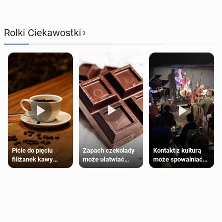
›
Rolki Ciekawostki
Zapach czekolady
Kontakt z kulturą
Picie do pięciu
może ułatwiać
może spowalniać
filiżanek kawy
trening siłowy
starzenie
dziennie jest
bezpieczne dla
większości
dorosłych