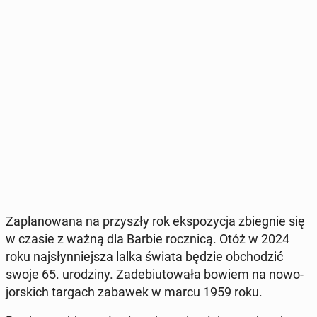
Za­pla­no­wa­na na przy­szły rok eks­po­zy­cja zbie­gnie się
w czasie z ważną dla Barbie rocz­ni­cą. Otóż w 2024
roku naj­słyn­niej­sza lalka świata będzie ob­cho­dzić
swoje 65. uro­dzi­ny. Za­de­biu­to­wa­ła bowiem na no­wo­
jor­skich targach zabawek w marcu 1959 roku.