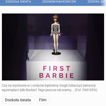
DOOKOŁA ŚWIATA
ZDANIEM NAUKOWCÓW
ZDROWA DIE
Czy na wystawie w Londynie będziemy mogli zobaczyć pierwszy
egzemplarz lalki Barbie? Tego jeszcze nie wiemy... (Fot. PAP/EPA)
Dookoła świata
Film