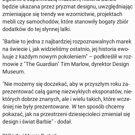
będzie ukazana przez pryzmat designu, uwzględ­nia­jąc
zmie­nia­ją­ce się trendy we wzor­nic­twie, pro­jek­tach
mebli czy sa­mo­cho­dów, które sta­no­wi­ły bogaty zbiór
do­dat­ków do tej słynnej lalki.
"Barbie to jedna z naj­bar­dziej roz­po­zna­wal­nych marek
na świecie i, jak wi­dzie­li­śmy ostat­nio, jej hi­sto­ria ewo­
lu­uje z każdym nowym po­ko­le­niem" – pod­kre­ślił w roz­
mo­wie z "The Gu­ar­dian" Tim Marlow, dy­rek­tor Design
Museum.
"Nie możemy się do­cze­kać, aby w przy­szłym roku za­
pre­zen­to­wać całą gamę nie­zwy­kłych eks­po­na­tów, nie­
któ­rych dobrze znanych, ale i wielu takich, które wcze­
śniej nie były pre­zen­to­wa­ne. W ten sposób chcemy
pokazać, jak na prze­strze­ni dzie­się­cio­le­ci zmie­niał się
design i świat Barbie" - dodał.