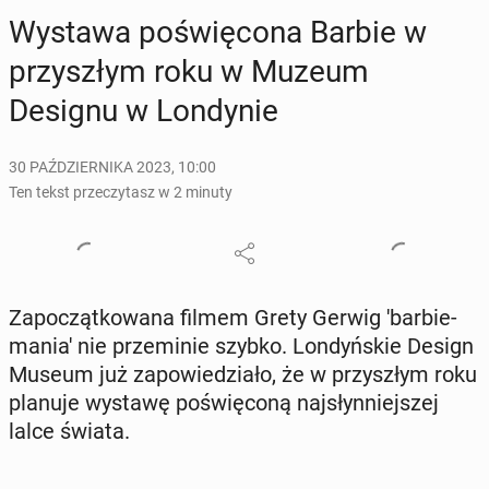
Wystawa po­świę­co­na Barbie w
przy­szłym roku w Muzeum
Designu w Lon­dy­nie
30 PAŹDZIERNIKA 2023, 10:00
Ten tekst przeczytasz w 2 minuty
Za­po­cząt­ko­wa­na filmem Grety Gerwig 'bar­bie­
ma­nia' nie prze­mi­nie szybko. Lon­dyń­skie Design
Museum już za­po­wie­dzia­ło, że w przy­szłym roku
planuje wystawę po­świę­co­ną naj­słyn­niej­szej
lalce świata.