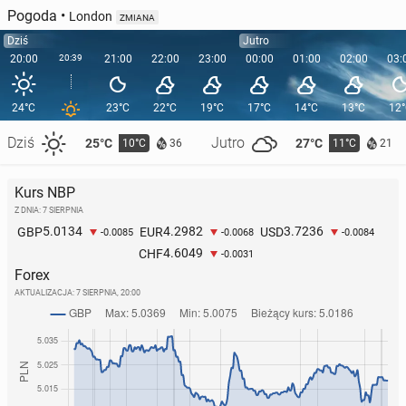
Pogoda
•
London
ZMIANA
Dziś
Jutro
20:00
20:39
21:00
22:00
23:00
00:00
01:00
02:00
03:
24°C
23°C
22°C
19°C
17°C
14°C
13°C
12
Dziś
Jutro
25°C
27°C
10°C
11°C
36
21
Kurs NBP
Z DNIA: 7 SIERPNIA
5.0134
4.2982
3.7236
GBP
EUR
USD
-0.0085
-0.0068
-0.0084
4.6049
CHF
-0.0031
Forex
AKTUALIZACJA:
7 SIERPNIA, 20:00