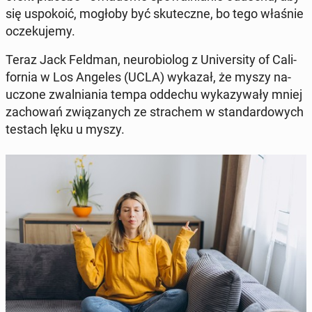
się uspo­ko­ić, mogłoby być sku­tecz­ne, bo tego właśnie
ocze­ku­je­my.
Teraz Jack Feldman, neu­ro­bio­log z Uni­ver­si­ty of Ca­li­
for­nia w Los Angeles (UCLA) wykazał, że myszy na­
uczo­ne zwal­nia­nia tempa oddechu wy­ka­zy­wa­ły mniej
za­cho­wań zwią­za­nych ze stra­chem w stan­dar­do­wych
testach lęku u myszy.