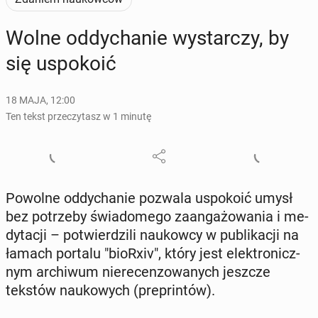
Wolne od­dy­cha­nie wy­star­czy, by
się uspo­ko­ić
18 MAJA, 12:00
Ten tekst przeczytasz w 1 minutę
Powolne od­dy­cha­nie pozwala uspo­ko­ić umysł
bez po­trze­by świa­do­me­go za­an­ga­żo­wa­nia i me­
dy­ta­cji – po­twier­dzi­li na­ukow­cy w pu­bli­ka­cji na
łamach portalu "bioRxiv", który jest elek­tro­nicz­
nym ar­chi­wum nie­re­cen­zo­wa­nych jeszcze
tekstów na­uko­wych (pre­prin­tów).