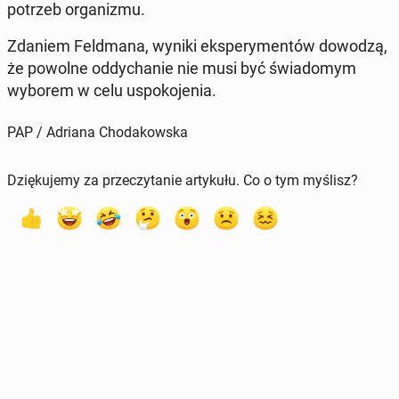
potrzeb or­ga­ni­zmu.
Zdaniem Feld­ma­na, wyniki eks­pe­ry­men­tów dowodzą,
że powolne od­dy­cha­nie nie musi być świa­do­mym
wyborem w celu uspo­ko­je­nia.
PAP / Adriana Chodakowska
Dziękujemy za przeczytanie artykułu. Co o tym myślisz?