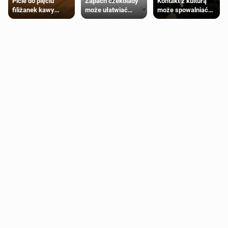
Zapach czekolady
Kontakt z kulturą
Picie do pięciu
może ułatwiać
może spowalniać
filiżanek kawy
trening siłowy
starzenie
dziennie jest
bezpieczne dla
większości
dorosłych