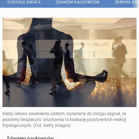
DOOKOŁA ŚWIATA
ZDANIEM NAUKOWCÓW
ZDROWA DIE
Kiedy celowo zwalniamy oddech, wysyłamy do mózgu sygnał, że
jesteśmy bezpieczni. Uruchamia to kaskadę pozytywnych reakcji
fizjologicznych. (Fot. Getty Images)
Zdaniem naukowców