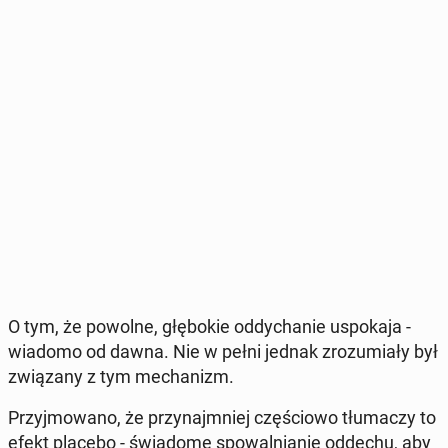
O tym, że powolne, głę­bo­kie od­dy­cha­nie uspo­ka­ja -
wiadomo od dawna. Nie w pełni jednak zro­zu­mia­ły był
zwią­za­ny z tym me­cha­nizm.
Przyj­mo­wa­no, że przy­naj­mniej czę­ścio­wo tłu­ma­czy to
efekt placebo - świa­do­me spo­wal­nia­nie oddechu, aby