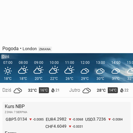
Pogoda
•
London
ZMIANA
Dziś
07:00
08:00
09:00
10:00
11:00
12:00
13:00
14:00
15:
18°C
18°C
20°C
22°C
26°C
29°C
30°C
31°C
32
Dziś
Jutro
32°C
28°C
16°C
14°C
21
22
Kurs NBP
Z DNIA: 7 SIERPNIA
5.0134
4.2982
3.7236
GBP
EUR
USD
-0.0085
-0.0068
-0.0084
4.6049
CHF
-0.0031