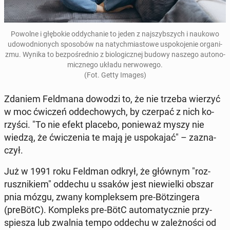
Powolne i głę­bo­kie od­dy­cha­nie to jeden z naj­szyb­szych i naukowo
udo­wod­nio­nych spo­so­bów na na­tych­mia­sto­we uspo­ko­je­nie or­ga­ni­
zmu.
Wynika to bez­po­śred­nio z bio­lo­gicz­nej budowy naszego au­to­no­
micz­ne­go układu ner­wo­we­go.
(Fot. Getty Images)
Zdaniem Feld­ma­na dowodzi to, że nie trzeba wierzyć
w moc ćwiczeń od­de­cho­wych, by czerpać z nich ko­
rzy­ści. "To nie efekt placebo, po­nie­waż myszy nie
wiedzą, że ćwi­cze­nia te mają je uspo­ka­jać" – za­zna­
czył.
Już w 1991 roku Feldman odkrył, że głównym "roz­
rusz­ni­kiem" oddechu u ssaków jest nie­wiel­ki obszar
pnia mózgu, zwany kom­plek­sem pre-Böt­zin­ge­ra
(preBötC). Kom­pleks pre-BötC au­to­ma­tycz­nie przy­
spie­sza lub zwalnia tempo oddechu w za­leż­no­ści od