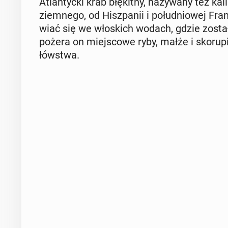
Atlan­tyc­ki krab błę­kit­ny, na­zy­wa­ny też 
ziem­ne­go, od Hisz­pa­nii i po­łu­dnio­wej F
wiać się we wło­skich wodach, gdzie został
pożera on miej­sco­we ryby, małże i sko­ru­pia­
łów­stwa.