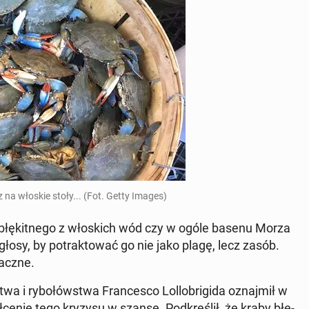
az na włoskie stoły... (Fot. Getty Images)
ka błę­kit­ne­go z wło­skich wód czy w ogóle basenu Morza
 głosy, by po­trak­to­wać go nie jako plagę, lecz zasób.
maczne.
wa i ry­bo­łów­stwa Fran­ce­sco Lol­lo­bri­gi­da oznaj­mił w
ce­nie tego kryzysu w szansę. Pod­kre­ślił, że kraby błę­