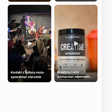
bezpieczne dla
większości dorosłych
Kreatyna może
Kontakt z kulturą może
wzmacniać odporność
spowalniać starzenie
przeciw nowotworom