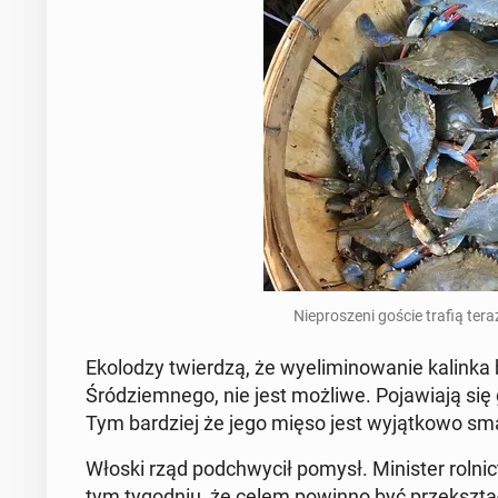
Nie­pro­sze­ni goście trafią ter
Eko­lo­dzy twier­dzą, że wy­eli­mi­no­wa­nie kalin
Śród­ziem­ne­go, nie jest możliwe. Po­ja­wia­ją się
Tym bar­dziej że jego mięso jest wy­jąt­ko­wo s
Włoski rząd pod­chwy­cił pomysł. Mi­ni­ster rol­nic­t
tym ty­go­dniu, że celem powinno być prze­kształ­