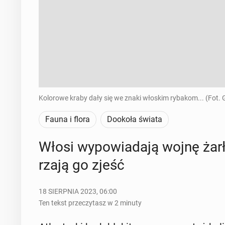
Kolorowe kraby dały się we znaki włoskim rybakom... (Fot. 
Fauna i flora
Dookoła świata
Włosi wy­po­wia­da­ją wojnę żar­
rza­ją go zjeść
18 SIERPNIA 2023, 06:00
Ten tekst przeczytasz w 2 minuty