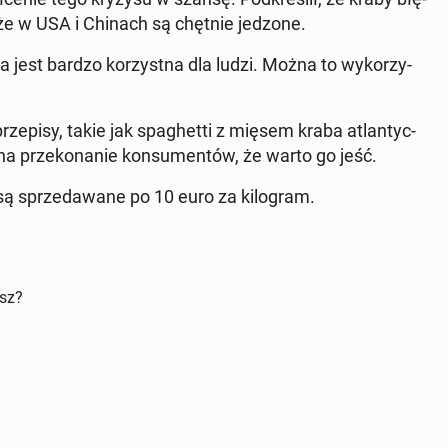
że w USA i Chinach są chętnie jedzone.
ra jest bardzo ko­rzyst­na dla ludzi. Można to wy­ko­rzy­
ze­pi­sy, takie jak spa­ghet­ti z mięsem kraba atlan­tyc­
 na prze­ko­na­nie kon­su­men­tów, że warto go jeść.
 są sprze­da­wa­ne po 10 euro za ki­lo­gram.
isz?