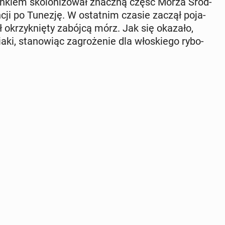
ka­lin­kiem sko­lo­ni­zo­wał znaczną część Morza Śród­
rancji po Tunezję. W ostat­nim czasie zaczął po­ja­
 okrzyk­nię­ty zabójcą mórz. Jak się okazało,
ki, sta­no­wiąc za­gro­że­nie dla wło­skie­go ry­bo­