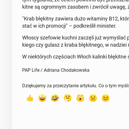
kit­ne są ogrom­nym zasobem i zwrócił uwagę, 
"Krab błę­kit­ny zawiera dużo wi­ta­mi­ny B12, któ
stać w ich pro­mo­cji" – pod­kre­ślił mi­ni­ster.
Włoscy sze­fo­wie kuchni zaczęli już wy­my­ślać pr
kie­go czy gulasz z kraba błę­kit­ne­go, w nadziei
W nie­któ­rych czę­ściach Włoch kalinki błę­kit­ne
PAP Life / Adriana Chodakowska
Dziękujemy za przeczytanie artykułu. Co o tym myśl