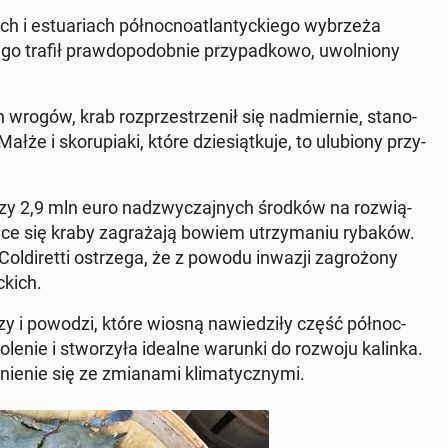
ach i es­tu­ariach pół­noc­no­atlan­tyc­kie­go wy­brze­ża
 trafił praw­do­po­dob­nie przy­pad­ko­wo, uwol­nio­ny
ch wrogów, krab roz­prze­strze­nił się nad­mier­nie, sta­no­
ałże i sko­ru­pia­ki, które dzie­siąt­ku­je, to ulu­bio­ny przy­
czy 2,9 mln euro nad­zwy­czaj­nych środków na roz­wią­
ją­ce się kraby za­gra­ża­ją bowiem utrzy­ma­niu rybaków.
ol­di­ret­ti ostrze­ga, że z powodu inwazji za­gro­żo­ny
­kich.
y i powodzi, które wiosną na­wie­dzi­ły część pół­noc­
o­le­nie i stwo­rzy­ła idealne warunki do rozwoju kalinka.
ie­nie się ze zmia­na­mi kli­ma­tycz­ny­mi.