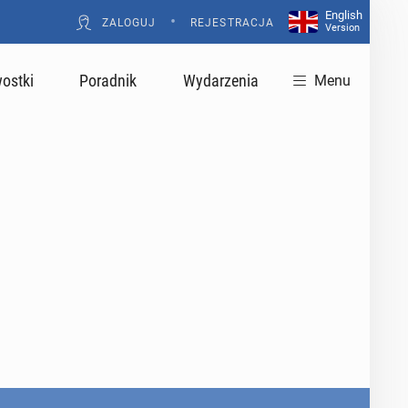
English
•
ZALOGUJ
REJESTRACJA
Version
ostki
Poradnik
Wydarzenia
Menu