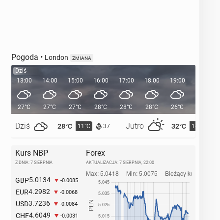
Pogoda
•
London
ZMIANA
Dziś
13:00
14:00
15:00
16:00
17:00
18:00
19:00
20:00
27°C
27°C
27°C
28°C
28°C
28°C
26°C
24°C
Dziś
Jutro
28°C
32°C
11°C
14°C
37
Kurs NBP
Forex
Z DNIA: 7 SIERPNIA
AKTUALIZACJA:
7 SIERPNIA, 22:00
5.0134
GBP
-0.0085
4.2982
EUR
-0.0068
3.7236
USD
-0.0084
4.6049
CHF
-0.0031