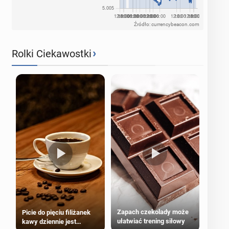
Źródło: currencybeacon.com
›
Rolki Ciekawostki
Zapach czekolady może
Picie do pięciu filiżanek
ułatwiać trening siłowy
kawy dziennie jest