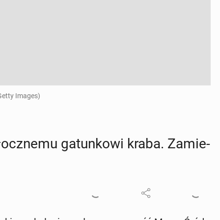
Getty Images)
łocz­ne­mu ga­tun­ko­wi kraba. Za­mie­