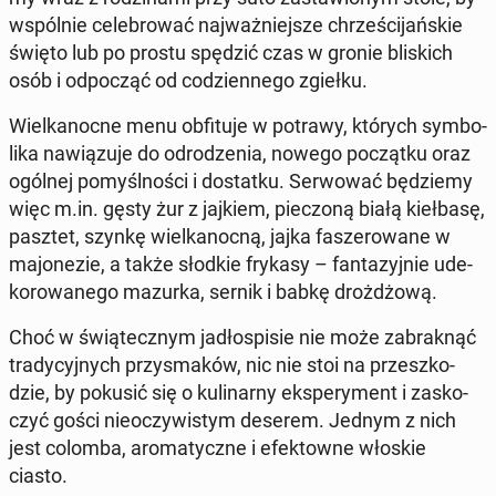
wspól­nie ce­le­bro­wać naj­waż­niej­sze chrze­ści­jań­skie
święto lub po prostu spędzić czas w gronie bli­skich
osób i od­po­cząć od co­dzien­ne­go zgiełku.
Wiel­ka­noc­ne menu ob­fi­tu­je w potrawy, których sym­bo­
li­ka na­wią­zu­je do od­ro­dze­nia, nowego po­cząt­ku oraz
ogólnej po­myśl­no­ści i do­stat­ku. Ser­wo­wać bę­dzie­my
więc m.in. gęsty żur z jajkiem, pie­czo­ną białą kieł­ba­sę,
pasztet, szynkę wiel­ka­noc­ną, jajka fa­sze­ro­wa­ne w
ma­jo­ne­zie, a także słodkie frykasy – fan­ta­zyj­nie ude­
ko­ro­wa­ne­go mazurka, sernik i babkę droż­dżo­wą.
Choć w świą­tecz­nym ja­dło­spi­sie nie może za­brak­nąć
tra­dy­cyj­nych przy­sma­ków, nic nie stoi na prze­szko­
dzie, by pokusić się o ku­li­nar­ny eks­pe­ry­ment i za­sko­
czyć gości nie­oczy­wi­stym deserem. Jednym z nich
jest colomba, aro­ma­tycz­ne i efek­tow­ne włoskie
ciasto.