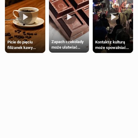
Zapach czekolady
Kontakt z kulturą
Picie do pięciu
może ułatwiać
może spowalniać
filiżanek kawy
trening siłowy
starzenie
dziennie jest
bezpieczne dla
większości
dorosłych