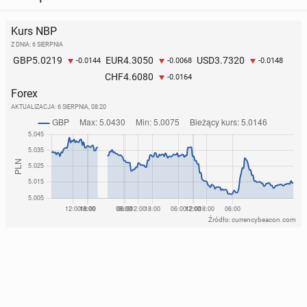
Kurs NBP
Z DNIA: 6 SIERPNIA
5.0219
4.3050
3.7320
GBP
EUR
USD
-0.0144
-0.0068
-0.0148
4.6080
CHF
-0.0164
Forex
AKTUALIZACJA:
6 SIERPNIA, 08:20
Źródło: currencybeacon.com