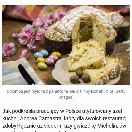
Colomba jest mylona z pa­net­to­ne, ale ma inny kształt. (Fot. Getty
Images)
Jak pod­kre­śla pra­cu­ją­cy w Polsce uty­tu­ło­wa­ny szef
kuchni, Andrea Ca­ma­stra, który dla swoich re­stau­ra­cji
zdobył łącznie aż siedem razy gwiazd­kę Mi­che­lin, ów