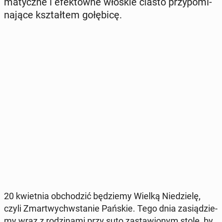
ma­tycz­ne i efek­tow­ne włoskie ciasto przy­po­mi­
na­ją­ce kształ­tem go­łę­bi­cę.
20 kwiet­nia ob­cho­dzić bę­dzie­my Wielką Nie­dzie­lę,
czyli Zmar­twych­wsta­nie Pańskie. Tego dnia za­sią­dzie­
my wraz z ro­dzi­na­mi przy suto za­sta­wio­nym stole, by