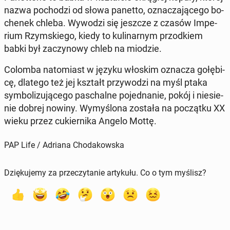
nazwa po­cho­dzi od słowa panetto, ozna­cza­ją­ce­go bo­
che­nek chleba. Wywodzi się jeszcze z czasów Im­pe­
rium Rzym­skie­go, kiedy to ku­li­nar­nym przod­kiem
babki był za­czy­no­wy chleb na miodzie.
Colomba na­to­miast w języku włoskim oznacza go­łę­bi­
cę, dlatego też jej kształt przy­wo­dzi na myśl ptaka
sym­bo­li­zu­ją­ce­go pas­chal­ne po­jed­na­nie, pokój i nie­sie­
nie dobrej nowiny. Wy­my­ślo­na została na po­cząt­ku XX
wieku przez cu­kier­ni­ka Angelo Mottę.
PAP Life / Adriana Chodakowska
Dziękujemy za przeczytanie artykułu. Co o tym myślisz?