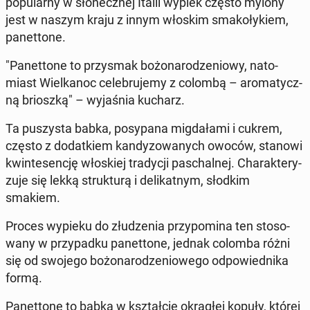
po­pu­lar­ny w sło­necz­nej Italii wypiek często mylony
jest w naszym kraju z innym włoskim sma­ko­ły­kiem,
pa­net­to­ne.
"Pa­net­to­ne to przy­smak bo­żo­na­ro­dze­nio­wy, na­to­
miast Wiel­ka­noc ce­le­bru­je­my z colombą – aro­ma­tycz­
ną briosz­ką" – wy­ja­śnia kucharz.
Ta pu­szy­sta babka, po­sy­pa­na mig­da­ła­mi i cukrem,
często z do­dat­kiem kan­dy­zo­wa­nych owoców, stanowi
kwin­te­sen­cję wło­skiej tra­dy­cji pas­chal­nej. Cha­rak­te­ry­
zu­je się lekką struk­tu­rą i de­li­kat­nym, słodkim
smakiem.
Proces wypieku do złu­dze­nia przy­po­mi­na ten sto­so­
wa­ny w przy­pad­ku pa­net­to­ne, jednak colomba różni
się od swojego bo­żo­na­ro­dze­nio­we­go od­po­wied­ni­ka
formą.
Pa­net­to­ne to babka w kształ­cie okrą­głej kopuły, której