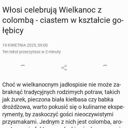
Włosi ce­le­bru­ją Wiel­ka­noc z
colombą - ciastem w kształ­cie go­
łę­bi­cy
19 KWIETNIA 2025, 09:00
Ten tekst przeczytasz w 2 minuty
Choć w wiel­ka­noc­nym ja­dło­spi­sie nie może za­
brak­nąć tra­dy­cyj­nych ro­dzi­mych potraw, takich
jak żurek, pie­czo­na biała kieł­ba­sa czy babka
droż­dżo­wa, warto pokusić się o ku­li­nar­ne eks­pe­
ry­men­ty, by za­sko­czyć gości nie­oczy­wi­sty­mi
przy­sma­ka­mi. Jednym z nich jest colomba, aro­