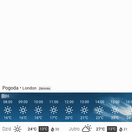
Pogoda
•
London
ZMIANA
Dziś
08:00
09:00
10:00
11:00
12:00
13:00
14:00
15:00
16:
16°C
16°C
16°C
17°C
20°C
21°C
23°C
23°C
24
Dziś
Jutro
24°C
27°C
13°C
13°C
30
31