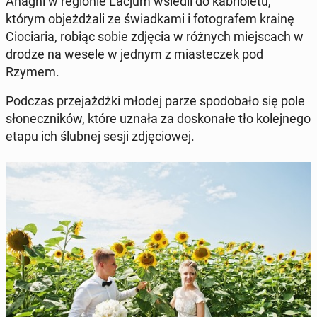
Anagni w re­gio­nie Lacjum wsiedli do ka­brio­le­tu,
którym ob­jeż­dża­li ze świad­ka­mi i fo­to­gra­fem krainę
Cio­cia­ria, robiąc sobie zdjęcia w różnych miej­scach w
drodze na wesele w jednym z mia­ste­czek pod
Rzymem.
Podczas prze­jażdż­ki młodej parze spodo­ba­ło się pole
sło­necz­ni­ków, które uznała za do­sko­na­łe tło ko­lej­ne­go
etapu ich ślubnej sesji zdję­cio­wej.