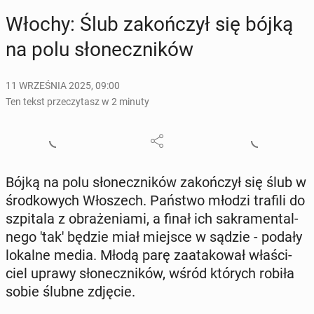
Włochy: Ślub za­koń­czył się bójką
na polu sło­necz­ni­ków
11 WRZEŚNIA 2025, 09:00
Ten tekst przeczytasz w 2 minuty
Bójką na polu sło­necz­ni­ków za­koń­czył się ślub w
środ­ko­wych Wło­szech. Państwo młodzi trafili do
szpi­ta­la z ob­ra­że­nia­mi, a finał ich sa­kra­men­tal­
ne­go 'tak' będzie miał miejsce w sądzie - podały
lokalne media. Młodą parę za­ata­ko­wał wła­ści­
ciel uprawy sło­necz­ni­ków, wśród których robiła
sobie ślubne zdjęcie.