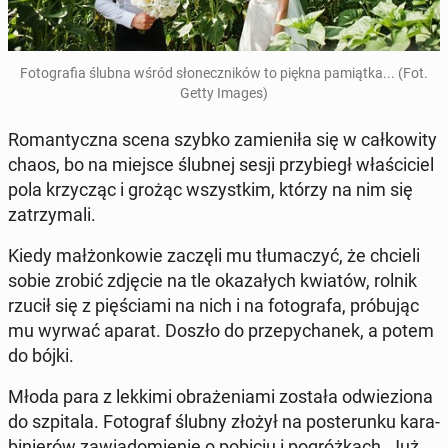
Fo­to­gra­fia ślubna wśród sło­necz­ni­ków to piękna pa­miąt­ka... (Fot.
Getty Images)
Ro­man­tycz­na scena szybko za­mie­ni­ła się w cał­ko­wi­ty
chaos, bo na miejsce ślubnej sesji przy­biegł wła­ści­ciel
pola krzy­cząc i grożąc wszyst­kim, którzy na nim się
za­trzy­ma­li.
Kiedy mał­żon­ko­wie zaczęli mu tłu­ma­czyć, że chcieli
sobie zrobić zdjęcie na tle oka­za­łych kwiatów, rolnik
rzucił się z pię­ścia­mi na nich i na fo­to­gra­fa, pró­bu­jąc
mu wyrwać aparat. Doszło do prze­py­cha­nek, a potem
do bójki.
Młoda para z lekkimi ob­ra­że­nia­mi została od­wie­zio­na
do szpi­ta­la. Fo­to­graf ślubny złożył na po­ste­run­ku ka­ra­
bi­nie­rów za­wia­do­mie­nie o pobiciu i po­gróż­kach. Już