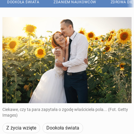
DOOKOŁA ŚWIATA
ZDANIEM NAUKOWCÓW
ZDROWA DIE
Ciekawe, czy ta para zapytała o zgodę właściciela pola... (Fot. Getty
Images)
Z życia wzięte
Dookoła świata