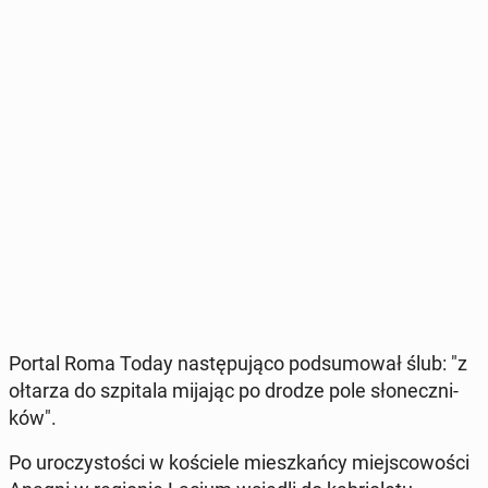
Portal Roma Today na­stę­pu­ją­co pod­su­mo­wał ślub: "z
ołtarza do szpi­ta­la mijając po drodze pole sło­necz­ni­
ków".
Po uro­czy­sto­ści w ko­ście­le miesz­kań­cy miej­sco­wo­ści