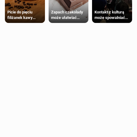
Zapach czekolady
Kontakt z kulturą
Picie do pięciu
może ułatwiać
może spowalniać
filiżanek kawy
trening siłowy
starzenie
dziennie jest
bezpieczne dla
większości
dorosłych