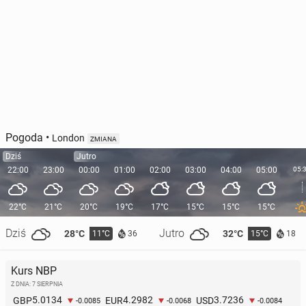
Pogoda
•
London
ZMIANA
Dziś
Jutro
22:00
23:00
00:00
01:00
02:00
03:00
04:00
05:00
05:
22°C
21°C
20°C
19°C
17°C
15°C
15°C
15°C
Dziś
Jutro
28°C
32°C
11°C
15°C
36
18
Kurs NBP
Z DNIA: 7 SIERPNIA
5.0134
4.2982
3.7236
GBP
EUR
USD
-0.0085
-0.0068
-0.0084