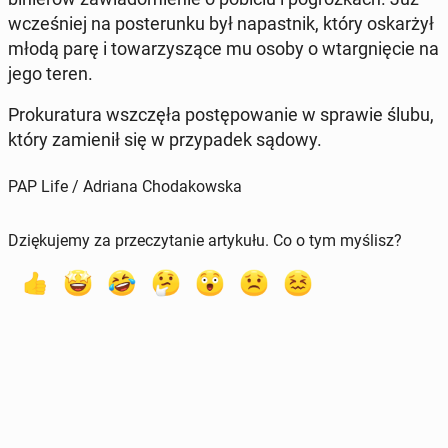
wcze­śniej na po­ste­run­ku był na­past­nik, który oskar­żył
młodą parę i to­wa­rzy­szą­ce mu osoby o wtar­gnię­cie na
jego teren.
Pro­ku­ra­tu­ra wsz­czę­ła po­stę­po­wa­nie w sprawie ślubu,
który za­mie­nił się w przy­pa­dek sądowy.
PAP Life / Adriana Chodakowska
Dziękujemy za przeczytanie artykułu. Co o tym myślisz?