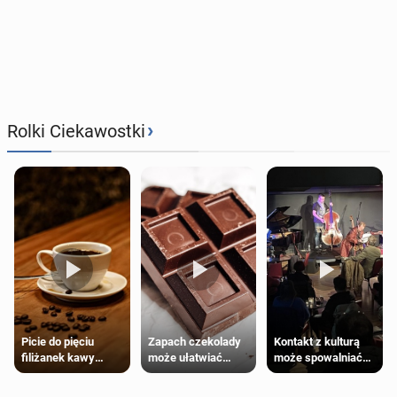
›
Rolki Ciekawostki
Zapach czekolady
Kontakt z kulturą
Picie do pięciu
może ułatwiać
może spowalniać
filiżanek kawy
trening siłowy
starzenie
dziennie jest
bezpieczne dla