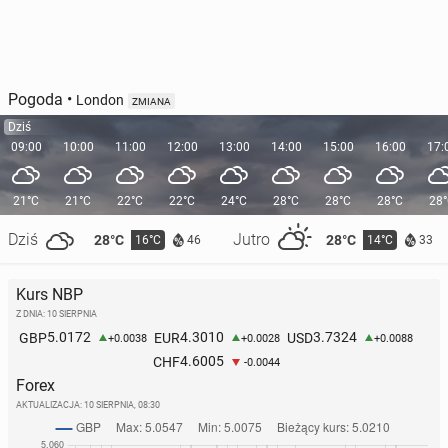
Pogoda
•
London
ZMIANA
Dziś
09:00
10:00
11:00
12:00
13:00
14:00
15:00
16:00
17:
21°C
21°C
22°C
22°C
24°C
28°C
28°C
28°C
28
Dziś
Jutro
28°C
28°C
16°C
14°C
46
33
Kurs NBP
Z DNIA: 10 SIERPNIA
5.0172
4.3010
3.7324
GBP
EUR
USD
+0.0038
+0.0028
+0.0088
4.6005
CHF
-0.0044
Forex
AKTUALIZACJA:
10 SIERPNIA, 08:30