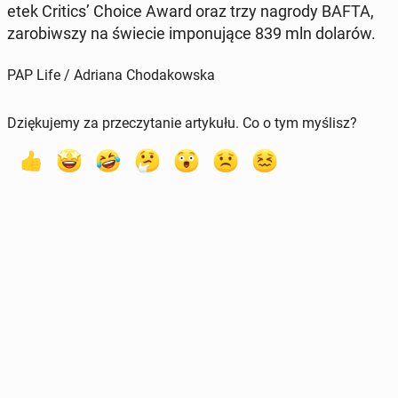
etek Critics’ Choice Award oraz trzy nagrody BAFTA,
za­ro­biw­szy na świecie im­po­nu­ją­ce 839 mln dolarów.
PAP Life / Adriana Chodakowska
Dziękujemy za przeczytanie artykułu. Co o tym myślisz?