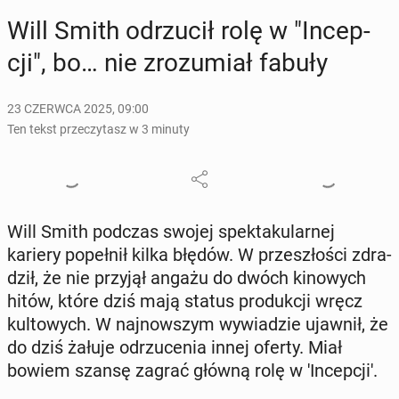
Will Smith od­rzu­cił rolę w "In­cep­
cji", bo… nie zro­zu­miał fabuły
23 CZERWCA 2025, 09:00
Ten tekst przeczytasz w 3 minuty
Will Smith podczas swojej spek­ta­ku­lar­nej
kariery po­peł­nił kilka błędów. W prze­szło­ści zdra­
dził, że nie przyjął angażu do dwóch ki­no­wych
hitów, które dziś mają status pro­duk­cji wręcz
kul­to­wych. W naj­now­szym wy­wia­dzie ujawnił, że
do dziś żałuje od­rzu­ce­nia innej oferty. Miał
bowiem szansę zagrać główną rolę w 'In­cep­cji'.