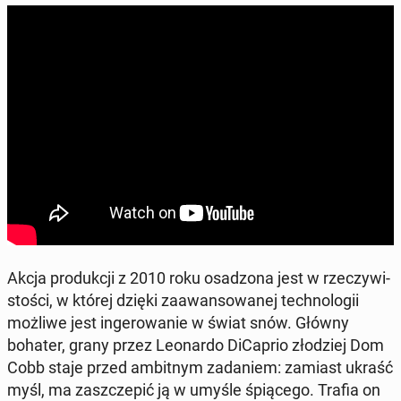
Akcja pro­duk­cji z 2010 roku osa­dzo­na jest w rze­czy­wi­
sto­ści, w której dzięki za­awan­so­wa­nej tech­no­lo­gii
możliwe jest in­ge­ro­wa­nie w świat snów. Główny
bohater, grany przez Le­onar­do Di­Ca­prio zło­dziej Dom
Cobb staje przed am­bit­nym za­da­niem: zamiast ukraść
myśl, ma za­szcze­pić ją w umyśle śpią­ce­go. Trafia on