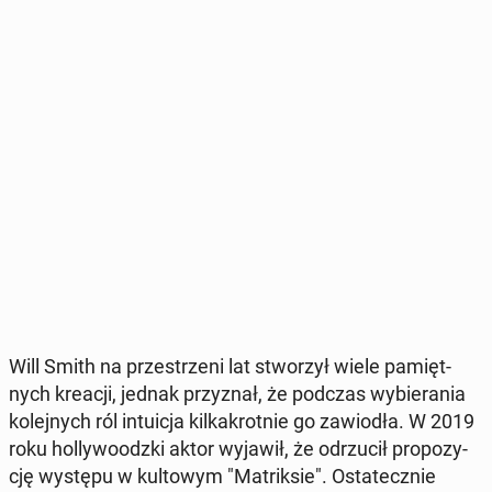
Will Smith na prze­strze­ni lat stwo­rzył wiele pa­mięt­
nych kreacji, jednak przy­znał, że podczas wy­bie­ra­nia
ko­lej­nych ról in­tu­icja kil­ka­krot­nie go za­wio­dła. W 2019
roku hol­ly­wo­odz­ki aktor wyjawił, że od­rzu­cił pro­po­zy­
cję występu w kul­to­wym "Ma­trik­sie". Osta­tecz­nie