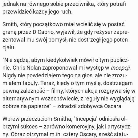
jednak na równego sobie prze­ciw­ni­ka, który potrafi
prze­wi­dzieć każdy jego ruch.
Smith, który po­cząt­ko­wo miał wcielić się w postać
graną przez Di­Ca­prio, wyjawił, że gdy reżyser za­pre­
zen­to­wał mu swój pomysł, nie do­strzegł jego po­ten­
cja­łu.
"Nie sądzę, abym kie­dy­kol­wiek mówił o tym pu­blicz­
nie. Chris Nolan za­pro­po­no­wał mi występ w
In­cep­cji
.
Nigdy nie po­wie­dzia­łem tego na głos, ale nie zro­zu­
mia­łem fabuły. Teraz, kiedy o tym myślę, do­strze­gam
pewną za­leż­ność – filmy, których akcja roz­gry­wa się w
al­ter­na­tyw­nym wszech­świe­cie, z reguły nie wy­glą­da­ją
dobrze na pa­pie­rze" – zdra­dził zdo­byw­ca Oscara.
Wbrew prze­czu­ciom Smitha, "In­cep­cja" od­nio­sła ol­
brzy­mi sukces – zarówno ko­mer­cyj­ny, jak i ar­ty­stycz­
ny. Obraz otrzy­mał m.in. cztery Oscary, sześć sta­tu­