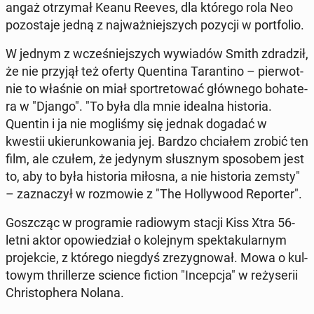
angaż otrzy­mał Keanu Reeves, dla którego rola Neo
po­zo­sta­je jedną z naj­waż­niej­szych pozycji w port­fo­lio.
W jednym z wcze­śniej­szych wy­wia­dów Smith zdra­dził,
że nie przyjął też oferty Qu­en­ti­na Ta­ran­ti­no – pier­wot­
nie to właśnie on miał spor­tre­to­wać głów­ne­go bo­ha­te­
ra w "Django". "To była dla mnie idealna hi­sto­ria.
Quentin i ja nie mo­gli­śmy się jednak dogadać w
kwestii ukie­run­ko­wa­nia jej. Bardzo chcia­łem zrobić ten
film, ale czułem, że jedynym słusz­nym spo­so­bem jest
to, aby to była hi­sto­ria miłosna, a nie hi­sto­ria zemsty"
– za­zna­czył w roz­mo­wie z "The Hol­ly­wo­od Re­por­ter".
Gosz­cząc w pro­gra­mie ra­dio­wym stacji Kiss Xtra 56-
letni aktor opo­wie­dział o ko­lej­nym spek­ta­ku­lar­nym
pro­jek­cie, z którego niegdyś zre­zy­gno­wał. Mowa o kul­
to­wym thril­le­rze science fiction "In­cep­cja" w re­ży­se­rii
Chri­sto­phe­ra Nolana.