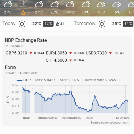
21°C
21°C
20°C
19°C
18°C
16°C
16°C
15
Today
Tomorrow
22°C
25°C
12°C
14°C
41
NBP Exchange Rate
DATE: 6 AUGUST
5.0219
4.3050
3.7320
GBP
EUR
USD
-0.0144
-0.0068
-0.0148
4.6080
CHF
-0.0164
Forex
UPDATED:
6 AUGUST, 20:30
Source: currencybeacon.com