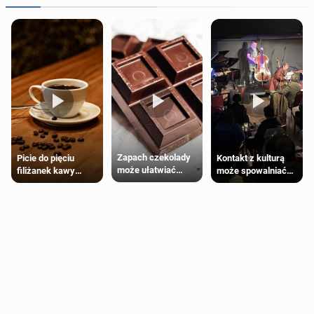
Zapach czekolady
Kontakt z kulturą
Picie do pięciu
może ułatwiać
może spowalniać
filiżanek kawy
trening siłowy
starzenie
dziennie jest
bezpieczne dla
większości
dorosłych