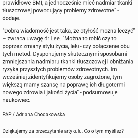
praw­idłowe BMI, a jed­nocześnie mieć nadmiar tkanki
tłuszc­zowej powodu­ją­cy prob­le­my zdrowotne" -
dodaje.
"Dobra wiado­mość jest taka, że otyłość można leczyć"
– zwraca uwagę dr Lee. "Można to robić czy to
poprzez zmiany stylu życia, leki - czy połącze­nie obu
tych metod. Dys­ponu­je­my skuteczny­mi sposoba­mi
zm­niejsza­nia nad­mi­aru tkanki tłuszc­zowej i ob­niża­nia
ryzyka przyszłych prob­lemów zdrowot­nych. Im
wcześniej zi­den­ty­fiku­je­my osoby za­grożone, tym
większą mamy szansę na poprawę ich dłu­goter­mi­
nowego zdrowia i jakości życia" - pod­sumowu­je
naukowiec.
PAP / Adriana Chodakowska
Dziękujemy za przeczytanie artykułu. Co o tym myślisz?