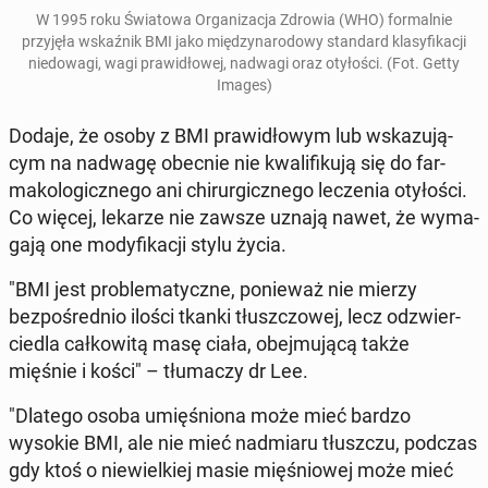
W 1995 roku
Świa­towa Or­ga­ni­za­c­ja Zdrowia (WHO) for­mal­nie
przyjęła wskaźnik BMI jako między­nar­o­dowy stan­dard klasy­fikacji
niedowa­gi, wagi praw­idłowej, nadwagi oraz otyłoś­ci.
(Fot. Getty
Images)
Dodaje, że osoby z BMI praw­idłowym lub wskazu­ją­
cym na nadwagę obecnie nie kwal­i­fiku­ją się do far­
mako­log­icznego ani chirur­gicznego leczenia otyłoś­ci.
Co więcej, lekarze nie zawsze uznają nawet, że wyma­
ga­ją one mody­fikacji stylu życia.
"BMI jest prob­lematy­czne, ponieważ nie mierzy
bezpośred­nio ilości tkanki tłuszc­zowej, lecz odzwier­
cied­la całkow­itą masę ciała, obe­j­mu­jącą także
mięśnie i kości" – tłu­maczy dr Lee.
"Dlatego osoba umięśniona może mieć bardzo
wysokie BMI, ale nie mieć nad­mi­aru tłuszczu, podczas
gdy ktoś o niewielkiej masie mięśniowej może mieć