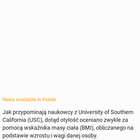
News available in Polish
Jak przy­pom­i­na­ją naukow­cy z Uni­ver­si­ty of South­ern
Cal­i­for­nia (USC), dotąd otyłość oce­ni­ano zwykle za
pomocą wskaźni­ka masy ciała (BMI), obliczanego na
pod­staw­ie wzrostu i wagi danej osoby.