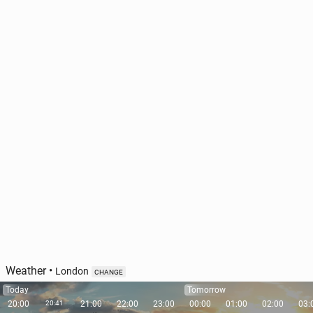
Weather
•
London
CHANGE
Today
Tomorrow
20:00
20:41
21:00
22:00
23:00
00:00
01:00
02:00
03: