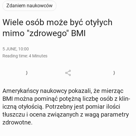
Zdaniem naukowców
Wiele osób może być otyłych
mimo "zdrowego" BMI
5 JUNE, 10:00
Reading time: 4 Minutes
Amerykańs­cy naukow­cy pokaza­li, że mierząc
BMI można pominąć potężną liczbę osób z klin­
iczną otyłoś­cią. Potrzeb­ny jest pomiar ilości
tłuszczu i ocena związanych z wagą para­me­try
zdrowotne.