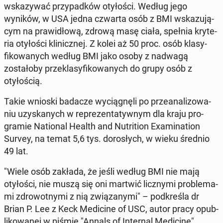
wskazy­wać przy­pad­ków otyłoś­ci. Według jego
wyników, w USA jedna czwarta osób z BMI wskazu­ją­
cym na praw­idłową, zdrową masę ciała, spełnia kry­te­
ria otyłoś­ci klin­icznej. Z kolei aż 50 proc. osób klasy­
fikowanych według BMI jako osoby z nadwagą
zostało­by przeklasy­fikowanych do grupy osób z
otyłoś­cią.
Takie wnioski badacze wyciągnęli po przeanal­i­zowa­
niu uzyskanych w reprezen­taty­wnym dla kraju pro­
gramie Na­tion­al Health and Nu­tri­tion Ex­am­i­na­tion
Survey, na temat 5,6 tys. dorosłych, w wieku średnio
49 lat.
"Wiele osób zakłada, że jeśli według BMI nie mają
otyłoś­ci, nie muszą się oni martwić liczny­mi prob­le­ma­
mi zdrowot­ny­mi z nią związany­mi" – pod­kreśla dr
Brian P. Lee z Keck Med­i­cine of USC, autor pracy op­ub­
likowanej w piśmie "Annals of In­ter­nal Med­i­cine".