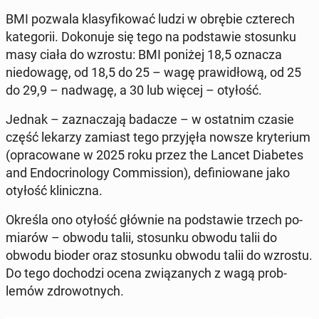
BMI pozwala klasy­fikować ludzi w obrębie czterech
kat­e­gorii. Dokonu­je się tego na pod­staw­ie sto­sunku
masy ciała do wzrostu: BMI poniżej 18,5 oznacza
niedowagę, od 18,5 do 25 – wagę praw­idłową, od 25
do 29,9 – nadwagę, a 30 lub więcej – otyłość.
Jednak – za­z­nacza­ją badacze – w os­tat­nim czasie
część lekarzy zamiast tego przyjęła nowsze kry­teri­um
(opra­cow­ane w 2025 roku przez the Lancet Di­a­betes
and En­docrinol­o­gy Com­mis­sion), defin­iowane jako
otyłość klin­icz­na.
Określa ono otyłość głównie na pod­staw­ie trzech po­
mi­arów – obwodu talii, sto­sunku obwodu talii do
obwodu bioder oraz sto­sunku obwodu talii do wzrostu.
Do tego do­chodzi ocena związanych z wagą prob­
lemów zdrowot­nych.