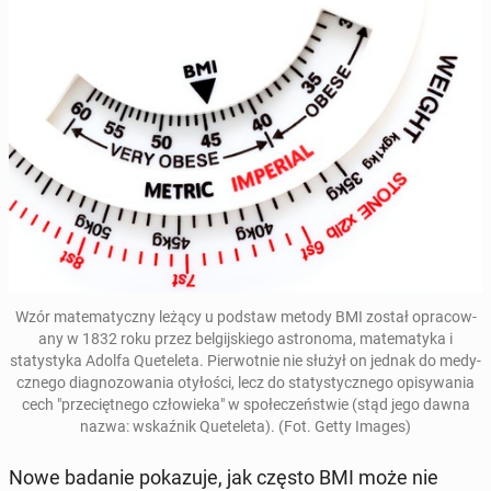
Wzór matem­aty­czny leżący u podstaw metody BMI został opra­cow­
any w
1832 roku
przez bel­gi­jskiego as­trono­ma, matem­aty­ka i
statysty­ka Adolfa Quetele­ta. Pier­wot­nie nie służył on jednak do me­dy­
cznego di­ag­no­zowa­nia otyłoś­ci, lecz do statysty­cznego opisy­wa­nia
cech "prze­cięt­nego człowieka" w społeczeńst­wie (stąd jego dawna
nazwa: wskaźnik Quetele­ta). (Fot. Getty Images)
Nowe badanie pokazu­je, jak często BMI może nie