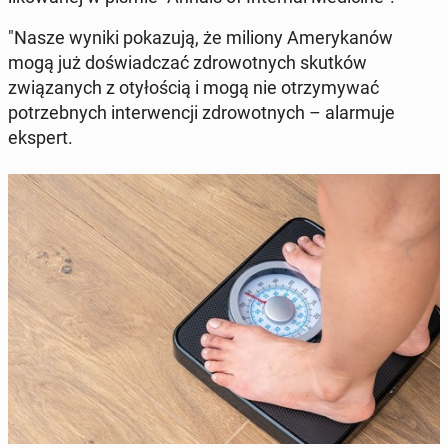
"Nasze wyniki pokazu­ją, że miliony Amerykanów
mogą już doświad­czać zdrowot­nych skutków
związanych z otyłoś­cią i mogą nie otrzymy­wać
potrzeb­nych in­ter­wencji zdrowot­nych – alar­mu­je
ekspert.