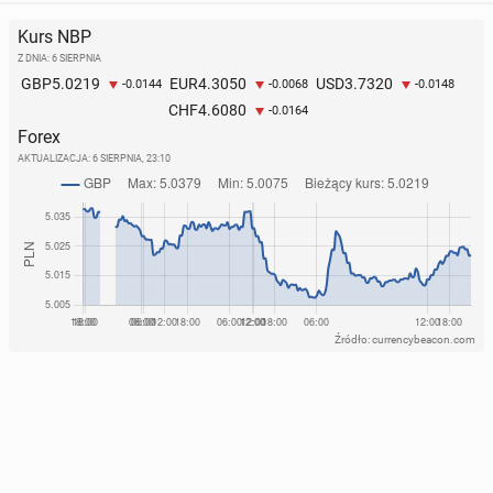
Kurs NBP
Z DNIA: 6 SIERPNIA
5.0219
4.3050
3.7320
GBP
EUR
USD
-0.0144
-0.0068
-0.0148
4.6080
CHF
-0.0164
Forex
AKTUALIZACJA:
6 SIERPNIA, 23:10
Źródło: currencybeacon.com