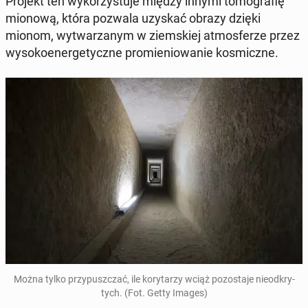
Projekt ten wy­ko­rzy­stu­je między innymi to­mo­gra­fię
mionową, która pozwala uzyskać obrazy dzięki
mionom, wy­twa­rza­nym w ziem­skiej at­mos­fe­rze przez
wy­so­ko­ener­ge­tycz­ne pro­mie­nio­wa­nie ko­smicz­ne.
Można tylko przy­pusz­czać, ile ko­ry­ta­rzy wciąż po­zo­sta­je nie­od­kry­
tych. (Fot. Getty Images)