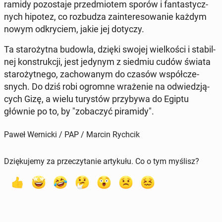
ra­mi­dy po­zo­sta­je przed­mio­tem sporów i fan­ta­stycz­
nych hipotez, co roz­bu­dza za­in­te­re­so­wa­nie każdym
nowym od­kry­ciem, jakie jej dotyczy.
Ta sta­ro­żyt­na budowla, dzięki swojej wiel­ko­ści i sta­bil­
nej kon­struk­cji, jest jedynym z siedmiu cudów świata
sta­ro­żyt­ne­go, za­cho­wa­nym do czasów współ­cze­
snych. Do dziś robi ogromne wra­że­nie na od­wie­dzją­
cych Gizę, a wielu tu­ry­stów przy­by­wa do Egiptu
głównie po to, by "zo­ba­czyć pi­ra­mi­dy".
Paweł Wernicki / PAP / Marcin Rychcik
Dziękujemy za przeczytanie artykułu. Co o tym myślisz?