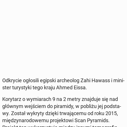
Od­kry­cie ogło­si­li egipski ar­che­olog Zahi Hawass i mi­ni­
ster tu­ry­sty­ki tego kraju Ahmed Eissa.
Ko­ry­tarz o wy­mia­rach 9 na 2 metry znaj­du­je się nad
głównym wej­ściem do pi­ra­mi­dy, w pobliżu jej pod­sta­
wy. Został wykryty dzięki trwa­ją­ce­mu od roku 2015,
mię­dzy­na­ro­do­we­mu pro­jek­to­wi Scan Py­ra­mids.