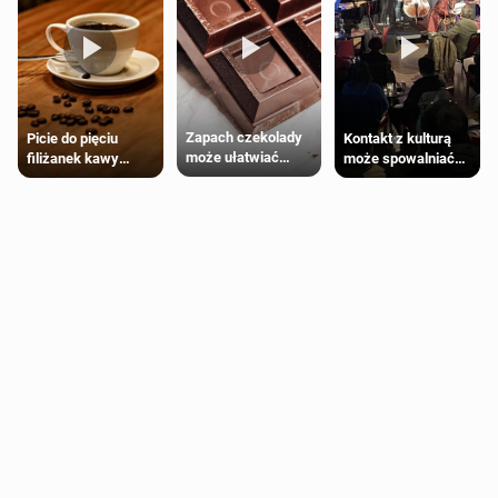
Zapach czekolady
Kontakt z kulturą
Picie do pięciu
może ułatwiać
może spowalniać
filiżanek kawy
trening siłowy
starzenie
dziennie jest
bezpieczne dla
większości
dorosłych