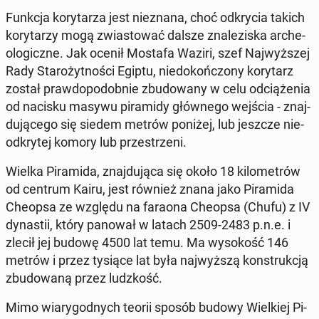
Funkcja ko­ry­ta­rza jest nie­zna­na, choć od­kry­cia takich
ko­ry­ta­rzy mogą zwia­sto­wać dalsze zna­le­zi­ska ar­che­
olo­gicz­ne. Jak ocenił Mostafa Waziri, szef Naj­wyż­szej
Rady Sta­ro­żyt­no­ści Egiptu, nie­do­koń­czo­ny ko­ry­tarz
został praw­do­po­dob­nie zbu­do­wa­ny w celu od­cią­że­nia
od nacisku masywu pi­ra­mi­dy głów­ne­go wejścia - znaj­
du­ją­ce­go się siedem metrów poniżej, lub jeszcze nie­
od­kry­tej komory lub prze­strze­ni.
Wielka Pi­ra­mi­da, znaj­du­ją­ca się około 18 ki­lo­me­trów
od centrum Kairu, jest również znana jako Pi­ra­mi­da
Cheopsa ze względu na faraona Cheopsa (Chufu) z IV
dy­na­stii, który panował w latach 2509-2483 p.n.e. i
zlecił jej budowę 4500 lat temu. Ma wy­so­kość 146
metrów i przez tysiące lat była naj­wyż­szą kon­struk­cją
zbu­do­wa­ną przez ludz­kość.
Mimo wia­ry­god­nych teorii sposób budowy Wiel­kiej Pi­