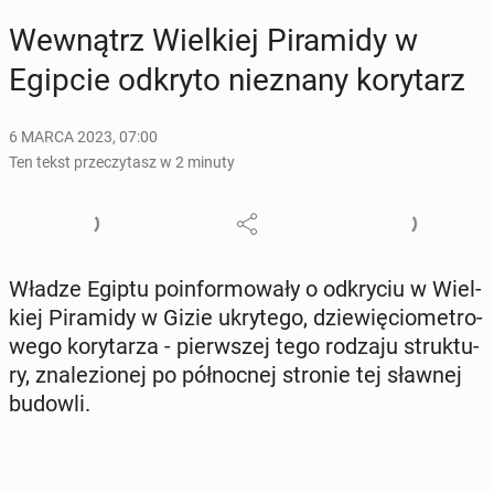
We­wnątrz Wiel­kiej Pi­ra­mi­dy w
Egipcie odkryto nie­zna­ny ko­ry­tarz
6 MARCA 2023, 07:00
Ten tekst przeczytasz w 2 minuty
Władze Egiptu po­in­for­mo­wa­ły o od­kry­ciu w Wiel­
kiej Pi­ra­mi­dy w Gizie ukry­te­go, dzie­wię­cio­me­tro­
we­go ko­ry­ta­rza - pierw­szej tego rodzaju struk­tu­
ry, zna­le­zio­nej po pół­noc­nej stronie tej sławnej
budowli.