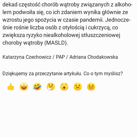
dekad czę­stość chorób wątroby zwią­za­nych z al­ko­ho­
lem po­dwo­iła się, co ich zdaniem wynika głównie ze
wzrostu jego spo­ży­cia w czasie pan­de­mii. Jed­no­cze­
śnie rośnie liczba osób z oty­ło­ścią i cu­krzy­cą, co
zwięk­sza ryzyko nie­al­ko­ho­lo­wej stłusz­cze­nio­wej
choroby wątroby (MASLD).
Katarzyna Czechowicz / PAP / Adriana Chodakowska
Dziękujemy za przeczytanie artykułu. Co o tym myślisz?