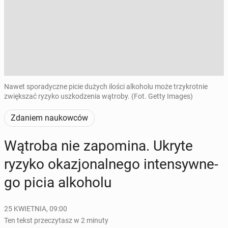
Nawet sporadyczne picie dużych ilości alkoholu może trzykrotnie
zwiększać ryzyko uszkodzenia wątroby. (Fot. Getty Images)
Zdaniem naukowców
Wątroba nie za­po­mi­na. Ukryte
ryzyko oka­zjo­nal­ne­go in­ten­syw­ne­
go picia al­ko­ho­lu
25 KWIETNIA, 09:00
Ten tekst przeczytasz w 2 minuty