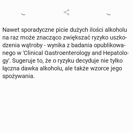
Nawet spo­ra­dycz­ne picie dużych ilości al­ko­ho­lu
na raz może zna­czą­co zwięk­szać ryzyko uszko­
dze­nia wątroby - wynika z badania opu­bli­ko­wa­
ne­go w 'C­li­ni­cal Ga­stro­en­te­ro­lo­gy and He­pa­to­lo­
gy'. Su­ge­ru­je to, że o ryzyku de­cy­du­je nie tylko
łączna dawka al­ko­ho­lu, ale także wzorce jego
spo­ży­wa­nia.