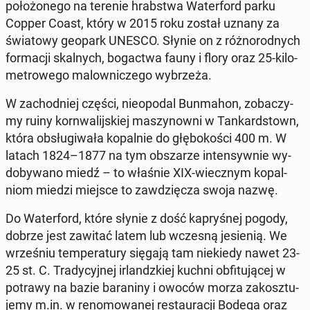
po­ło­żo­ne­go na terenie hrab­stwa Wa­ter­ford parku
Copper Coast, który w 2015 roku został uznany za
świa­to­wy geopark UNESCO. Słynie on z róż­no­rod­nych
for­ma­cji skal­nych, bo­gac­twa fauny i flory oraz 25-ki­lo­
me­tro­we­go ma­low­ni­cze­go wy­brze­ża.
W za­chod­niej części, nie­opo­dal Bun­ma­hon, zo­ba­czy­
my ruiny korn­wa­lij­skiej ma­szy­now­ni w Tan­kard­stown,
która ob­słu­gi­wa­ła ko­pal­nie do głę­bo­ko­ści 400 m. W
latach 1824–1877 na tym ob­sza­rze in­ten­syw­nie wy­
do­by­wa­no miedź – to właśnie XIX-wiecz­nym ko­pal­
niom miedzi miejsce to za­wdzię­cza swoja nazwę.
Do Wa­ter­ford, które słynie z dość ka­pry­śnej pogody,
dobrze jest zawitać latem lub wczesną je­sie­nią. We
wrze­śniu tem­pe­ra­tu­ry sięgają tam nie­kie­dy nawet 23-
25 st. C. Tra­dy­cyj­nej ir­landz­kiej kuchni ob­fi­tu­ją­cej w
potrawy na bazie ba­ra­ni­ny i owoców morza za­kosz­tu­
je­my m.in. w re­no­mo­wa­nej re­stau­ra­cji Bodega oraz