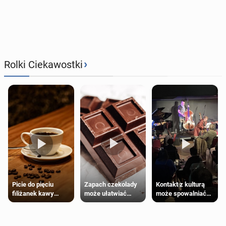
›
Rolki Ciekawostki
Zapach czekolady
Kontakt z kulturą
Picie do pięciu
może ułatwiać
może spowalniać
filiżanek kawy
trening siłowy
starzenie
dziennie jest
bezpieczne dla
większości