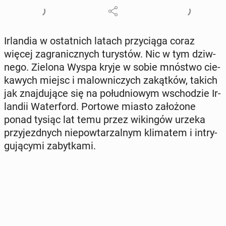
Ir­lan­dia w ostat­nich latach przy­cią­ga coraz
więcej za­gra­nicz­nych tu­ry­stów. Nic w tym dziw­
ne­go. Zielona Wyspa kryje w sobie mnóstwo cie­
ka­wych miejsc i ma­low­ni­czych za­kąt­ków, takich
jak znaj­du­ją­ce się na po­łu­dnio­wym wscho­dzie Ir­
lan­dii Wa­ter­ford. Portowe miasto za­ło­żo­ne
ponad tysiąc lat temu przez wi­kin­gów urzeka
przy­jezd­nych nie­po­wta­rzal­nym kli­ma­tem i in­try­
gu­ją­cy­mi za­byt­ka­mi.