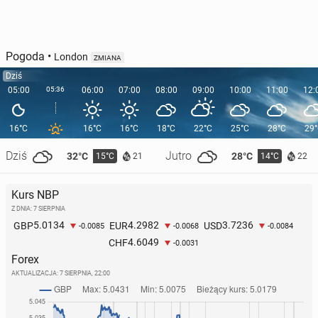
Pogoda
•
London
ZMIANA
Dziś
05:00
05:36
06:00
07:00
08:00
09:00
10:00
11:00
12:
16°C
16°C
16°C
18°C
22°C
25°C
28°C
29
Dziś
Jutro
32°C
28°C
15°C
14°C
21
22
Kurs NBP
Z DNIA: 7 SIERPNIA
5.0134
4.2982
3.7236
GBP
EUR
USD
-0.0085
-0.0068
-0.0084
4.6049
CHF
-0.0031
Forex
AKTUALIZACJA:
7 SIERPNIA, 22:00