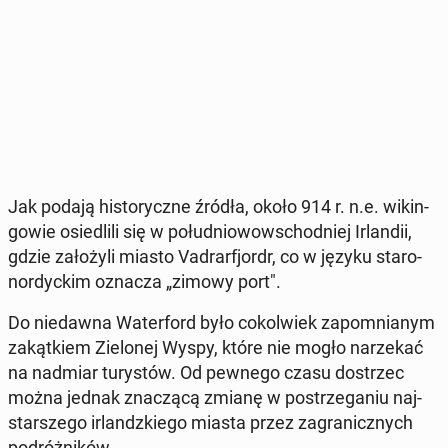
Jak podają hi­sto­rycz­ne źródła, około 914 r. n.e. wi­kin­
go­wie osie­dli­li się w po­łu­dnio­wow­schod­niej Ir­lan­dii,
gdzie za­ło­ży­li miasto Va­drar­fjordr, co w języku sta­ro­
nor­dyc­kim oznacza „zimowy port".
Do nie­daw­na Wa­ter­ford było co­kol­wiek za­po­mnia­nym
za­kąt­kiem Zie­lo­nej Wyspy, które nie mogło na­rze­kać
na nadmiar tu­ry­stów. Od pewnego czasu do­strzec
można jednak zna­czą­cą zmianę w po­strze­ga­niu naj­
star­sze­go ir­landz­kie­go miasta przez za­gra­nicz­nych
po­dróż­ni­ków.