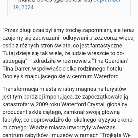
19, 2024
"Przez długi czas byliśmy trochę za­po­mnia­ni, ale teraz
czujemy się za­uwa­ża­ni i od­kry­wa­ni przez coraz więcej
osób z różnych stron świata, co jest fan­ta­stycz­ne.
Tutaj dzieje się tak wiele, że ludzie wresz­cie to do­
strze­ga­ją" – zdra­dzi­ła w roz­mo­wie z "The Gu­ar­dian"
Tina Darrer, współ­wła­ści­ciel­ka ro­dzin­ne­go hotelu
Dooley’s znaj­du­ją­ce­go się w centrum Wa­ter­ford.
Trans­for­ma­cja miasta w istny magnes na tu­ry­stów
jest tym bar­dziej im­po­nu­ją­ca, że za­po­cząt­ko­wa­ła ją
ka­ta­stro­fa: w 2009 roku Wa­ter­ford Crystal, glo­bal­ny
pro­du­cent szkła ciętego, zamknął swoją główną
fabrykę, co do­pro­wa­dzi­ło do lo­kal­ne­go kryzysu eko­no­
micz­ne­go. Władze miasta utwo­rzy­ły wówczas
centrum za­byt­ków i muzeów w ramach "Trój­ką­ta Wi­