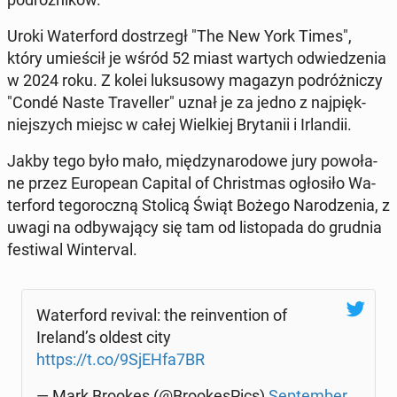
Uroki Wa­ter­ford do­strzegł "The New York Times",
który umie­ścił je wśród 52 miast wartych od­wie­dze­nia
w 2024 roku. Z kolei luk­su­so­wy magazyn po­dróż­ni­czy
"Condé Naste Tra­vel­ler" uznał je za jedno z naj­pięk­
niej­szych miejsc w całej Wiel­kiej Bry­ta­nii i Ir­lan­dii.
Jakby tego było mało, mię­dzy­na­ro­do­we jury po­wo­ła­
ne przez Eu­ro­pe­an Capital of Chri­st­mas ogło­si­ło Wa­
ter­ford te­go­rocz­ną Stolicą Świąt Bożego Na­ro­dze­nia, z
uwagi na od­by­wa­ją­cy się tam od li­sto­pa­da do grudnia
fe­sti­wal Win­te­rval.
Wa­ter­ford revival: the re­inven­tion of
Ireland’s oldest city
https://t.co/9SjEHfa7BR
— Mark Brookes (@Bro­oke­sPics)
Sep­tem­ber