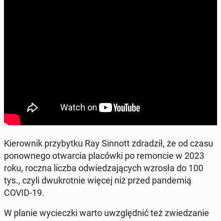
Kie­row­nik przy­byt­ku Ray Sinnott zdra­dził, że od czasu
po­now­ne­go otwar­cia pla­ców­ki po re­mon­cie w 2023
roku, roczna liczba od­wie­dza­ją­cych wzrosła do 100
tys., czyli dwu­krot­nie więcej niż przed pan­de­mią
COVID-19.
W planie wy­ciecz­ki warto uwzględ­nić też zwie­dza­nie