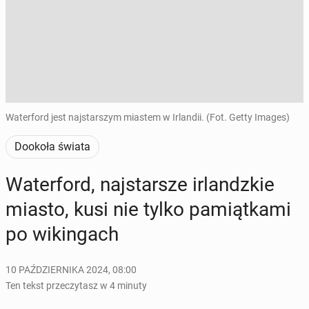
Waterford jest najstarszym miastem w Irlandii. (Fot. Getty Images)
Dookoła świata
Wa­ter­ford, naj­star­sze ir­landz­kie
miasto, kusi nie tylko pa­miąt­ka­mi
po wi­kin­gach
10 PAŹDZIERNIKA 2024, 08:00
Ten tekst przeczytasz w 4 minuty