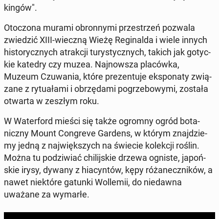
kin­gów".
Oto­czo­na murami obron­ny­mi prze­strzeń pozwala
zwie­dzić XIII-wieczną Wieżę Re­gi­nal­da i wiele innych
hi­sto­rycz­nych atrak­cji tu­ry­stycz­nych, takich jak go­tyc­
kie katedry czy muzea. Naj­now­sza pla­ców­ka,
Muzeum Czu­wa­nia, które pre­zen­tu­je eks­po­na­ty zwią­
za­ne z ry­tu­ała­mi i ob­rzę­da­mi po­grze­bo­wy­mi, została
otwarta w zeszłym roku.
W Wa­ter­ford mieści się także ogromny ogród bo­ta­
nicz­ny Mount Con­gre­ve Gardens, w którym znaj­dzie­
my jedną z naj­więk­szych na świecie ko­lek­cji roślin.
Można tu po­dzi­wiać chi­lij­skie drzewa ogniste, ja­poń­
skie irysy, dywany z hia­cyn­tów, kępy ró­ża­necz­ni­ków, a
nawet nie­któ­re gatunki Wol­le­mii, do nie­daw­na
uważane za wymarłe.