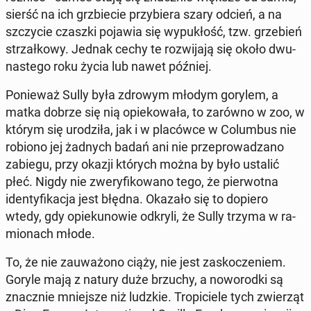
sierść na ich grzbie­cie przy­bie­ra szary odcień, a na
szczy­cie czaszki pojawia się wy­pu­kłość, tzw. grze­bień
strzał­ko­wy. Jednak cechy te roz­wi­ja­ją się około dwu­
na­ste­go roku życia lub nawet później.
Po­nie­waż Sully była zdrowym młodym gorylem, a
matka dobrze się nią opie­ko­wa­ła, to zarówno w zoo, w
którym się uro­dzi­ła, jak i w pla­ców­ce w Co­lum­bus nie
robiono jej żadnych badań ani nie prze­pro­wa­dza­no
zabiegu, przy okazji których można by było ustalić
płeć. Nigdy nie zwe­ry­fi­ko­wa­no tego, że pier­wot­na
iden­ty­fi­ka­cja jest błędna. Okazało się to dopiero
wtedy, gdy opie­ku­no­wie odkryli, że Sully trzyma w ra­
mio­nach młode.
To, że nie za­uwa­żo­no ciąży, nie jest za­sko­cze­niem.
Goryle mają z natury duże brzuchy, a no­wo­rod­ki są
znacz­nie mniej­sze niż ludzkie. Tro­pi­cie­le tych zwie­rząt