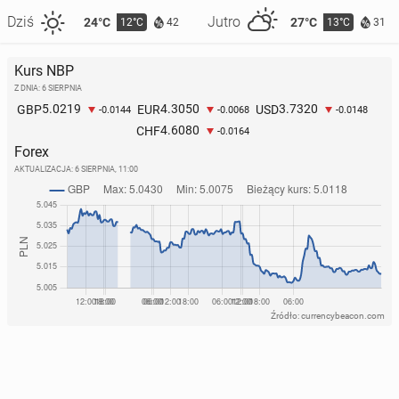
Dziś
Jutro
24°C
27°C
12°C
13°C
42
31
Kurs NBP
Z DNIA: 6 SIERPNIA
5.0219
4.3050
3.7320
GBP
EUR
USD
-0.0144
-0.0068
-0.0148
4.6080
CHF
-0.0164
Forex
AKTUALIZACJA:
6 SIERPNIA, 11:00
Źródło: currencybeacon.com