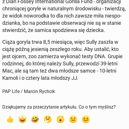
z Dian Fossey In­ter­na­tio­nal Gorilla Fund - or­ga­ni­za­cji
chro­nią­cej goryle w na­tu­ral­nym śro­do­wi­sku - twier­dzą,
że widok no­wo­rod­ka to dla nich zawsze miła nie­spo­
dzian­ka, bo na pod­sta­wie ob­ser­wa­cji nie są w stanie
stwier­dzić, że samica spo­dzie­wa się dziecka.
Ciąża goryla trwa 8,5 mie­sią­ca, więc Sully zaszła w
ciążę późną je­sie­nią ze­szłe­go roku. Aby ustalić, kto
jest ojcem, zoo za­mie­rza wykonać testy DNA. Grupie
ro­dzin­nej, do której należy Sully, prze­wo­dzi 39-letni
Mac, ale są tam też dwa młodsze samce - 10-letni
Kamoli i o cztery lata młodszy JJ.
PAP Life / Marcin Rychcik
Dziękujemy za przeczytanie artykułu. Co o tym myślisz?