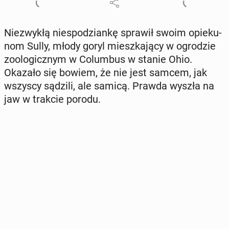
Nie­zwy­kłą nie­spo­dzian­kę sprawił swoim opie­ku­
nom Sully, młody goryl miesz­ka­ją­cy w ogro­dzie
zoo­lo­gicz­nym w Co­lum­bus w stanie Ohio.
Okazało się bowiem, że nie jest samcem, jak
wszyscy sądzili, ale samicą. Prawda wyszła na
jaw w trakcie porodu.