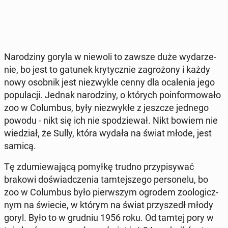
Na­ro­dzi­ny goryla w niewoli to zawsze duże wy­da­rze­
nie, bo jest to gatunek kry­tycz­nie za­gro­żo­ny i każdy
nowy osobnik jest nie­zwy­kle cenny dla oca­le­nia jego
po­pu­la­cji. Jednak na­ro­dzi­ny, o których po­in­for­mo­wa­ło
zoo w Co­lum­bus, były nie­zwy­kłe z jeszcze jednego
powodu - nikt się ich nie spo­dzie­wał. Nikt bowiem nie
wie­dział, że Sully, która wydała na świat młode, jest
samicą.
Tę zdu­mie­wa­ją­cą pomyłkę trudno przy­pi­sy­wać
brakowi do­świad­cze­nia tam­tej­sze­go per­so­ne­lu, bo
zoo w Co­lum­bus było pierw­szym ogrodem zoo­lo­gicz­
nym na świecie, w którym na świat przy­szedł młody
goryl. Było to w grudniu 1956 roku. Od tamtej pory w