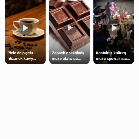
Zapach czekolady
Kontakt z kulturą
Picie do pięciu
może ułatwiać
może spowalniać
filiżanek kawy
trening siłowy
starzenie
dziennie jest
bezpieczne dla
większości
dorosłych