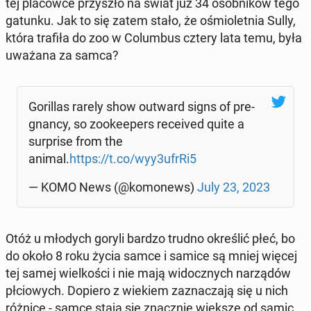
tej pla­ców­ce przy­szło na świat już 34 osob­ni­ków tego
gatunku. Jak to się zatem stało, że ośmio­let­nia Sully,
która trafiła do zoo w Co­lum­bus cztery lata temu, była
uważana za samca?
Go­ril­las rarely show outward signs of pre­
gnan­cy, so zoo­ke­epers re­ce­ived quite a
sur­pri­se from the
animal.
https://t.co/wyy3ufrRi5
— KOMO News (@ko­mo­news)
July 23, 2023
Otóż u młodych goryli bardzo trudno okre­ślić płeć, bo
do około 8 roku życia samce i samice są mniej więcej
tej samej wiel­ko­ści i nie mają wi­docz­nych na­rzą­dów
płcio­wych. Dopiero z wiekiem za­zna­cza­ją się u nich
różnice - samce stają się znacz­nie większe od samic,